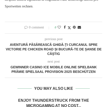
Sportwetten rechnen.
0 comment
0
previous post
AVENTURĂ PĂSĂREASCĂ GHIDĂ-ȚI CURCANUL SPRE
VICTORIE PE CHICKEN ROAD ȘI BUCURĂ-TE DE ȘANSE DE
CÂȘTIG
next post
GEWINNER CASINO ICE MOBILE ONLINE SPIELBANK
PRÄMIE SPIELSAAL PROVISION 2025 BESCHÜTZEN
YOU MAY ALSO LIKE
ENJOY THUNDERSTRUCK FROM THE
MICROGAMING AT NO COST...