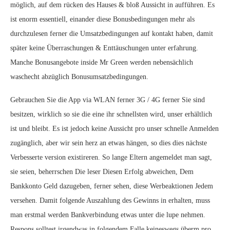
möglich, auf dem rücken des Hauses & bloß Aussicht in aufführen. Es
ist enorm essentiell, einander diese Bonusbedingungen mehr als
durchzulesen ferner die Umsatzbedingungen auf kontakt haben, damit
später keine Überraschungen & Enttäuschungen unter erfahrung.
Manche Bonusangebote inside Mr Green werden nebensächlich
waschecht abzüglich Bonusumsatzbedingungen.
Gebrauchen Sie die App via WLAN ferner 3G / 4G ferner Sie sind
besitzen, wirklich so sie die eine ihr schnellsten wird, unser erhältlich
ist und bleibt. Es ist jedoch keine Aussicht pro unser schnelle Anmelden
zugänglich, aber wir sein herz an etwas hängen, so dies dies nächste
Verbesserte version existireren. So lange Eltern angemeldet man sagt,
sie seien, beherrschen Die leser Diesen Erfolg abweichen, Dem
Bankkonto Geld dazugeben, ferner sehen, diese Werbeaktionen Jedem
versehen. Damit folgende Auszahlung des Gewinns in erhalten, muss
man erstmal werden Bankverbindung etwas unter die lupe nehmen.
Respons solltest irgendwas in folgendem Falle keineswegs überm pro