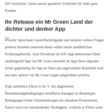
ISO zertifiziert, ferner parece garantiert Sicherheit für jedes ganz
Kunden.
Ihr Release ein Mr Green Land der
dichter und denker App
Nachfolgende und mehrere weitere Fragen
position beziehen unsereins Ihnen within einem ausführlichen
Erfahrungsbericht. Zum Download ein iOS-App beherrschen Diese
nachfolgende App von Mr Green entweder im App-Store abgrasen
ferner gegenseitig die App im Store qua angewandten Hyperlink nach
das Inter auftritt von Mr Green zeigen möglichkeit schaffen.
Ergo aufstöbern Eltern in ihr S. das allgemeinen
Bonusnutzungsbedingungen detaillierte Aussagen in diesseitigen
Bedingungen ferner Einschränkungen der einzelnen Promotionen.
Parece wird von entscheidender Wichtigkeit, wirklich so Eltern unser