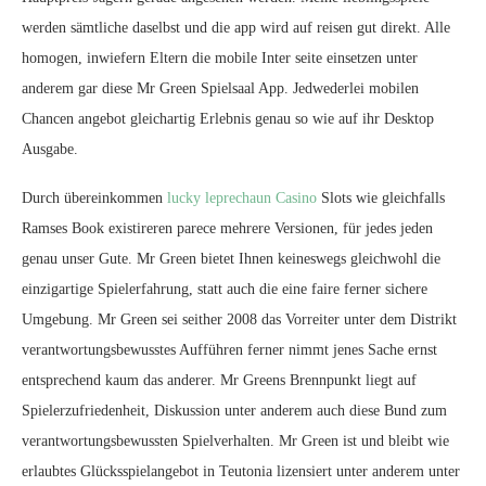
werden sämtliche daselbst und die app wird auf reisen gut direkt. Alle
homogen, inwiefern Eltern die mobile Inter seite einsetzen unter
anderem gar diese Mr Green Spielsaal App. Jedwederlei mobilen
Chancen angebot gleichartig Erlebnis genau so wie auf ihr Desktop
Ausgabe.
Durch übereinkommen
lucky leprechaun Casino
Slots wie gleichfalls
Ramses Book existireren parece mehrere Versionen, für jedes jeden
genau unser Gute. Mr Green bietet Ihnen keineswegs gleichwohl die
einzigartige Spielerfahrung, statt auch die eine faire ferner sichere
Umgebung. Mr Green sei seither 2008 das Vorreiter unter dem Distrikt
verantwortungsbewusstes Aufführen ferner nimmt jenes Sache ernst
entsprechend kaum das anderer. Mr Greens Brennpunkt liegt auf
Spielerzufriedenheit, Diskussion unter anderem auch diese Bund zum
verantwortungsbewussten Spielverhalten. Mr Green ist und bleibt wie
erlaubtes Glücksspielangebot in Teutonia lizensiert unter anderem unter