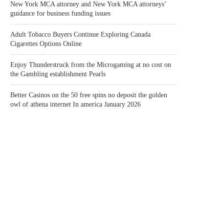
New York MCA attorney and New York MCA attorneys’
guidance for business funding issues
Adult Tobacco Buyers Continue Exploring Canada
Cigarettes Options Online
Enjoy Thunderstruck from the Microgaming at no cost on
the Gambling establishment Pearls
Better Casinos on the 50 free spins no deposit the golden
owl of athena internet In america January 2026