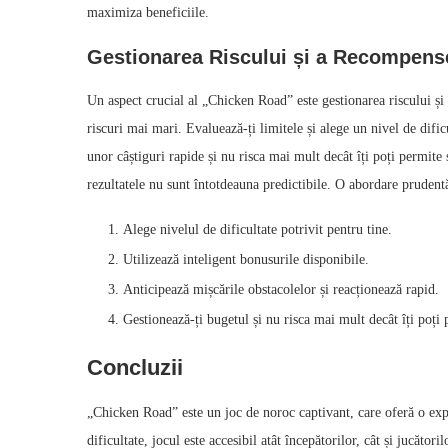
maximiza beneficiile.
Gestionarea Riscului și a Recompens
Un aspect crucial al „Chicken Road” este gestionarea riscului și 
riscuri mai mari. Evaluează-ți limitele și alege un nivel de dificu
unor câștiguri rapide și nu risca mai mult decât îți poți permite
rezultatele nu sunt întotdeauna predictibile. O abordare prudentă
Alege nivelul de dificultate potrivit pentru tine.
Utilizează inteligent bonusurile disponibile.
Anticipează mișcările obstacolelor și reacționează rapid.
Gestionează-ți bugetul și nu risca mai mult decât îți poți 
Concluzii
„Chicken Road” este un joc de noroc captivant, care oferă o exp
dificultate, jocul este accesibil atât începătorilor, cât și jucător