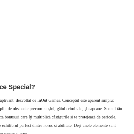
ace Special?
captivant, dezvoltat de InOut Games. Conceptul este aparent simplu:
 plin de obstacole precum mașini, găini criminale, și capcane. Scopul tău
a bonusuri care îți multiplică câștigurile și te protejează de pericole.
echilibrul perfect dintre noroc și abilitate. Deși unele elemente sunt
re succes și eșec.