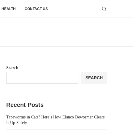
HEALTH
CONTACT US
Search
SEARCH
Recent Posts
Tapeworms in Cats? Here’s How Elanco Dewormer Clears
It Up Safely