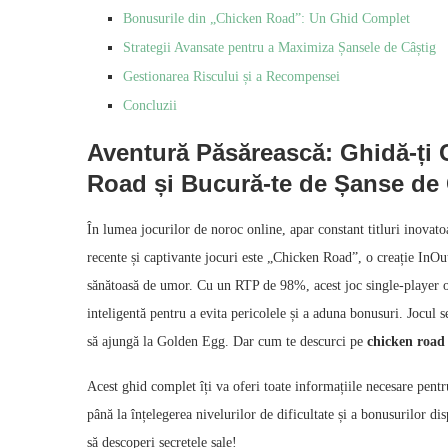
Bonusurile din „Chicken Road”: Un Ghid Complet
Strategii Avansate pentru a Maximiza Șansele de Câștig
Gestionarea Riscului și a Recompensei
Concluzii
Aventură Păsărească: Ghidă-ți 
Road și Bucură-te de Șanse de 
În lumea jocurilor de noroc online, apar constant titluri inovatoa
recente și captivante jocuri este „Chicken Road”, o creație InOu
sănătoasă de umor. Cu un RTP de 98%, acest joc single-player ofe
inteligentă pentru a evita pericolele și a aduna bonusuri. Jocul
să ajungă la Golden Egg. Dar cum te descurci pe
chicken road
Acest ghid complet îți va oferi toate informațiile necesare pentr
până la înțelegerea nivelurilor de dificultate și a bonusurilor di
să descoperi secretele sale!