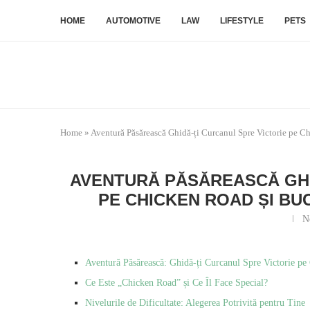
HOME
AUTOMOTIVE
LAW
LIFESTYLE
PETS
Home
»
Aventură Păsărească Ghidă-ți Curcanul Spre Victorie pe C
AVENTURĂ PĂSĂREASCĂ GHI
PE CHICKEN ROAD ȘI BU
N
Aventură Păsărească: Ghidă-ți Curcanul Spre Victorie pe
Ce Este „Chicken Road” și Ce Îl Face Special?
Nivelurile de Dificultate: Alegerea Potrivită pentru Tine