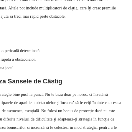
ră. Altele pot include multiplicatori de câștig, care îți cresc premiile
 ajută să treci mai rapid peste obstacole.
:
u o perioadă determinată.
 rapidă a obstacolelor.
nua jocul.
za Șansele de Câștig
rategie bine pusă la punct. Nu te baza doar pe noroc, ci învață să
tiparele de apariție a obstacolelor și încearcă să le eviți înainte ca acestea
e, de asemenea, esențială. Nu folosi un bonus de protecție dacă nu este
iferite niveluri de dificultate și adaptează-ți strategia în funcție de
rea bonusurilor și încearcă să le colectezi în mod strategic, pentru a le