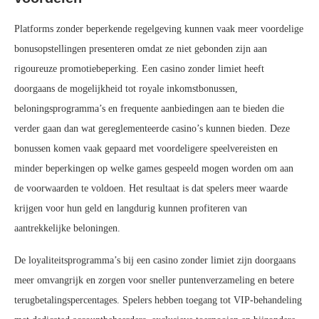
Platforms zonder beperkende regelgeving kunnen vaak meer voordelige
bonusopstellingen presenteren omdat ze niet gebonden zijn aan
rigoureuze promotiebeperking. Een casino zonder limiet heeft
doorgaans de mogelijkheid tot royale inkomstbonussen,
beloningsprogramma’s en frequente aanbiedingen aan te bieden die
verder gaan dan wat gereglementeerde casino’s kunnen bieden. Deze
bonussen komen vaak gepaard met voordeligere speelvereisten en
minder beperkingen op welke games gespeeld mogen worden om aan
de voorwaarden te voldoen. Het resultaat is dat spelers meer waarde
krijgen voor hun geld en langdurig kunnen profiteren van
aantrekkelijke beloningen.
De loyaliteitsprogramma’s bij een casino zonder limiet zijn doorgaans
meer omvangrijk en zorgen voor sneller puntenverzameling en betere
terugbetalingspercentages. Spelers hebben toegang tot VIP-behandeling