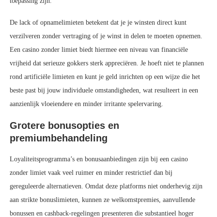
toepassing zijn.
De lack of opnamelimieten betekent dat je je winsten direct kunt
verzilveren zonder vertraging of je winst in delen te moeten opnemen.
Een casino zonder limiet biedt hiermee een niveau van financiële
vrijheid dat serieuze gokkers sterk appreciëren. Je hoeft niet te plannen
rond artificiële limieten en kunt je geld inrichten op een wijze die het
beste past bij jouw individuele omstandigheden, wat resulteert in een
aanzienlijk vloeiendere en minder irritante spelervaring.
Grotere bonusopties en
premiumbehandeling
Loyaliteitsprogramma’s en bonusaanbiedingen zijn bij een casino
zonder limiet vaak veel ruimer en minder restrictief dan bij
gereguleerde alternatieven. Omdat deze platforms niet onderhevig zijn
aan strikte bonuslimieten, kunnen ze welkomstpremies, aanvullende
bonussen en cashback-regelingen presenteren die substantieel hoger