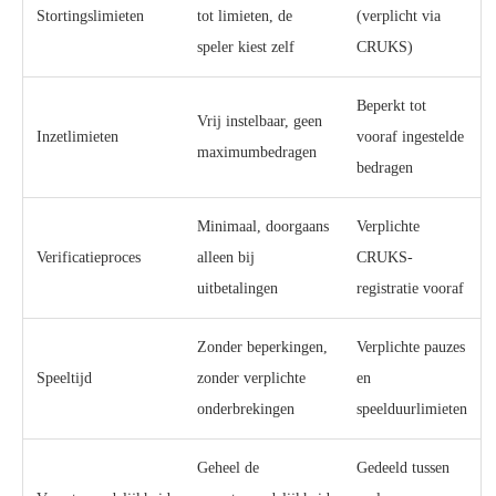
Stortingslimieten
tot limieten, de
(verplicht via
speler kiest zelf
CRUKS)
Beperkt tot
Vrij instelbaar, geen
Inzetlimieten
vooraf ingestelde
maximumbedragen
bedragen
Minimaal, doorgaans
Verplichte
Verificatieproces
alleen bij
CRUKS-
uitbetalingen
registratie vooraf
Zonder beperkingen,
Verplichte pauzes
Speeltijd
zonder verplichte
en
onderbrekingen
speelduurlimieten
Geheel de
Gedeeld tussen