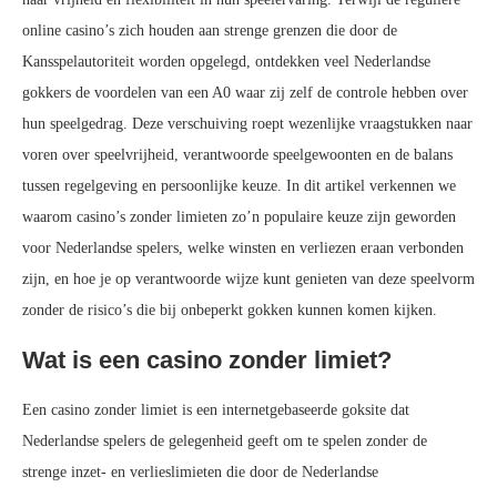
online casino’s zich houden aan strenge grenzen die door de
Kansspelautoriteit worden opgelegd, ontdekken veel Nederlandse
gokkers de voordelen van een A0 waar zij zelf de controle hebben over
hun speelgedrag. Deze verschuiving roept wezenlijke vraagstukken naar
voren over speelvrijheid, verantwoorde speelgewoonten en de balans
tussen regelgeving en persoonlijke keuze. In dit artikel verkennen we
waarom casino’s zonder limieten zo’n populaire keuze zijn geworden
voor Nederlandse spelers, welke winsten en verliezen eraan verbonden
zijn, en hoe je op verantwoorde wijze kunt genieten van deze speelvorm
zonder de risico’s die bij onbeperkt gokken kunnen komen kijken.
Wat is een casino zonder limiet?
Een casino zonder limiet is een internetgebaseerde goksite dat
Nederlandse spelers de gelegenheid geeft om te spelen zonder de
strenge inzet- en verlieslimieten die door de Nederlandse