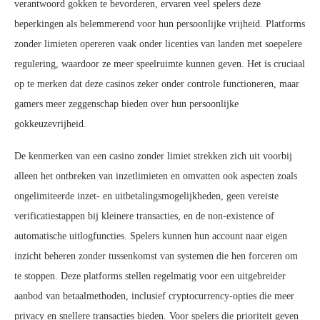
verantwoord gokken te bevorderen, ervaren veel spelers deze
beperkingen als belemmerend voor hun persoonlijke vrijheid. Platforms
zonder limieten opereren vaak onder licenties van landen met soepelere
regulering, waardoor ze meer speelruimte kunnen geven. Het is cruciaal
op te merken dat deze casinos zeker onder controle functioneren, maar
gamers meer zeggenschap bieden over hun persoonlijke
gokkeuzevrijheid.
De kenmerken van een casino zonder limiet strekken zich uit voorbij
alleen het ontbreken van inzetlimieten en omvatten ook aspecten zoals
ongelimiteerde inzet- en uitbetalingsmogelijkheden, geen vereiste
verificatiestappen bij kleinere transacties, en de non-existence of
automatische uitlogfuncties. Spelers kunnen hun account naar eigen
inzicht beheren zonder tussenkomst van systemen die hen forceren om
te stoppen. Deze platforms stellen regelmatig voor een uitgebreider
aanbod van betaalmethoden, inclusief cryptocurrency-opties die meer
privacy en snellere transacties bieden. Voor spelers die prioriteit geven