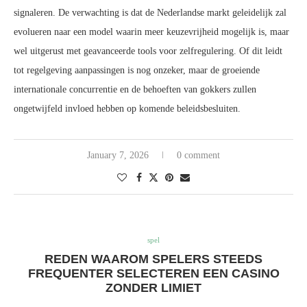
signaleren. De verwachting is dat de Nederlandse markt geleidelijk zal
evolueren naar een model waarin meer keuzevrijheid mogelijk is, maar
wel uitgerust met geavanceerde tools voor zelfregulering. Of dit leidt
tot regelgeving aanpassingen is nog onzeker, maar de groeiende
internationale concurrentie en de behoeften van gokkers zullen
ongetwijfeld invloed hebben op komende beleidsbesluiten.
January 7, 2026
0 comment
spel
REDEN WAAROM SPELERS STEEDS
FREQUENTER SELECTEREN EEN CASINO
ZONDER LIMIET