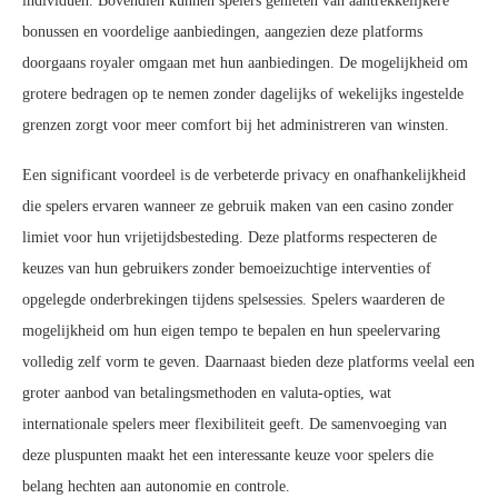
individuen. Bovendien kunnen spelers genieten van aantrekkelijkere
bonussen en voordelige aanbiedingen, aangezien deze platforms
doorgaans royaler omgaan met hun aanbiedingen. De mogelijkheid om
grotere bedragen op te nemen zonder dagelijks of wekelijks ingestelde
grenzen zorgt voor meer comfort bij het administreren van winsten.
Een significant voordeel is de verbeterde privacy en onafhankelijkheid
die spelers ervaren wanneer ze gebruik maken van een casino zonder
limiet voor hun vrijetijdsbesteding. Deze platforms respecteren de
keuzes van hun gebruikers zonder bemoeizuchtige interventies of
opgelegde onderbrekingen tijdens spelsessies. Spelers waarderen de
mogelijkheid om hun eigen tempo te bepalen en hun speelervaring
volledig zelf vorm te geven. Daarnaast bieden deze platforms veelal een
groter aanbod van betalingsmethoden en valuta-opties, wat
internationale spelers meer flexibiliteit geeft. De samenvoeging van
deze pluspunten maakt het een interessante keuze voor spelers die
belang hechten aan autonomie en controle.