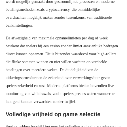
wordt mogelijk gemaakt door gestroomlijnde processen en moderne
betalingsmethoden zoals cryptocurrency, die onmiddellijke
overdrachten mogelijk maken zonder tussenkomst van traditionele
bankinstellingen.
De afwezigheid van maximale opnamelimieten per dag of week
betekent dat spelers bij een casino zonder limiet aanzienlijke bedragen
direct kunnen opnemen. Dit is bijzonder waardevol voor high-rollers
die flinke sommen winnen en niet willen wachten op verdeelde
betalingen over meerdere weken. De duidelijkheid van de
uitkeringsprocedure en de zekerheid over verwerkingsduur geven
spelers zekerheid en rust. Moderne platforms bieden bovendien live
monitoring van withdrawals, zodat spelers precies weten wanneer ze
hun geld kunnen verwachten zonder twijfel.
Volledige vrijheid op game selectie
Spelers hebben beschikking over het volledige aanbod van casinospellen