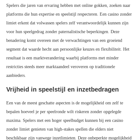
Spelers die jaren van ervaring hebben met online gokken, zoeken naar
platforms die hun expertise en speelstijl respecteren. Een casino zonder
limiet erkent dat volwassen spelers zelf verantwoordelijk kunnen zijn
voor hun speelgedrag zonder paternalistische beperkingen. Deze
benadering komt overeen met de verwachtingen van een groeiend
segment dat waarde hecht aan persoonlijke keuzes en flexibiliteit. Het
resultaat is een marktverandering waarbij platforms met minder
restricties steeds meer marktaandeel veroveren op traditionele
aanbieders.
Vrijheid in speelstijl en inzetbedragen
Een van de meest geschatte aspecten is de mogelijkheid om zelf te
bepalen hoeveel je per speelronde wilt riskeren zonder opgelegde
maxima. Spelers met een hoger speelbudget kunnen bij een casino
zonder limiet genieten van high-stakes spellen die elders niet
beschikbaar zijn vanwege inzetlimieten. Deze onbeperkte mogelijkheid