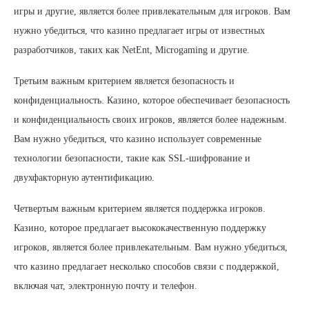
игры и другие, является более привлекательным для игроков. Вам
нужно убедиться, что казино предлагает игры от известных
разработчиков, таких как NetEnt, Microgaming и другие.
Третьим важным критерием является безопасность и
конфиденциальность. Казино, которое обеспечивает безопасность
и конфиденциальность своих игроков, является более надежным.
Вам нужно убедиться, что казино использует современные
технологии безопасности, такие как SSL-шифрование и
двухфакторную аутентификацию.
Четвертым важным критерием является поддержка игроков.
Казино, которое предлагает высококачественную поддержку
игроков, является более привлекательным. Вам нужно убедиться,
что казино предлагает несколько способов связи с поддержкой,
включая чат, электронную почту и телефон.