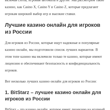
включая слоты, игровые автоматы и другие. Мы рассмотрим такие
казино, как Casino X, Casino Y и Casino Z, которые предлагают
игрокам широкий выбор игр и высокие ставки.
Лучшие казино онлайн для игроков
из России
Для игроков из России, которые ищут надежные и популярные
казино онлайн, мы подготовили список лучших вариантов. В
этом топе казино мы включили только те казино, которые имеют
лицензию и обеспечивают безопасность и конфиденциальность
игроков.
Вот несколько лучших казино онлайн для игроков из России:
1. BitStarz – лучшее казино онлайн для
игроков из России
BitStarz – это казино онлайн, которое имеет лицензию на игорный