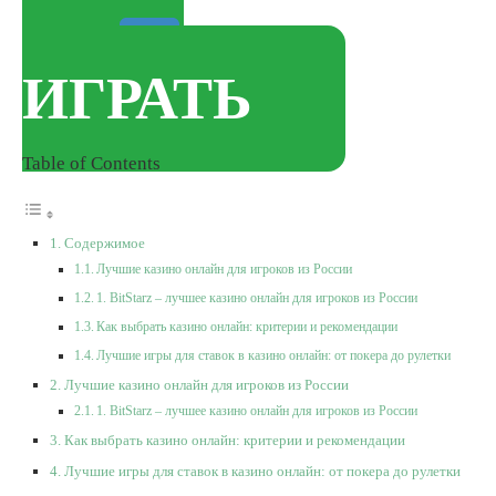
ИГРАТЬ
Table of Contents
Содержимое
Лучшие казино онлайн для игроков из России
1. BitStarz – лучшее казино онлайн для игроков из России
Как выбрать казино онлайн: критерии и рекомендации
Лучшие игры для ставок в казино онлайн: от покера до рулетки
Лучшие казино онлайн для игроков из России
1. BitStarz – лучшее казино онлайн для игроков из России
Как выбрать казино онлайн: критерии и рекомендации
Лучшие игры для ставок в казино онлайн: от покера до рулетки