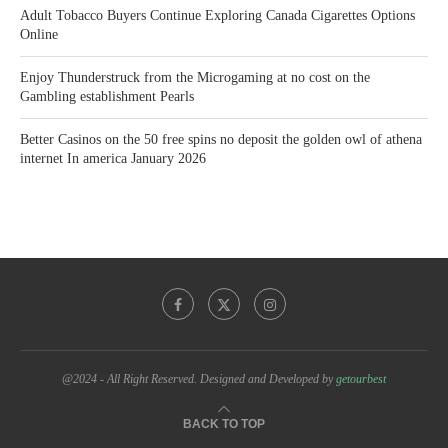
Adult Tobacco Buyers Continue Exploring Canada Cigarettes Options
Online
Enjoy Thunderstruck from the Microgaming at no cost on the
Gambling establishment Pearls
Better Casinos on the 50 free spins no deposit the golden owl of athena
internet In america January 2026
@2024 - All Right Reserved. Designed and Developed by
getourbest
BACK TO TOP