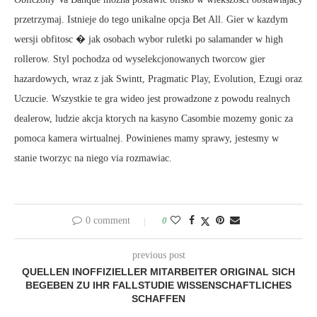
przetrzymaj. Istnieje do tego unikalne opcja Bet All. Gier w kazdym
wersji obfitosc � jak osobach wybor ruletki po salamander w high
rollerow. Styl pochodza od wyselekcjonowanych tworcow gier
hazardowych, wraz z jak Swintt, Pragmatic Play, Evolution, Ezugi oraz
Uczucie. Wszystkie te gra wideo jest prowadzone z powodu realnych
dealerow, ludzie akcja ktorych na kasyno Casombie mozemy gonic za
pomoca kamera wirtualnej. Powinienes mamy sprawy, jestesmy w
stanie tworzyc na niego via rozmawiac.
0 comment
0
previous post
QUELLEN INOFFIZIELLER MITARBEITER ORIGINAL SICH
BEGEBEN ZU IHR FALLSTUDIE WISSENSCHAFTLICHES
SCHAFFEN