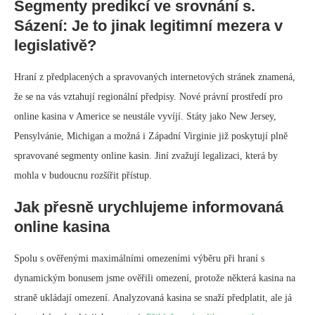
Segmenty predikcí ve srovnání s.
Sázení: Je to jinak legitimní mezera v
legislativě?
Hraní z předplacených a spravovaných internetových stránek znamená,
že se na vás vztahují regionální předpisy. Nové právní prostředí pro
online kasina v Americe se neustále vyvíjí. Státy jako New Jersey,
Pensylvánie, Michigan a možná i Západní Virginie již poskytují plně
spravované segmenty online kasin. Jiní zvažují legalizaci, která by
mohla v budoucnu rozšířit přístup.
Jak přesně urychlujeme informovaná
online kasina
Spolu s ověřenými maximálními omezeními výběru při hraní s
dynamickým bonusem jsme ověřili omezení, protože některá kasina na
straně ukládají omezení. Analyzovaná kasina se snaží předplatit, ale já