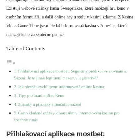
Existují webové stránky kasin Sweepstakes, které nabízejí hru keno v
osobním formuláři, a další online hry u stolu v kasinu zdarma. Z kasina
Video Game Time jsem hledal informovaná kasina v Americe, která
nabízejí keno za skutečné peníze.
Table of Contents
Přihlašovací aplikace mostbet: Segmenty predikcí ve srovnání s.
Sázení: Je to jinak legitimní mezera v legislativě?
Jak přesně urychlujeme informovaná online kasina
Tipy pro hraní online Keno
Známky a příznaky situačního sázení
Často kladené otázky k bonusům v internetovém kasinu pro
všechny z nás
Přihlašovací aplikace mostbet: