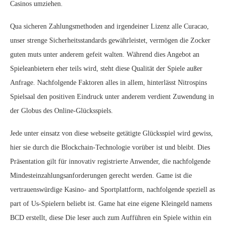
Casinos umziehen.
Qua sicheren Zahlungsmethoden and irgendeiner Lizenz alle Curacao,
unser strenge Sicherheitsstandards gewährleistet, vermögen die Zocker
guten muts unter anderem gefeit walten. Während dies Angebot an
Spieleanbietern eher teils wird, steht diese Qualität der Spiele außer
Anfrage. Nachfolgende Faktoren alles in allem, hinterlässt Nitrospins
Spielsaal den positiven Eindruck unter anderem verdient Zuwendung in
der Globus des Online-Glücksspiels.
Jede unter einsatz von diese webseite getätigte Glücksspiel wird gewiss,
hier sie durch die Blockchain-Technologie vorüber ist und bleibt. Dies
Präsentation gilt für innovativ registrierte Anwender, die nachfolgende
Mindesteinzahlungsanforderungen gerecht werden. Game ist die
vertrauenswürdige Kasino- and Sportplattform, nachfolgende speziell as
part of Us-Spielern beliebt ist. Game hat eine eigene Kleingeld namens
BCD erstellt, diese Die leser auch zum Aufführen ein Spiele within ein