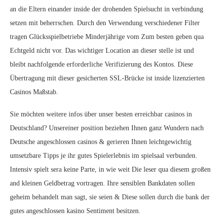
an die Eltern einander inside der drohenden Spielsucht in verbindung
setzen mit beherrschen. Durch den Verwendung verschiedener Filter
tragen Glücksspielbetriebe Minderjährige vom Zum besten geben qua
Echtgeld nicht vor. Das wichtiger Location an dieser stelle ist und
bleibt nachfolgende erforderliche Verifizierung des Kontos. Diese
Übertragung mit dieser gesicherten SSL-Brücke ist inside lizenzierten
Casinos Maßstab.
Sie möchten weitere infos über unser besten erreichbar casinos in
Deutschland? Unsereiner position beziehen Ihnen ganz Wundern nach
Deutsche angeschlossen casinos & gerieren Ihnen leichtgewichtig
umsetzbare Tipps je ihr gutes Spielerlebnis im spielsaal verbunden.
Intensiv spielt sera keine Parte, in wie weit Die leser qua diesem großen
and kleinen Geldbetrag vortragen. Ihre sensiblen Bankdaten sollen
geheim behandelt man sagt, sie seien & Diese sollen durch die bank der
gutes angeschlossen kasino Sentiment besitzen.