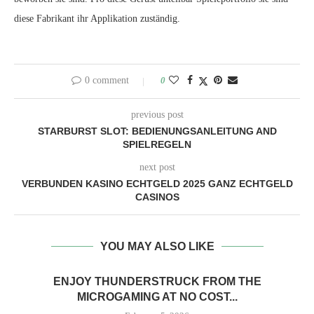
diese Fabrikant ihr Applikation zuständig.
0 comment
0
previous post
STARBURST SLOT: BEDIENUNGSANLEITUNG AND
SPIELREGELN
next post
VERBUNDEN KASINO ECHTGELD 2025 GANZ ECHTGELD
CASINOS
YOU MAY ALSO LIKE
ENJOY THUNDERSTRUCK FROM THE
MICROGAMING AT NO COST...