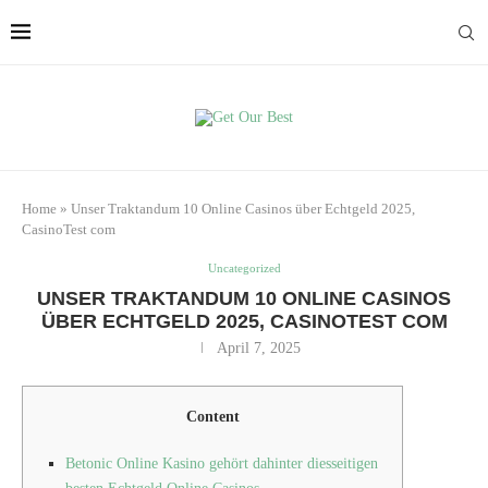
Home
»
Unser Traktandum 10 Online Casinos über Echtgeld 2025,
CasinoTest com
Uncategorized
UNSER TRAKTANDUM 10 ONLINE CASINOS
ÜBER ECHTGELD 2025, CASINOTEST COM
April 7, 2025
Content
Betonic Online Kasino gehört dahinter diesseitigen