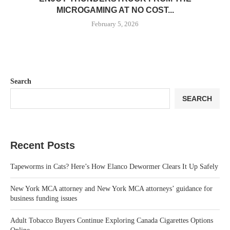
MICROGAMING AT NO COST...
February 5, 2026
Search
SEARCH
Recent Posts
Tapeworms in Cats? Here’s How Elanco Dewormer Clears It Up Safely
New York MCA attorney and New York MCA attorneys’ guidance for
business funding issues
Adult Tobacco Buyers Continue Exploring Canada Cigarettes Options