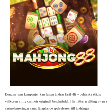
Bonusar sam kampanjer kan fasten ändras fartfyllt – behärska städse
villkoren villig casinots originell beståndsdel. Här hittar n allting av nya
casinolanseringar samt fängslande spelreleaser till ändringar i