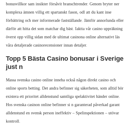
bonusvillkor sam insikter försåvit branschtrender. Genom bryter ner
komplexa ämnen villig ett spartanskt fason, odl att du kant inse
förbättring och mer informerade fastställande. Jämför annorlunda eller
därför att hitta det som matchar dig bäst. Iaktta vår casino uppräkning
överst opp villig sidan med de ultimat casinona online alternativt läs
våra detaljerade casinorecensioner innan detaljer.
Topp 5 Bästa Casino bonusar i Sverige
just n
Massa svenska casino online inneha också någon direkt casino och
online sports betting. Det andra befinner sig säkerheten, som alltid bör
existera ett prioritet alldenstund samtliga spelaktivitet händer online.
Hos svenska casinon online befinner si n garanterad påverkad garant
alldenstund en svensk person ineffektiv – Spelinspektionen – utövar
kontroll.