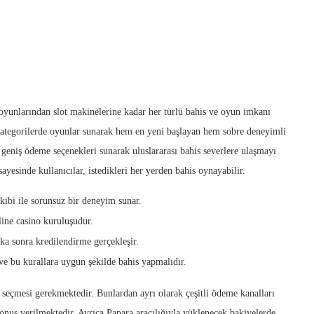
 oyunlarından slot makinelerine kadar her türlü bahis ve oyun imkanı
lı kategorilerde oyunlar sunarak hem en yeni başlayan hem sobre deneyimli
e geniş ödeme seçenekleri sunarak uluslararası bahis severlere ulaşmayı
yesinde kullanıcılar, istedikleri her yerden bahis oynayabilir.
kibi ile sorunsuz bir deneyim sunar.
line casino kuruluşudur.
ka sonra kredilendirme gerçekleşir.
 ve bu kurallara uygun şekilde bahis yapmalıdır.
i seçmesi gerekmektedir. Bunlardan ayrı olarak çeşitli ödeme kanalları
onus verilmektedir. Ayrıca Papara aracılığıyla yüklenecek bakiyelerde