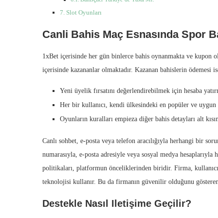
Slot Oyunları
Canli Bahis Maç Esnasında Spor Ba
1xBet içerisinde her gün binlerce bahis oynanmakta ve kupon ol
içerisinde kazananlar olmaktadır. Kazanan bahislerin ödemesi is
Yeni üyelik fırsatını değerlendirebilmek için hesaba yatı
Her bir kullanıcı, kendi ülkesindeki en popüler ve uygun
Oyunların kuralları empieza diğer bahis detayları alt kısı
Canlı sohbet, e-posta veya telefon aracılığıyla herhangi bir soru
numarasıyla, e-posta adresiyle veya sosyal medya hesaplarıyla hı
politikaları, platformun önceliklerinden biridir. Firma, kullanıc
teknolojisi kullanır. Bu da firmanın güvenilir olduğunu göstere
Destekle Nasıl Iletişime Geçilir?