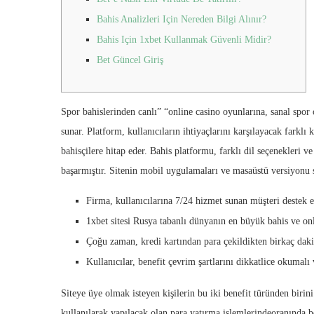
Bahis Analizleri Için Nereden Bilgi Alınır?
Bahis Için 1xbet Kullanmak Güvenli Midir?
Bet Güncel Giriş
Spor bahislerinden canlı” “online casino oyunlarına, sanal spor
sunar. Platform, kullanıcıların ihtiyaçlarını karşılayacak fark
bahisçilere hitap eder. Bahis platformu, farklı dil seçenekleri v
başarmıştır. Sitenin mobil uygulamaları ve masaüstü versiyonu sa
Firma, kullanıcılarına 7/24 hizmet sunan müşteri destek e
1xbet sitesi Rusya tabanlı dünyanın en büyük bahis ve on
Çoğu zaman, kredi kartından para çekildikten birkaç daki
Kullanıcılar, benefit çevrim şartlarını dikkatlice okumalı
Siteye üye olmak isteyen kişilerin bu iki benefit türünden birin
kullanılarak yapılacak olan para yatırma işlemlerindeoranında b