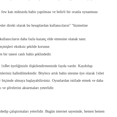
 few katı miktarda bahis yapılması ve belirli bir oranla oynanması
sler direkt olarak bu hesaplardan kullanıcıların” “hizmetine
kullanıcıların daha fazla kazanç elde etmesine olanak tanır.
geçmişleri eksiksiz şekilde korunur.
n bir tanesi canlı bahis şeklindedir.
1xBet üyeliğinizle ilişkilendirmenizde fayda vardır. Kaydolup
emleriniz halledilmektedir. Böylece artık bahis sitesine üye olarak 1xbet
bir biçimde almaya başlayabilirsiniz. Oyunlardan istifade etmek ve daha
 ve şifrelerini aktarmaları yeterlidir.
dedip çalıştırmaları yeterlidir. Bugün internet sayesinde, hemen hemen