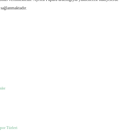
 sağlanmaktadır.
nler
por Türleri