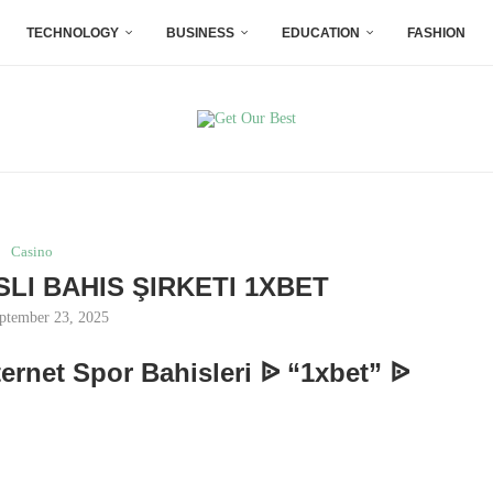
TECHNOLOGY
BUSINESS
EDUCATION
FASHION
Casino
SLI BAHIS ŞIRKETI 1XBET
ptember 23, 2025
ernet Spor Bahisleri ᐉ “1xbet” ᐉ