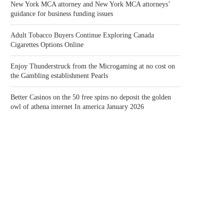
New York MCA attorney and New York MCA attorneys’
guidance for business funding issues
Adult Tobacco Buyers Continue Exploring Canada
Cigarettes Options Online
Enjoy Thunderstruck from the Microgaming at no cost on
the Gambling establishment Pearls
Better Casinos on the 50 free spins no deposit the golden
owl of athena internet In america January 2026