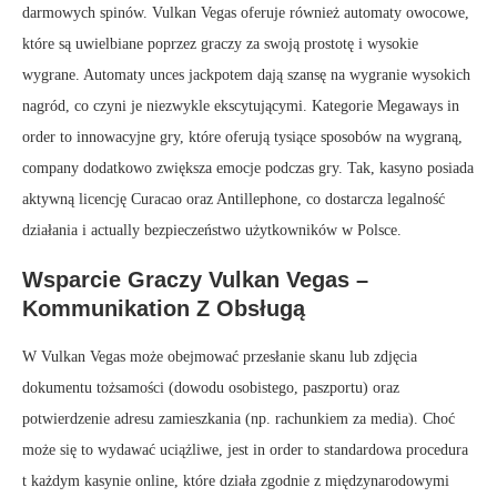
darmowych spinów. Vulkan Vegas oferuje również automaty owocowe,
które są uwielbiane poprzez graczy za swoją prostotę i wysokie
wygrane. Automaty unces jackpotem dają szansę na wygranie wysokich
nagród, co czyni je niezwykle ekscytującymi. Kategorie Megaways in
order to innowacyjne gry, które oferują tysiące sposobów na wygraną,
company dodatkowo zwiększa emocje podczas gry. Tak, kasyno posiada
aktywną licencję Curacao oraz Antillephone, co dostarcza legalność
działania i actually bezpieczeństwo użytkowników w Polsce.
Wsparcie Graczy Vulkan Vegas –
Kommunikation Z Obsługą
W Vulkan Vegas może obejmować przesłanie skanu lub zdjęcia
dokumentu tożsamości (dowodu osobistego, paszportu) oraz
potwierdzenie adresu zamieszkania (np. rachunkiem za media). Choć
może się to wydawać uciążliwe, jest in order to standardowa procedura
t każdym kasynie online, które działa zgodnie z międzynarodowymi