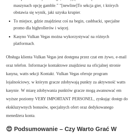
maszynach opcję gamble.” “[newline]To sekcja gier, t których
obstawia się wynik, jaki uzyska krupier.
To miejsce, gdzie znajdziesz coś na begin, cashbacki, specjalne
promo dla highrollerów i więcej.
Kasyno Vulkan Vegas można wykorzystywać na różnych
platformach.
Obsługa klienta Vulkan Vegas jest dostępna przez czat em żywo, e-mail
oraz telefon. Informacje kontaktowe znajdziesz na oficjalnej stronie
kasyna, watts sekcji Kontakt. Vulkan Vegas oferuje program
lojalnościowy, w którym gracze zdobywają punkty za aktywność watts
kasynie. W miarę zdobywania punktów gracze mogą awansować em
wyższe poziomy VERY IMPORTANT PERSONEL, zyskując dostęp do
ekskluzywnych bonusów, specjalnych ofert oraz dedykowanego
menedżera konta.
😍 Podsumowanie – Czy Warto Grać W