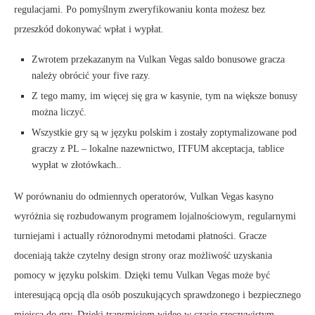
regulacjami. Po pomyślnym zweryfikowaniu konta możesz bez
przeszkód dokonywać wpłat i wypłat.
Zwrotem przekazanym na Vulkan Vegas saldo bonusowe gracza
należy obrócić your five razy.
Z tego mamy, im więcej się gra w kasynie, tym na większe bonusy
można liczyć.
Wszystkie gry są w języku polskim i zostały zoptymalizowane pod
graczy z PL – lokalne nazewnictwo, ITFUM akceptacja, tablice
wypłat w złotówkach..
W porównaniu do odmiennych operatorów, Vulkan Vegas kasyno
wyróżnia się rozbudowanym programem lojalnościowym, regularnymi
turniejami i actually różnorodnymi metodami płatności. Gracze
doceniają także czytelny design strony oraz możliwość uzyskania
pomocy w języku polskim. Dzięki temu Vulkan Vegas może być
interesującą opcją dla osób poszukujących sprawdzonego i bezpiecznego
miejsca do gry. Dzięki transmisjom wideo w czasie rzeczywistym