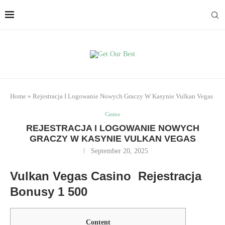
Home
»
Rejestracja I Logowanie Nowych Graczy W Kasynie Vulkan Vegas
Casino
REJESTRACJA I LOGOWANIE NOWYCH
GRACZY W KASYNIE VULKAN VEGAS
September 20, 2025
Vulkan Vegas Casino ️ Rejestracja️
Bonusy 1 500
Content