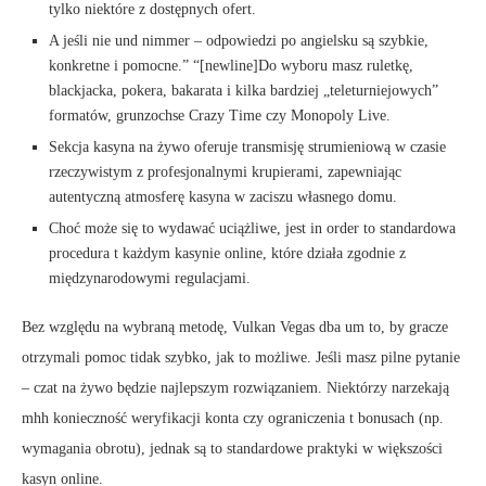
tylko niektóre z dostępnych ofert.
A jeśli nie und nimmer – odpowiedzi po angielsku są szybkie,
konkretne i pomocne.” “[newline]Do wyboru masz ruletkę,
blackjacka, pokera, bakarata i kilka bardziej „teleturniejowych”
formatów, grunzochse Crazy Time czy Monopoly Live.
Sekcja kasyna na żywo oferuje transmisję strumieniową w czasie
rzeczywistym z profesjonalnymi krupierami, zapewniając
autentyczną atmosferę kasyna w zaciszu własnego domu.
Choć może się to wydawać uciążliwe, jest in order to standardowa
procedura t każdym kasynie online, które działa zgodnie z
międzynarodowymi regulacjami.
Bez względu na wybraną metodę, Vulkan Vegas dba um to, by gracze
otrzymali pomoc tidak szybko, jak to możliwe. Jeśli masz pilne pytanie
– czat na żywo będzie najlepszym rozwiązaniem. Niektórzy narzekają
mhh konieczność weryfikacji konta czy ograniczenia t bonusach (np.
wymagania obrotu), jednak są to standardowe praktyki w większości
kasyn online.