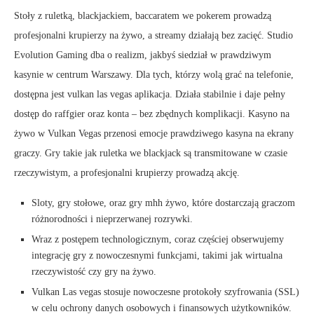
Stoły z ruletką, blackjackiem, baccaratem we pokerem prowadzą
profesjonalni krupierzy na żywo, a streamy działają bez zacięć. Studio
Evolution Gaming dba o realizm, jakbyś siedział w prawdziwym
kasynie w centrum Warszawy. Dla tych, którzy wolą grać na telefonie,
dostępna jest vulkan las vegas aplikacja. Działa stabilnie i daje pełny
dostęp do raffgier oraz konta – bez zbędnych komplikacji. Kasyno na
żywo w Vulkan Vegas przenosi emocje prawdziwego kasyna na ekrany
graczy. Gry takie jak ruletka we blackjack są transmitowane w czasie
rzeczywistym, a profesjonalni krupierzy prowadzą akcję.
Sloty, gry stołowe, oraz gry mhh żywo, które dostarczają graczom
różnorodności i nieprzerwanej rozrywki.
Wraz z postępem technologicznym, coraz częściej obserwujemy
integrację gry z nowoczesnymi funkcjami, takimi jak wirtualna
rzeczywistość czy gry na żywo.
Vulkan Las vegas stosuje nowoczesne protokoły szyfrowania (SSL)
w celu ochrony danych osobowych i finansowych użytkowników.