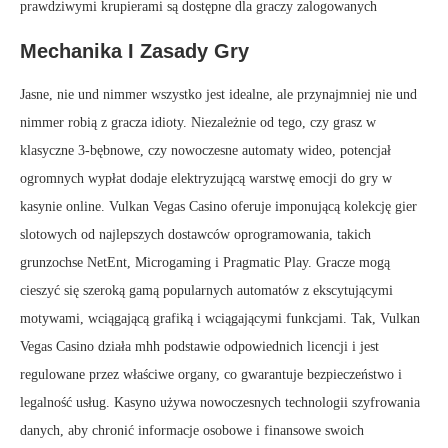
prawdziwymi krupierami są dostępne dla graczy zalogowanych
Mechanika I Zasady Gry
Jasne, nie und nimmer wszystko jest idealne, ale przynajmniej nie und
nimmer robią z gracza idioty. Niezależnie od tego, czy grasz w
klasyczne 3-bębnowe, czy nowoczesne automaty wideo, potencjał
ogromnych wypłat dodaje elektryzującą warstwę emocji do gry w
kasynie online. Vulkan Vegas Casino oferuje imponującą kolekcję gier
slotowych od najlepszych dostawców oprogramowania, takich
grunzochse NetEnt, Microgaming i Pragmatic Play. Gracze mogą
cieszyć się szeroką gamą popularnych automatów z ekscytującymi
motywami, wciągającą grafiką i wciągającymi funkcjami. Tak, Vulkan
Vegas Casino działa mhh podstawie odpowiednich licencji i jest
regulowane przez właściwe organy, co gwarantuje bezpieczeństwo i
legalność usług. Kasyno używa nowoczesnych technologii szyfrowania
danych, aby chronić informacje osobowe i finansowe swoich