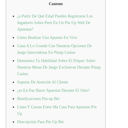
Content
¿a Partir De Qué Edad Pueden Registrarse Los
Jugadores Sobre Perú En Un Pin Up Web De
Apuestas?
Cómo Realizar Una Apuesta En Vivo
Gana A Lo Grande Con Nuestras Opciones De
Juego Innovadoras En Pinup Casino
Demuestra Tu Habilidad Sobre El Póquer Sobre
Nuestras Mesas De Juego Exclusivas Durante Pinup
Casino
Soporte De Atención Al Cliente
¿es En Paz Hacer Apuestas Durante El Sitio?
Bonificaciones Pin-up Bet
Línea Y Cuotas Entre Ma Casa Para Apuestas Pin
Up
Descripción Para Pin Up Bet