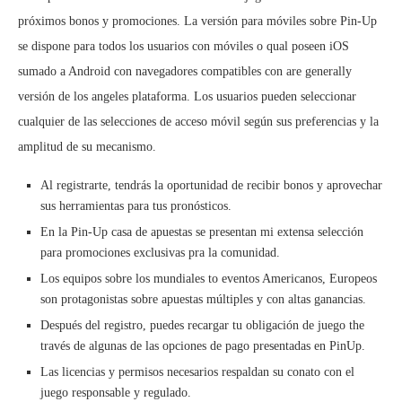
próximos bonos y promociones. La versión para móviles sobre Pin-Up
se dispone para todos los usuarios con móviles o qual poseen iOS
sumado a Android con navegadores compatibles con are generally
versión de los angeles plataforma. Los usuarios pueden seleccionar
cualquier de las selecciones de acceso móvil según sus preferencias y la
amplitud de su mecanismo.
Al registrarte, tendrás la oportunidad de recibir bonos y aprovechar
sus herramientas para tus pronósticos.
En la Pin-Up casa de apuestas se presentan mi extensa selección
para promociones exclusivas pra la comunidad.
Los equipos sobre los mundiales to eventos Americanos, Europeos
son protagonistas sobre apuestas múltiples y con altas ganancias.
Después del registro, puedes recargar tu obligación de juego the
través de algunas de las opciones de pago presentadas en PinUp.
Las licencias y permisos necesarios respaldan su conato con el
juego responsable y regulado.