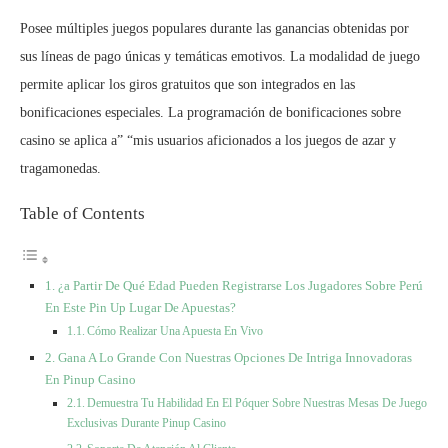
Posee múltiples juegos populares durante las ganancias obtenidas por
sus líneas de pago únicas y temáticas emotivos. La modalidad de juego
permite aplicar los giros gratuitos que son integrados en las
bonificaciones especiales. La programación de bonificaciones sobre
casino se aplica a” “mis usuarios aficionados a los juegos de azar y
tragamonedas.
Table of Contents
¿a Partir De Qué Edad Pueden Registrarse Los Jugadores Sobre Perú
En Este Pin Up Lugar De Apuestas?
Cómo Realizar Una Apuesta En Vivo
Gana A Lo Grande Con Nuestras Opciones De Intriga Innovadoras
En Pinup Casino
Demuestra Tu Habilidad En El Póquer Sobre Nuestras Mesas De Juego
Exclusivas Durante Pinup Casino