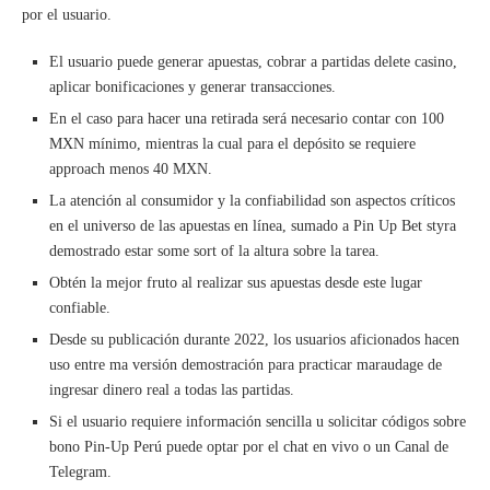
por el usuario.
El usuario puede generar apuestas, cobrar a partidas delete casino,
aplicar bonificaciones y generar transacciones.
En el caso para hacer una retirada será necesario contar con 100
MXN mínimo, mientras la cual para el depósito se requiere
approach menos 40 MXN.
La atención al consumidor y la confiabilidad son aspectos críticos
en el universo de las apuestas en línea, sumado a Pin Up Bet styra
demostrado estar some sort of la altura sobre la tarea.
Obtén la mejor fruto al realizar sus apuestas desde este lugar
confiable.
Desde su publicación durante 2022, los usuarios aficionados hacen
uso entre ma versión demostración para practicar maraudage de
ingresar dinero real a todas las partidas.
Si el usuario requiere información sencilla u solicitar códigos sobre
bono Pin-Up Perú puede optar por el chat en vivo o un Canal de
Telegram.