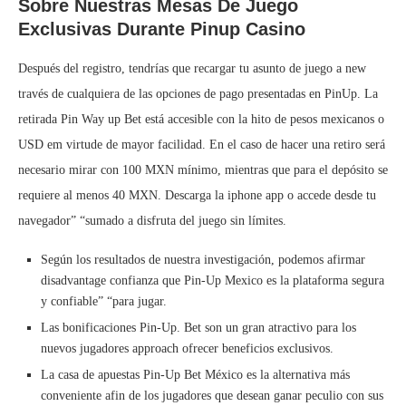
Sobre Nuestras Mesas De Juego
Exclusivas Durante Pinup Casino
Después del registro, tendrías que recargar tu asunto de juego a new
través de cualquiera de las opciones de pago presentadas en PinUp. La
retirada Pin Way up Bet está accesible con la hito de pesos mexicanos o
USD em virtude de mayor facilidad. En el caso de hacer una retiro será
necesario mirar con 100 MXN mínimo, mientras que para el depósito se
requiere al menos 40 MXN. Descarga la iphone app o accede desde tu
navegador” “sumado a disfruta del juego sin límites.
Según los resultados de nuestra investigación, podemos afirmar
disadvantage confianza que Pin-Up Mexico es la plataforma segura
y confiable” “para jugar.
Las bonificaciones Pin-Up. Bet son un gran atractivo para los
nuevos jugadores approach ofrecer beneficios exclusivos.
La casa de apuestas Pin-Up Bet México es la alternativa más
conveniente afin de los jugadores que desean ganar peculio con sus