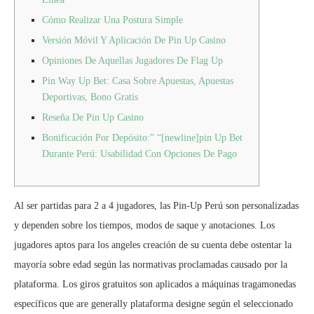
Cómo Realizar Una Postura Simple
Versión Móvil Y Aplicación De Pin Up Casino
Opiniones De Aquellas Jugadores De Flag Up
Pin Way Up Bet: Casa Sobre Apuestas, Apuestas
Deportivas, Bono Gratis
Reseña De Pin Up Casino
Bonificación Por Depósito:” “[newline]pin Up Bet
Durante Perú: Usabilidad Con Opciones De Pago
Al ser partidas para 2 a 4 jugadores, las Pin-Up Perú son personalizadas
y dependen sobre los tiempos, modos de saque y anotaciones. Los
jugadores aptos para los angeles creación de su cuenta debe ostentar la
mayoría sobre edad según las normativas proclamadas causado por la
plataforma. Los giros gratuitos son aplicados a máquinas tragamonedas
específicos que are generally plataforma designe según el seleccionado