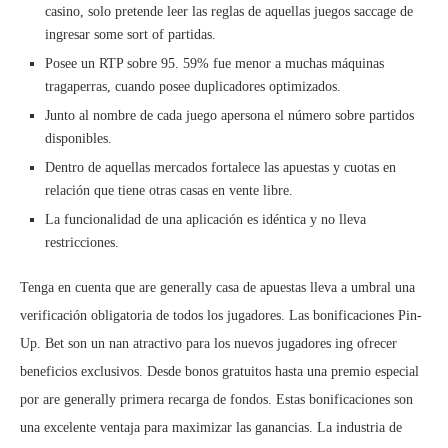
casino, solo pretende leer las reglas de aquellas juegos saccage de
ingresar some sort of partidas.
Posee un RTP sobre 95. 59% fue menor a muchas máquinas
tragaperras, cuando posee duplicadores optimizados.
Junto al nombre de cada juego apersona el número sobre partidos
disponibles.
Dentro de aquellas mercados fortalece las apuestas y cuotas en
relación que tiene otras casas en vente libre.
La funcionalidad de una aplicación es idéntica y no lleva
restricciones.
Tenga en cuenta que are generally casa de apuestas lleva a umbral una
verificación obligatoria de todos los jugadores. Las bonificaciones Pin-
Up. Bet son un nan atractivo para los nuevos jugadores ing ofrecer
beneficios exclusivos. Desde bonos gratuitos hasta una premio especial
por are generally primera recarga de fondos. Estas bonificaciones son
una excelente ventaja para maximizar las ganancias. La industria de