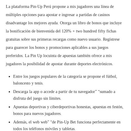
La plataforma Pin-Up Perú propone a mis jugadores una línea de
múltiples opciones para apostar e ingresar a partidas de casinos
disadvantage los mejores ayuda. Otorga un libro de bonos que incluye
la bonificación de bienvenida del 120% + two hundred fifty fichas
gratuitas sobre sus primeras recargas como nuevo usuario. Regístrese
para guarecer los bonos y promociones aplicables a sus juegos
preferidos. La Pin Up locuinta de apuestas también ofrece a mis
jugadores la posibilidad de apostar durante deportes electrónicos.
Entre los juegos populares de la categoría se propone el fútbol,
baloncesto y tenis.
Descarga la app o accede a partir de tu navegador” “sumado a
disfruta del juego sin límites.
Apuestas deportivas y ciberdeportivas honestas, apuestas en festón,
bonos para nuevos jugadores.
Además, el web web” “de Pin-Up Bet funciona perfectamente en
todos los teléfonos móviles y tabletas.