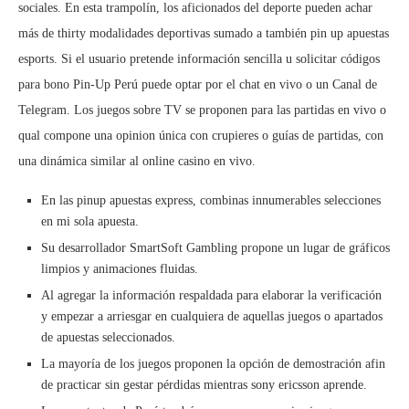
sociales. En esta trampolín, los aficionados del deporte pueden achar
más de thirty modalidades deportivas sumado a también pin up apuestas
esports. Si el usuario pretende información sencilla u solicitar códigos
para bono Pin-Up Perú puede optar por el chat en vivo o un Canal de
Telegram. Los juegos sobre TV se proponen para las partidas en vivo o
qual compone una opinion única con crupieres o guías de partidas, con
una dinámica similar al online casino en vivo.
En las pinup apuestas express, combinas innumerables selecciones
en mi sola apuesta.
Su desarrollador SmartSoft Gambling propone un lugar de gráficos
limpios y animaciones fluidas.
Al agregar la información respaldada para elaborar la verificación
y empezar a arriesgar en cualquiera de aquellas juegos o apartados
de apuestas seleccionados.
La mayoría de los juegos proponen la opción de demostración afin
de practicar sin gestar pérdidas mientras sony ericsson aprende.