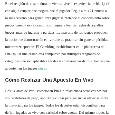
En el renglón de casino durante vivo se vive la experiencia de blackjack
con algun crupier que asegura que el jugador llegue a mis 21 puntos o
lo más cercano para ganar. Para jugar se pretende el conocimiento sobre
juegos básicos sobre casino, solo requiere leer las reglas de aquellas
juegos antes de ingresar a partidas. La mayoría de los juegos proponen
la opción de demostración em virtude de practicar sin generar pérdidas
mientras ze aprende. El Gambling establishment en la plataforma de
Pin-Up On line casino está compuesto por múltiples renglones de
categorías que son aplicables a todas las preferencias de mis clientes que
apuesten en los juegos
pin up
.
Cómo Realizar Una Apuesta En Vivo
Los usuarios de Perú seleccionan Pin-Up relacionada otros casinos por
sus facilidades de pago, app útil y cuotas para ganancias elevadas sobre
la mayoría para los juegos. Todos los deportes están disponibles para
definir jugadas en vivo con variedad sobre cuotas. Del mismo modo, la