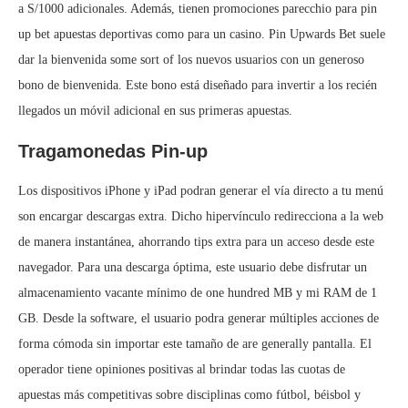
a S/1000 adicionales. Además, tienen promociones parecchio para pin
up bet apuestas deportivas como para un casino. Pin Upwards Bet suele
dar la bienvenida some sort of los nuevos usuarios con un generoso
bono de bienvenida. Este bono está diseñado para invertir a los recién
llegados un móvil adicional en sus primeras apuestas.
Tragamonedas Pin-up
Los dispositivos iPhone y iPad podran generar el vía directo a tu menú
son encargar descargas extra. Dicho hipervínculo redirecciona a la web
de manera instantánea, ahorrando tips extra para un acceso desde este
navegador. Para una descarga óptima, este usuario debe disfrutar un
almacenamiento vacante mínimo de one hundred MB y mi RAM de 1
GB. Desde la software, el usuario podra generar múltiples acciones de
forma cómoda sin importar este tamaño de are generally pantalla. El
operador tiene opiniones positivas al brindar todas las cuotas de
apuestas más competitivas sobre disciplinas como fútbol, béisbol y