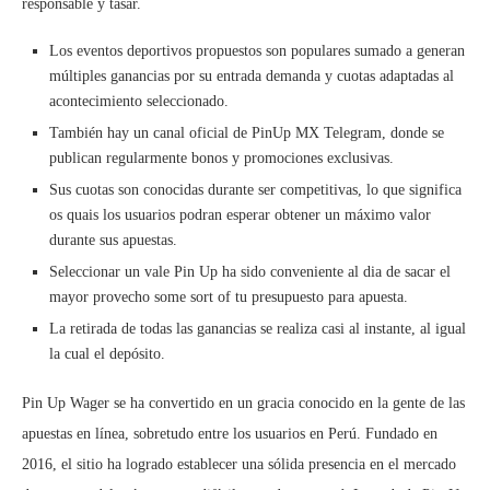
responsable y tasar.
Los eventos deportivos propuestos son populares sumado a generan
múltiples ganancias por su entrada demanda y cuotas adaptadas al
acontecimiento seleccionado.
También hay un canal oficial de PinUp MX Telegram, donde se
publican regularmente bonos y promociones exclusivas.
Sus cuotas son conocidas durante ser competitivas, lo que significa
os quais los usuarios podran esperar obtener un máximo valor
durante sus apuestas.
Seleccionar un vale Pin Up ha sido conveniente al dia de sacar el
mayor provecho some sort of tu presupuesto para apuesta.
La retirada de todas las ganancias se realiza casi al instante, al igual
la cual el depósito.
Pin Up Wager se ha convertido en un gracia conocido en la gente de las
apuestas en línea, sobretudo entre los usuarios en Perú. Fundado en
2016, el sitio ha logrado establecer una sólida presencia en el mercado