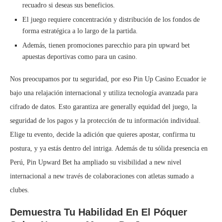
recuadro si deseas sus beneficios.
El juego requiere concentración y distribución de los fondos de
forma estratégica a lo largo de la partida.
Además, tienen promociones parecchio para pin upward bet
apuestas deportivas como para un casino.
Nos preocupamos por tu seguridad, por eso Pin Up Casino Ecuador ie
bajo una relajación internacional y utiliza tecnología avanzada para
cifrado de datos. Esto garantiza are generally equidad del juego, la
seguridad de los pagos y la protección de tu información individual.
Elige tu evento, decide la adición que quieres apostar, confirma tu
postura, y ya estás dentro del intriga. Además de tu sólida presencia en
Perú, Pin Upward Bet ha ampliado su visibilidad a new nivel
internacional a new través de colaboraciones con atletas sumado a
clubes.
Demuestra Tu Habilidad En El Póquer