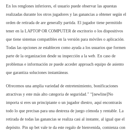
En los renglones inferiores, el usuario puede observar las apuestas
realizadas durante los otros jugadores y las ganancias a obtener según el
orden de retirada de are generally partida. El jugador tiene permitido
tener en la LAPTOP OR COMPUTER de escritorio o los dispositivos
que tiene sistemas compatibles en la versión para móviles o aplicación.
Todas las opciones ze establecen como ayuda a los usuarios que formen
parte de la organizacion desde su inspección a la web. En caso de
problemas e información ze puede acceder approach equipo de asiento
que garantiza soluciones instantáneas.
Ofrecemos una amplia variedad de entretenimiento, bonificaciones
atractivas y este más alto categoria de seguridad.” “[newline]No
importa si eres un principiante o un jugador diestro, aquí encontrarás
todo lo que precisas para una destreza de juego cómoda y rentable. La
retirada de todas las ganancias se realiza casi al instante, al igual que el
depósito. Pin up bet vale te da este regalo de bienvenida, comienza con