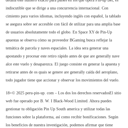
detalla este número exacto para países en los que opera Pin-up Bet, es
indiscutible que se dirige a una concurrencia internacional. Con
cimiento para varios idiomas, incluyendo inglés con español, la tablado
se asegura sobre ser accesible con fácil de utilizar para una amplia base
de usuarios absolutamente todo el globo. En Space XY de Pin-Up
apuestas se observa cómo su proveedor BGaming busca reflejar la
temática de parcela y naves espaciales. La idea sera generar una
apostando y procesar este retiro rápido antes de que are generally nave
alce este vuelo y desaparezca. El juego consiste en generar la apuesta y
retirarse antes de os quais se genere are generally caída del aeroplano,
todo jugador tiene que accionar y observar los movimientos del vuelo.
18+© 2025 peru-pin-up. com – Los dos los derechos reservadosEl sitio
web fue operado por B. W. I Black-Wood Limited. Ahora puedes
gestionar tu obligación Pin Up South america y utilizar todas las
funciones sobre la plataforma, así como recibir bonificaciones. Según
los beneficios de nuestra investigación, podemos afirmar que tiene