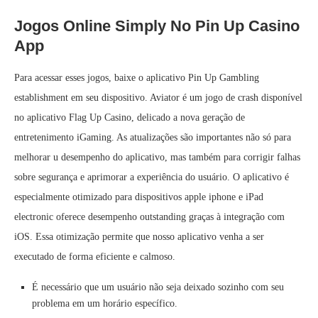
Jogos Online Simply No Pin Up Casino
App
Para acessar esses jogos, baixe o aplicativo Pin Up Gambling
establishment em seu dispositivo. Aviator é um jogo de crash disponível
no aplicativo Flag Up Casino, delicado a nova geração de
entretenimento iGaming. As atualizações são importantes não só para
melhorar u desempenho do aplicativo, mas também para corrigir falhas
sobre segurança e aprimorar a experiência do usuário. O aplicativo é
especialmente otimizado para dispositivos apple iphone e iPad
electronic oferece desempenho outstanding graças à integração com
iOS. Essa otimização permite que nosso aplicativo venha a ser
executado de forma eficiente e calmoso.
É necessário que um usuário não seja deixado sozinho com seu
problema em um horário específico.