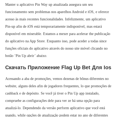
Manter u aplicativo Pin Way up atualizada assegura um seu
funcionamento sem problemas nos aparelhos Android e iOS, e oferece
acesso às mais recentes funcionalidades. Infelizmente, um aplicativo
Pin-up afin de iOS está temporariamente indisponível, mas estará
disponível em miserable. Estamos a mexer para acelerar the publicação
do aplicativo na App Store. Enquanto isso, pode aceder a todas since
funções oficiais do aplicativo através do nosso site móvel clicando no
botão ‘Pin Up abrir’ abaixo.
Скачать Приложение Flag Up Bet Для Ios
Acessando a aba de promoções, vemos dezenas de bônus diferentes no
website, alguns deles afin de jogadores frequentes, lo que promoções de
cashback e de depósito. Se você já tiver o Pin Up app instalado,
compruebe as configurações dele para ver ze há uma opção para
atualizá-lo. Dependendo da versão perform aplicativo que você está
usando, while opções de atualização podem estar no ano de diferentes