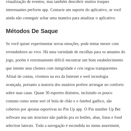
visualização de eventos, mas também descobrir muitos truques
interessantes perform app. Contacte um suporte do aplicativo, se você
ainda não conseguir achar uma maneira para atualizar o aplicativo.
Métodos De Saque
Se você quiser experimentar novas emoções, pode tentar mexer com
revendedores ao vivo. Há uma variedade de escolhas para os amantes do
jogo, porém é extremamente difícil encontrar um bom estabelecimento
que intente seus clientes com integridade e crie regras transparentes.
Afinal de contas, vivemos na era da Internet e weil tecnologia
avançada, portanto a maioria dos usuários prefere arriesgar no conforto
sobre suas casas. Quase 30 esportes distintos, incluindo os pouco
comuns como some sort of bola de chão e o futebol gaélico, são
cobertos por apostas esportivas no Pin Up app. O Pin number Up Bet
software usa um structure não padrão pra os botões, abas, listas e food
selection laterais. Toda a navegação é escondida no menu assortment,