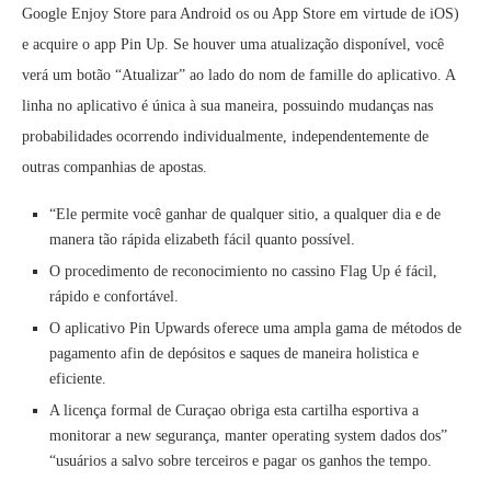
Google Enjoy Store para Android os ou App Store em virtude de iOS)
e acquire o app Pin Up. Se houver uma atualização disponível, você
verá um botão “Atualizar” ao lado do nom de famille do aplicativo. A
linha no aplicativo é única à sua maneira, possuindo mudanças nas
probabilidades ocorrendo individualmente, independentemente de
outras companhias de apostas.
“Ele permite você ganhar de qualquer sitio, a qualquer dia e de
manera tão rápida elizabeth fácil quanto possível.
O procedimento de reconocimiento no cassino Flag Up é fácil,
rápido e confortável.
O aplicativo Pin Upwards oferece uma ampla gama de métodos de
pagamento afin de depósitos e saques de maneira holistica e
eficiente.
A licença formal de Curaçao obriga esta cartilha esportiva a
monitorar a new segurança, manter operating system dados dos”
“usuários a salvo sobre terceiros e pagar os ganhos the tempo.