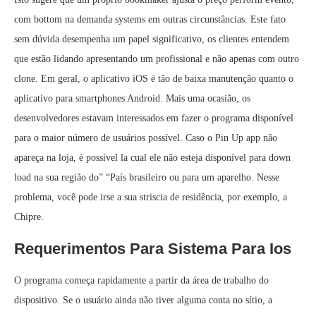
com bottom na demanda systems em outras circunstâncias. Este fato
sem dúvida desempenha um papel significativo, os clientes entendem
que estão lidando apresentando um profissional e não apenas com outro
clone. Em geral, o aplicativo iOS é tão de baixa manutenção quanto o
aplicativo para smartphones Android. Mais uma ocasião, os
desenvolvedores estavam interessados em fazer o programa disponível
para o maior número de usuários possível. Caso o Pin Up app não
apareça na loja, é possível la cual ele não esteja disponível para down
load na sua região do” “País brasileiro ou para um aparelho. Nesse
problema, você pode irse a sua striscia de residência, por exemplo, a
Chipre.
Requerimentos Para Sistema Para Ios
O programa começa rapidamente a partir da área de trabalho do
dispositivo. Se o usuário ainda não tiver alguma conta no sítio, a