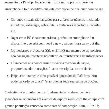
segmento da Pin-Up. Jogar em um PC é muito prático, porém u
smartphone é to dispositivo que está com você the qualquer hora do dia.
Os jogos virtuais são lançados para diferentes gêneros, incluindo
atiradores, estratégia, sobre luta, simuladores esportivos, corridas,
etc.
Jogar em o PC é bastante prático, porém um smartphone é u
dispositivo que está com você a new qualquer hora carry out dia.
Os modernos protocolos SSL e HTTPS garantem que os terceiros
não consigam interferir no criterio de transferência de informações.
Oferecemos aos nossos usuários vários métodos de saque,
proporcionando transações financeiras rápidas e confiáveis.
Hoje, absolutamente todo possível apostador do País brasileiro
pode baixá-lo de graça” “e aproveitar toda sua gama de opções.
O objetivo é acumular pontos fundamentada no desempenho 2
jogadores selecionados em eventos de esporte reais, com the equipe com
grande pontuação vencendo some sort of competição. Sim, u Pin-Up