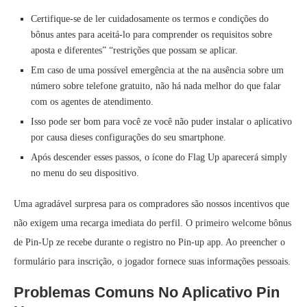
Certifique-se de ler cuidadosamente os termos e condições do
bônus antes para aceitá-lo para comprender os requisitos sobre
aposta e diferentes” “restrições que possam se aplicar.
Em caso de uma possível emergência at the na ausência sobre um
número sobre telefone gratuito, não há nada melhor do que falar
com os agentes de atendimento.
Isso pode ser bom para você ze você não puder instalar o aplicativo
por causa dieses configurações do seu smartphone.
Após descender esses passos, o ícone do Flag Up aparecerá simply
no menu do seu dispositivo.
Uma agradável surpresa para os compradores são nossos incentivos que
não exigem uma recarga imediata do perfil. O primeiro welcome bônus
de Pin-Up ze recebe durante o registro no Pin-up app. Ao preencher o
formulário para inscrição, o jogador fornece suas informações pessoais.
Problemas Comuns No Aplicativo Pin