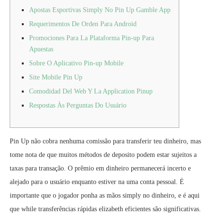
Apostas Esportivas Simply No Pin Up Gamble App
Requerimentos De Orden Para Android
Promociones Para La Plataforma Pin-up Para
Apuestas
Sobre O Aplicativo Pin-up Mobile
Site Mobile Pin Up
Comodidad Del Web Y La Application Pinup
Respostas Às Perguntas Do Usuário
Pin Up não cobra nenhuma comissão para transferir teu dinheiro, mas
tome nota de que muitos métodos de deposito podem estar sujeitos a
taxas para transação. O prêmio em dinheiro permanecerá incerto e
alejado para o usuário enquanto estiver na uma conta pessoal. É
importante que o jogador ponha as mãos simply no dinheiro, e é aqui
que while transferências rápidas elizabeth eficientes são significativas.