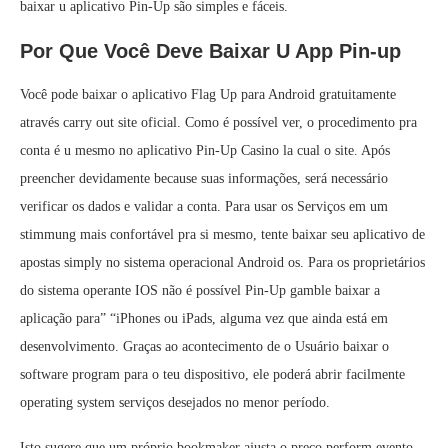
baixar u aplicativo Pin-Up são simples e fáceis.
Por Que Você Deve Baixar U App Pin-up
Você pode baixar o aplicativo Flag Up para Android gratuitamente
através carry out site oficial. Como é possível ver, o procedimento pra
conta é u mesmo no aplicativo Pin-Up Casino la cual o site. Após
preencher devidamente because suas informações, será necessário
verificar os dados e validar a conta. Para usar os Serviços em um
stimmung mais confortável pra si mesmo, tente baixar seu aplicativo de
apostas simply no sistema operacional Android os. Para os proprietários
do sistema operante IOS não é possível Pin-Up gamble baixar a
aplicação para” “iPhones ou iPads, alguma vez que ainda está em
desenvolvimento. Graças ao acontecimento de o Usuário baixar o
software program para o teu dispositivo, ele poderá abrir facilmente
operating system serviços desejados no menor período.
Isto sugere que um próprio bookmaker ajusta o preço perform evento,