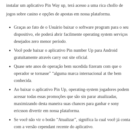
instalar um aplicativo Pin Way up, terá acesso a uma rica chollo de
jogos sobre casino e opções de apostas em nossa plataforma.
Graças ao fato de o Usuário baixar o software program para o seu
dispositivo, ele poderá abrir facilmente operating system serviços
desejados zero menor período.
Você pode baixar o aplicativo Pin number Up para Android
gratuitamente através carry out site oficial.
Quase sete anos de operação bem sucedida fizeram com que o
operador se tornasse” “alguma marca internacional at the bem
conhecida.
Ao baixar o aplicativo Pin Up, operating-system jogadores podem
acessar todas essas promoções que são sin parar atualizadas,
maximizando desta maneira suas chances para ganhar e sony
ericsson divertir em nossa plataforma.
Se você não vir o botão “Atualizar”, significa la cual você já conta
com a versão cependant recente do aplicativo.