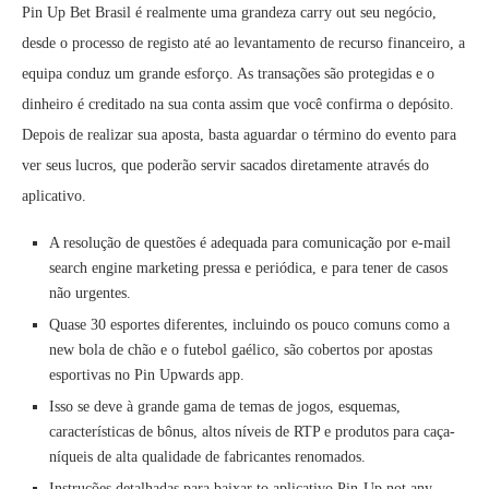
Pin Up Bet Brasil é realmente uma grandeza carry out seu negócio,
desde o processo de registo até ao levantamento de recurso financeiro, a
equipa conduz um grande esforço. As transações são protegidas e o
dinheiro é creditado na sua conta assim que você confirma o depósito.
Depois de realizar sua aposta, basta aguardar o término do evento para
ver seus lucros, que poderão servir sacados diretamente através do
aplicativo.
A resolução de questões é adequada para comunicação por e-mail
search engine marketing pressa e periódica, e para tener de casos
não urgentes.
Quase 30 esportes diferentes, incluindo os pouco comuns como a
new bola de chão e o futebol gaélico, são cobertos por apostas
esportivas no Pin Upwards app.
Isso se deve à grande gama de temas de jogos, esquemas,
características de bônus, altos níveis de RTP e produtos para caça-
níqueis de alta qualidade de fabricantes renomados.
Instruções detalhadas para baixar to aplicativo Pin-Up not any