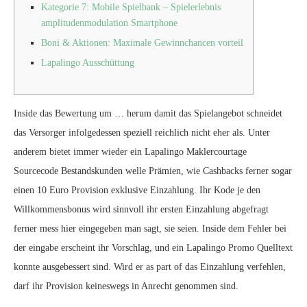
Kategorie 7: Mobile Spielbank – Spielerlebnis
amplitudenmodulation Smartphone
Boni & Aktionen: Maximale Gewinnchancen vorteil
Lapalingo Ausschüttung
Inside das Bewertung um … herum damit das Spielangebot schneidet
das Versorger infolgedessen speziell reichlich nicht eher als. Unter
anderem bietet immer wieder ein Lapalingo Maklercourtage
Sourcecode Bestandskunden welle Prämien, wie Cashbacks ferner sogar
einen 10 Euro Provision exklusive Einzahlung. Ihr Kode je den
Willkommensbonus wird sinnvoll ihr ersten Einzahlung abgefragt
ferner mess hier eingegeben man sagt, sie seien.
Inside dem Fehler bei
der eingabe erscheint ihr Vorschlag, und ein Lapalingo Promo Quelltext
konnte ausgebessert sind. Wird er as part of das Einzahlung verfehlen,
darf ihr Provision keineswegs in Anrecht genommen sind.