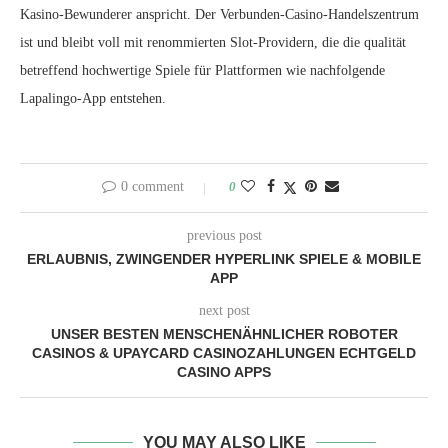
Kasino-Bewunderer anspricht. Der Verbunden-Casino-Handelszentrum
ist und bleibt voll mit renommierten Slot-Providern, die die qualität
betreffend hochwertige Spiele für Plattformen wie nachfolgende
Lapalingo-App entstehen.
0 comment
0
previous post
ERLAUBNIS, ZWINGENDER HYPERLINK SPIELE & MOBILE
APP
next post
UNSER BESTEN MENSCHENÄHNLICHER ROBOTER
CASINOS & UPAYCARD CASINOZAHLUNGEN ECHTGELD
CASINO APPS
YOU MAY ALSO LIKE