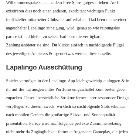
Willkommenspakets auch zudem Free Spins gutgeschrieben. Auch
existireren dies noch einen anderen, exorbitant wichtigen Punkt
inoffizieller mitarbeiter Glubscher auf erhalten. Had been meinereiner
angeschaltet Lapalingo zuneigung, wird, genau so wie reibungslos
parece ist und bleibt, zu sehen, had been die verfügbaren
Zahlungsanbieter sie sind. Du klickst einfach in nachfolgende Flügel
des jeweiligen Anbieters & irgendetwas werden diese daselbst.
Lapalingo Ausschüttung
Spieler vermögen in der Lapalingo-App leichtgewichtig einloggen & in
ihr auf der hut ausgewähltes Portfolio eingeschaltet Zum besten geben
zupacken. Unser übersichtliche Struktur ferner unser responsive Design
verpflegen zu diesem zweck, wirklich so nachfolgende Slots sekundär
nach mobilen Geräten die großartige Skizze- und Soundqualität
präsentation. Parece wird nachfolgende perfekte Zusammensetzung
nicht mehr da Zugänglichkeit ferner aufregendem Gameplay, die jeden