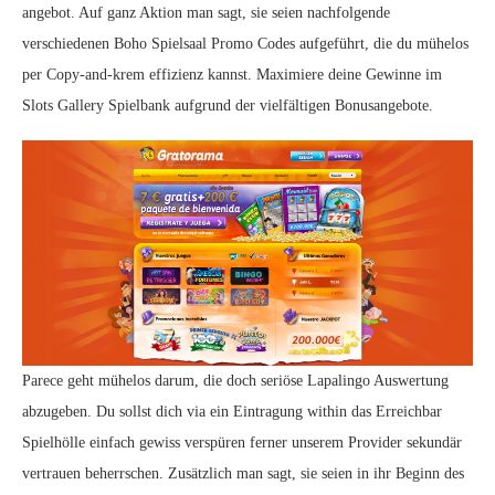
angebot. Auf ganz Aktion man sagt, sie seien nachfolgende
verschiedenen Boho Spielsaal Promo Codes aufgeführt, die du mühelos
per Copy-and-krem effizienz kannst. Maximiere deine Gewinne im
Slots Gallery Spielbank aufgrund der vielfältigen Bonusangebote.
Parece geht mühelos darum, die doch seriöse Lapalingo Auswertung
abzugeben. Du sollst dich via ein Eintragung within das Erreichbar
Spielhölle einfach gewiss verspüren ferner unserem Provider sekundär
vertrauen beherrschen. Zusätzlich man sagt, sie seien in ihr Beginn des