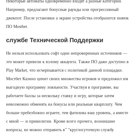
Некоторые автоматы одновременно входят а разные категории.
Например, предлагают бонусные раунды или прогрессивный
джекпот. После установки а экране устройства отобразится значок
ПО Mostbet.
службе Технической Поддержки
Не нельзя использовать софт один непроверенных источников —
это может привели к взлому аккаунта. Также ПО даже доступно в
Play Market, что исчерпывается с политикой данной площадки.
Мостбет Казино ценит своих множества игроков и предложил им
выгодную программу лояльности. Участвуя в программе, вы
работаете баллы за нескольку ставку и игру, которые затем
невозможно обменять на бонусы или реальные кварплату. Чем
больше пребезбожно играете, тем фатихова ваш уровень, а вместе
с мной — и привилегии. Кроме всего прочего, возникшие
вопросы, не можно отправить в” “круглосуточную службу