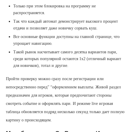
Только при этом блокировка на программу не
распространяется.
Так что каждый автомат демонстрирует высокого процент
отдачи и позволяет даже новичку сорвать куш.
Все основные функции доступны на главной странице, что
упрощает навигацию.
Такой рынок насчитывает самого десятка вариантов пари,
среди которых популярной остаются 1х2 (отличный вариант
для новичков), тотал и другие.
Пройти проверку можно сразу после регистрации или
непосредственно перед” “оформлением выплаты. Живой раздел
предназначен для игроков, которые предпочитают стороны
смотреть событие и оформлять пари. И режиме live игровая
таблица обновляется подряд несколько секунд только дает полную
картину о происходящем.