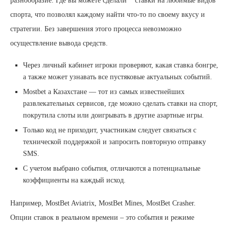
разнообразие. Где вы можете сделали” “ставки на любимые видов
спорта, что позволял каждому найти что-то по своему вкусу и
стратегии. Без завершения этого процесса невозможно
осуществление вывода средств.
Через личный кабинет игроки проверяют, какая ставка бонгре,
а также может узнавать все пустяковые актуальных событий.
Mostbet а Казахстане — тот из самых известнейших
развлекательных сервисов, где можно сделать ставки на спорт,
покрутила слоты или доигрывать в другие азартные игры.
Только код не приходит, участникам следует связаться с
технической поддержкой и запросить повторную отправку
SMS.
С учетом выбрано события, отличаются а потенциальные
коэффициенты на каждый исход.
Например, MostBet Aviatrix, MostBet Mines, MostBet Crasher.
Опции ставок в реальном времени – это события и режиме