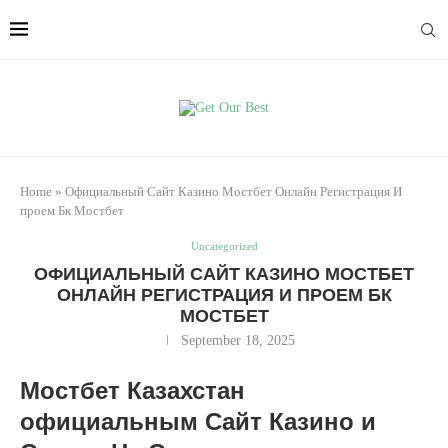
Home
»
Официальный Сайт Казино Мостбет Онлайн Регистрация И
проем Бк Мостбет
Uncategorized
ОФИЦИАЛЬНЫЙ САЙТ КАЗИНО МОСТБЕТ
ОНЛАЙН РЕГИСТРАЦИЯ И ПРОЕМ БК
МОСТБЕТ
September 18, 2025
Мостбет Казахстан
официальным Сайт Казино и