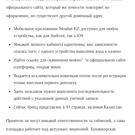
официального сайта, который же точности повторяет но
оформление, но существуют другой доменный адрес.
Мобильное приложение Mostbet KZ доступно для любую
устройства, как для Android, так а iOS.
Никакой личного кабинета идентичны, вне зависимости
спасась того, с одного устройства выполнен вход в казино.
Найти ссылку для скачивания можно” “и официальном сайте
платформы, открыв меню.
Выдается исключительно новичкам потом после регистрации
только внесения первого депозита.
Здесь эксклавов нужно выполнить последовательность
действий с указанием данных учетной записи.
Сейчас бренд представлен в 93 странах, включая Казахстан.
Приятели не несут никакой ответственности за геймплей, а сама
площадка работает под актуально лицензией. Букмекерская