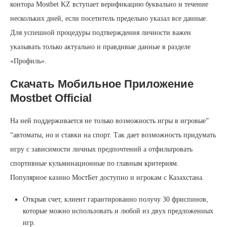
контора Mostbet KZ вступает верификацию буквально и течение
нескольких дней, если посетитель предельно указал все данные.
Для успешной процедуры подтверждения личности важен
указывать только актуально и правдивые данные в разделе
«Профиль».
Скачать Мобильное Приложение
Mostbet Official
На ней поддерживается не только возможность игры в игровые”
“автоматы, но и ставки на спорт. Так дает возможность придумать
игру с зависимости личных предпочтений а отфильтровать
спортивные кульминационные по главным критериям.
Популярное казино МостБет доступно и игрокам с Казахстана.
Открыв счет, клиент гарантированно получу 30 фриспинов,
которые можно использовать и любой из двух предложенных
игр.