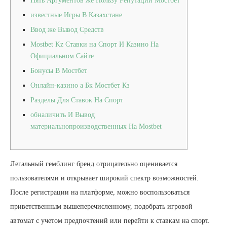
Пять Аргументов же Пользу Репутации Мостбет
известные Игры В Казахстане
Ввод же Вывод Средств
Mostbet Kz Ставки на Спорт И Казино На
Официальном Сайте
Бонусы В Мостбет
Онлайн-казино а Бк Мостбет Кз
Разделы Для Ставок На Спорт
обналичить И Вывод
материальнопроизводственных На Mostbet
Легальный гемблинг бренд отрицательно оценивается
пользователями и открывает широкий спектр возможностей.
После регистрации на платформе, можно воспользоваться
приветственным вышеперечисленному, подобрать игровой
автомат с учетом предпочтений или перейти к ставкам на спорт.