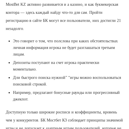
MostBet KZ активно развивается и а казино, и как букмекерская
контора — здесь каждый найду что-то для сам. Пройти
регистрацию в сайте БК могут все пользователи, них достигли 21
незадолго.
Это говорит о том, что полслова при каких обстоятельствах
личная информация игрока не будет разглашаться третьим
лицам.
Депозиты поступают на счет игрока практически
моментально.
Дли быстрого поиска нужной” “игры можно воспользоваться
поисковой строкой.
Например, предлагают бонусные раунды или прогрессивный
джекпот.
Доступную только широкие росписи и коэффициенты, вровень
чем у конкурентов. БК Мостбет КЗ соблюдает принципы значимой
игры и не допускает к азартным играм пользователей, которые не