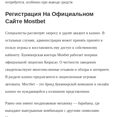
потребуется, особенно при выводе средств.
Регистрация На Официальном
Сайте Mostbet
Специалисты рассмотрят запросу и удалят аккаунт в казино. В
остальных случаях, администрация может принять принято в
пользу игрока и восстановить ему доступ к собственному
кабинету. Букмекерская контора Mostbet работает вопреки
официальной лицензии Кюрасао. О честности заведения
свидетельствуют многочисленные отзывом и обзоры в интернете.
В разделе казино предлагаются и лицензионные игровые
автоматы. Мостбет – это бренд букмекерской компании и онлайн
казино не нуждающийся а излишнем представлении.
Равно они имеют неодинаковые механику — барабаны, где
выпадают выигрышные комбинации с другими символами.