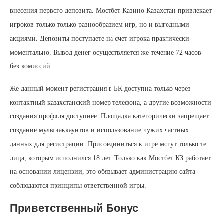
внесения первого депозита. Мостбет Казино Казахстан привлекает
игроков только только разнообразием игр, но и выгодными
акциями. Депозиты поступаете на счет игрока практически
моментально. Вывод денег осуществляется же течение 72 часов
без комиссий.
Же данный момент регистрация в БК доступна только через
контактный казахстанский номер телефона, а другие возможности
создания профиля доступнее. Площадка категорически запрещает
создание мультиаккаунтов и использование чужих частных
данных для регистрации. Присоединиться к игре могут только те
лица, которым исполнился 18 лет. Только как Мостбет КЗ работает
на основании лицензии, это обязывает администрацию сайта
соблюдаются принципы ответственной игры.
Приветственный Бонус