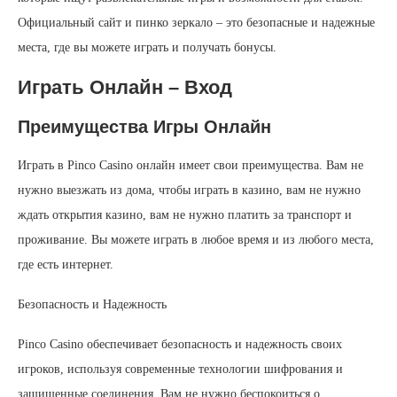
Официальный сайт и пинко зеркало – это безопасные и надежные
места, где вы можете играть и получать бонусы.
Играть Онлайн – Вход
Преимущества Игры Онлайн
Играть в Pinco Casino онлайн имеет свои преимущества. Вам не
нужно выезжать из дома, чтобы играть в казино, вам не нужно
ждать открытия казино, вам не нужно платить за транспорт и
проживание. Вы можете играть в любое время и из любого места,
где есть интернет.
Безопасность и Надежность
Pinco Casino обеспечивает безопасность и надежность своих
игроков, используя современные технологии шифрования и
защищенные соединения. Вам не нужно беспокоиться о