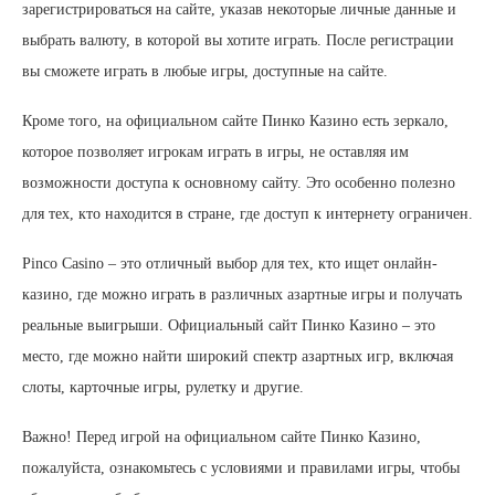
зарегистрироваться на сайте, указав некоторые личные данные и
выбрать валюту, в которой вы хотите играть. После регистрации
вы сможете играть в любые игры, доступные на сайте.
Кроме того, на официальном сайте Пинко Казино есть зеркало,
которое позволяет игрокам играть в игры, не оставляя им
возможности доступа к основному сайту. Это особенно полезно
для тех, кто находится в стране, где доступ к интернету ограничен.
Pinco Casino – это отличный выбор для тех, кто ищет онлайн-
казино, где можно играть в различных азартные игры и получать
реальные выигрыши. Официальный сайт Пинко Казино – это
место, где можно найти широкий спектр азартных игр, включая
слоты, карточные игры, рулетку и другие.
Важно! Перед игрой на официальном сайте Пинко Казино,
пожалуйста, ознакомьтесь с условиями и правилами игры, чтобы