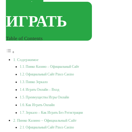
▶️
ИГРАТЬ
Table of Contents
Содержимое
Пинко Казино – Официальный Сайт
Официальный Сайт Pinco Casino
Пинко Зеркало
Играть Онлайн – Вход
Преимущества Игры Онлайн
Как Играть Онлайн
Зеркало – Как Играть Без Регистрации
Пинко Казино – Официальный Сайт
Официальный Сайт Pinco Casino