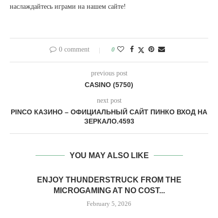
наслаждайтесь играми на нашем сайте!
0 comment
0
previous post
CASINO (5750)
next post
PINCO КАЗИНО – ОФИЦИАЛЬНЫЙ САЙТ ПИНКО ВХОД НА
ЗЕРКАЛО.4593
YOU MAY ALSO LIKE
ENJOY THUNDERSTRUCK FROM THE
MICROGAMING AT NO COST...
February 5, 2026