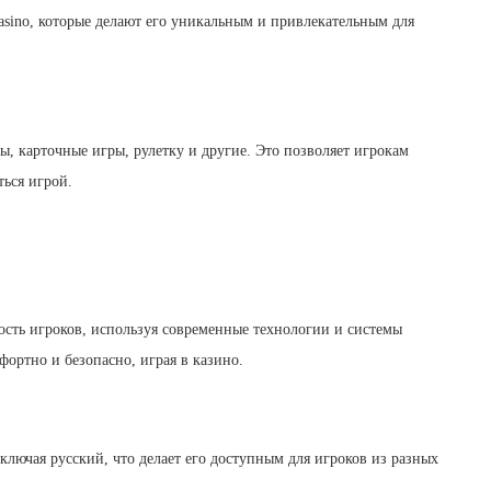
asino, которые делают его уникальным и привлекательным для
ы, карточные игры, рулетку и другие. Это позволяет игрокам
ться игрой.
ость игроков, используя современные технологии и системы
фортно и безопасно, играя в казино.
включая русский, что делает его доступным для игроков из разных