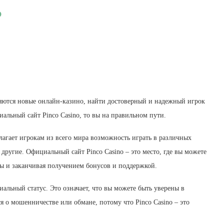
o
ляются новые онлайн-казино, найти достоверный и надежный игрок
альный сайт Pinco Casino, то вы на правильном пути.
лагает игрокам из всего мира возможность играть в различных
 другие. Официальный сайт Pinco Casino – это место, где вы можете
ры и заканчивая получением бонусов и поддержкой.
иальный статус. Это означает, что вы можете быть уверены в
я о мошенничестве или обмане, потому что Pinco Casino – это