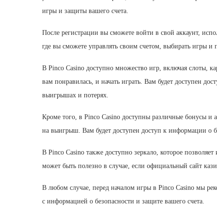
игры и защиты вашего счета.
После регистрации вы сможете войти в свой аккаунт, испо
где вы сможете управлять своим счетом, выбирать игры и 
В Pinco Casino доступно множество игр, включая слоты, ка
вам понравилась, и начать играть. Вам будет доступен до
выигрышах и потерях.
Кроме того, в Pinco Casino доступны различные бонусы и 
на выигрыш. Вам будет доступен доступ к информации о б
В Pinco Casino также доступно зеркало, которое позволяет
может быть полезно в случае, если официальный сайт кази
В любом случае, перед началом игры в Pinco Casino мы ре
с информацией о безопасности и защите вашего счета.