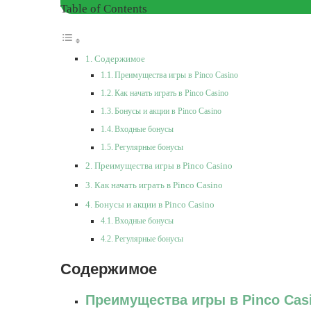
Table of Contents
Содержимое
Преимущества игры в Pinco Casino
Как начать играть в Pinco Casino
Бонусы и акции в Pinco Casino
Входные бонусы
Регулярные бонусы
Преимущества игры в Pinco Casino
Как начать играть в Pinco Casino
Бонусы и акции в Pinco Casino
Входные бонусы
Регулярные бонусы
Содержимое
Преимущества игры в Pinco Cas