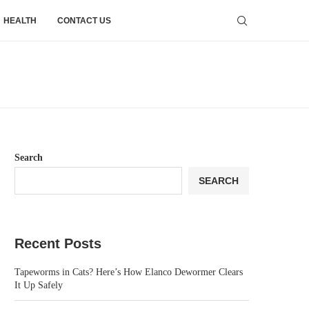
HEALTH
CONTACT US
Search
SEARCH
Recent Posts
Tapeworms in Cats? Here’s How Elanco Dewormer Clears
It Up Safely