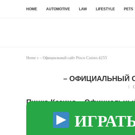
HOME
AUTOMOTIVE
LAW
LIFESTYLE
PETS
Home
»
– Официальный сайт Pinco Casino.4255
– ОФИЦИАЛЬНЫЙ СА
O
Пинко Казино – Официальный
ИГРАТ