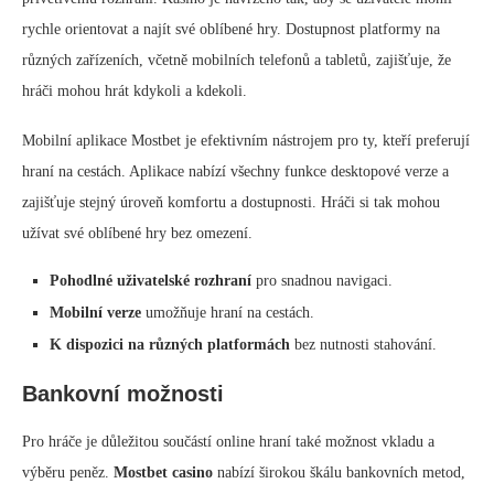
rychle orientovat a najít své oblíbené hry. Dostupnost platformy na
různých zařízeních, včetně mobilních telefonů a tabletů, zajišťuje, že
hráči mohou hrát kdykoli a kdekoli.
Mobilní aplikace Mostbet je efektivním nástrojem pro ty, kteří preferují
hraní na cestách. Aplikace nabízí všechny funkce desktopové verze a
zajišťuje stejný úroveň komfortu a dostupnosti. Hráči si tak mohou
užívat své oblíbené hry bez omezení.
Pohodlné uživatelské rozhraní
pro snadnou navigaci.
Mobilní verze
umožňuje hraní na cestách.
K dispozici na různých platformách
bez nutnosti stahování.
Bankovní možnosti
Pro hráče je důležitou součástí online hraní také možnost vkladu a
výběru peněz.
Mostbet casino
nabízí širokou škálu bankovních metod,