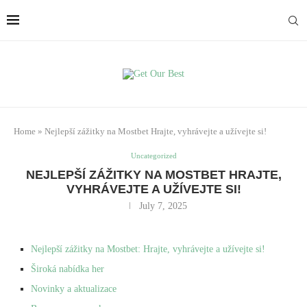
Home
»
Nejlepší zážitky na Mostbet Hrajte, vyhrávejte a užívejte si!
Uncategorized
NEJLEPŠÍ ZÁŽITKY NA MOSTBET HRAJTE,
VYHRÁVEJTE A UŽÍVEJTE SI!
July 7, 2025
Nejlepší zážitky na Mostbet: Hrajte, vyhrávejte a užívejte si!
Široká nabídka her
Novinky a aktualizace