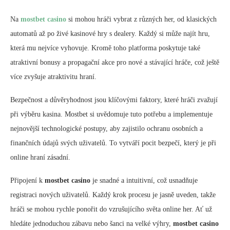
Na
mostbet casino
si mohou hráči vybrat z různých her, od klasických
automatů až po živé kasinové hry s dealery. Každý si může najít hru,
která mu nejvíce vyhovuje. Kromě toho platforma poskytuje také
atraktivní bonusy a propagační akce pro nové a stávající hráče, což ještě
více zvyšuje atraktivitu hraní.
Bezpečnost a důvěryhodnost jsou klíčovými faktory, které hráči zvažují
při výběru kasina. Mostbet si uvědomuje tuto potřebu a implementuje
nejnovější technologické postupy, aby zajistilo ochranu osobních a
finančních údajů svých uživatelů. To vytváří pocit bezpečí, který je při
online hraní zásadní.
Připojení k
mostbet casino
je snadné a intuitivní, což usnadňuje
registraci nových uživatelů. Každý krok procesu je jasně uveden, takže
hráči se mohou rychle ponořit do vzrušujícího světa online her. Ať už
hledáte jednoduchou zábavu nebo šanci na velké výhry,
mostbet casino