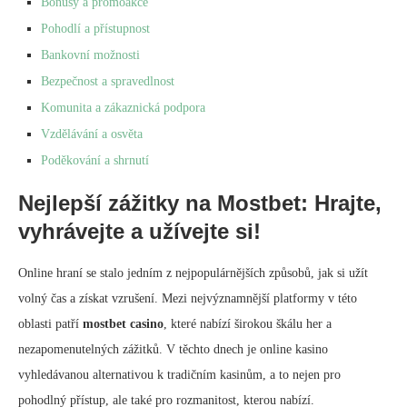
Bonusy a promoakce
Pohodlí a přístupnost
Bankovní možnosti
Bezpečnost a spravedlnost
Komunita a zákaznická podpora
Vzdělávání a osvěta
Poděkování a shrnutí
Nejlepší zážitky na Mostbet: Hrajte,
vyhrávejte a užívejte si!
Online hraní se stalo jedním z nejpopulárnějších způsobů, jak si užít
volný čas a získat vzrušení. Mezi nejvýznamnější platformy v této
oblasti patří
mostbet casino
, které nabízí širokou škálu her a
nezapomenutelných zážitků. V těchto dnech je online kasino
vyhledávanou alternativou k tradičním kasinům, a to nejen pro
pohodlný přístup, ale také pro rozmanitost, kterou nabízí.