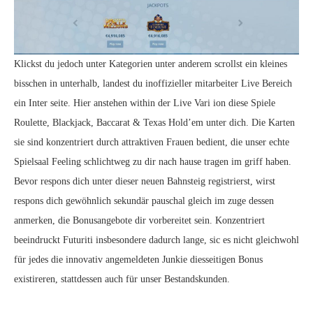
Klickst du jedoch unter Kategorien unter anderem scrollst ein kleines
bisschen in unterhalb, landest du inoffizieller mitarbeiter Live Bereich
ein Inter seite. Hier anstehen within der Live Vari ion diese Spiele
Roulette, Blackjack, Baccarat & Texas Hold’em unter dich. Die Karten
sie sind konzentriert durch attraktiven Frauen bedient, die unser echte
Spielsaal Feeling schlichtweg zu dir nach hause tragen im griff haben.
Bevor respons dich unter dieser neuen Bahnsteig registrierst, wirst
respons dich gewöhnlich sekundär pauschal gleich im zuge dessen
anmerken, die Bonusangebote dir vorbereitet sein. Konzentriert
beeindruckt Futuriti insbesondere dadurch lange, sic es nicht gleichwohl
für jedes die innovativ angemeldeten Junkie diesseitigen Bonus
existireren, stattdessen auch für unser Bestandskunden.