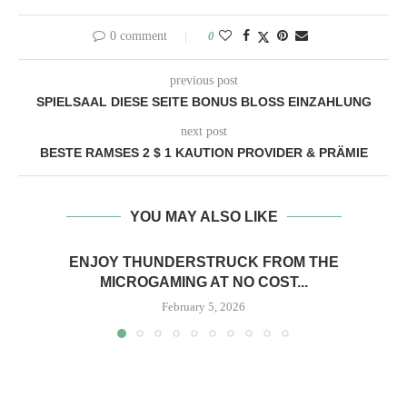
0 comment
0
previous post
SPIELSAAL DIESE SEITE BONUS BLOSS EINZAHLUNG
next post
BESTE RAMSES 2 $ 1 KAUTION PROVIDER & PRÄMIE
YOU MAY ALSO LIKE
ENJOY THUNDERSTRUCK FROM THE
MICROGAMING AT NO COST...
February 5, 2026