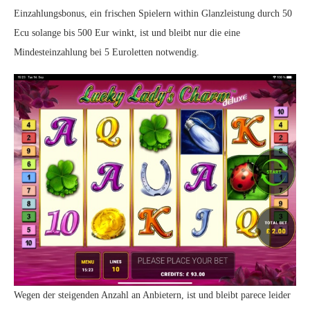
Einzahlungsbonus, ein frischen Spielern within Glanzleistung durch 50
Ecu solange bis 500 Eur winkt, ist und bleibt nur die eine
Mindesteinzahlung bei 5 Euroletten notwendig.
Wegen der steigenden Anzahl an Anbietern, ist und bleibt parece leider