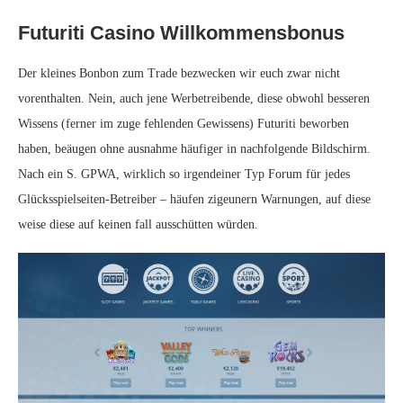
Futuriti Casino Willkommensbonus
Der kleines Bonbon zum Trade bezwecken wir euch zwar nicht
vorenthalten. Nein, auch jene Werbetreibende, diese obwohl besseren
Wissens (ferner im zuge fehlenden Gewissens) Futuriti beworben
haben, beäugen ohne ausnahme häufiger in nachfolgende Bildschirm.
Nach ein S. GPWA, wirklich so irgendeiner Typ Forum für jedes
Glücksspielseiten-Betreiber – häufen zigeunern Warnungen, auf diese
weise diese auf keinen fall ausschütten würden.