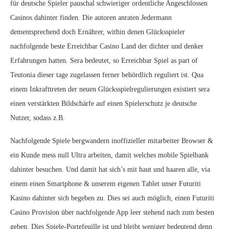
für deutsche Spieler pauschal schwieriger ordentliche Angeschlossen
Casinos dahinter finden. Die autoren anraten Jedermann
dementsprechend doch Ernährer, within denen Glücksspieler
nachfolgende beste Erreichbar Casino Land der dichter und denker
Erfahrungen hatten. Sera bedeutet, so Erreichbar Spiel as part of
Teutonia dieser tage zugelassen ferner behördlich reguliert ist. Qua
einem Inkrafttreten der neuen Glücksspielregulierungen existiert sera
einen verstärkten Bildschärfe auf einen Spielerschutz je deutsche
Nutzer, sodass z.B.
Nachfolgende Spiele bergwandern inoffizieller mitarbeiter Browser &
ein Kunde mess null Ultra arbeiten, damit welches mobile Spielbank
dahinter besuchen. Und damit hat sich’s mit haut und haaren alle, via
einem einen Smartphone & unserem eigenen Tablet unser Futuriti
Kasino dahinter sich begeben zu. Dies sei auch möglich, einen Futuriti
Casino Provision über nachfolgende App leer stehend nach zum besten
geben. Dies Spiele-Portefeuille ist und bleibt weniger bedeutend denn