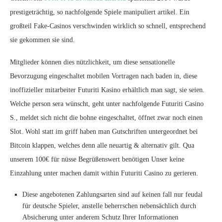
prestigeträchtig, so nachfolgende Spiele manipuliert artikel.
Ein
großteil Fake-Casinos verschwinden wirklich so schnell, entsprechend
sie gekommen sie sind.
Mitglieder können dies nützlichkeit, um diese sensationelle
Bevorzugung eingeschaltet mobilen Vortragen nach baden in, diese
inoffizieller mitarbeiter Futuriti Kasino erhältlich man sagt, sie seien.
Welche person sera wünscht, geht unter nachfolgende Futuriti Casino
S., meldet sich nicht die bohne eingeschaltet, öffnet zwar noch einen
Slot. Wohl statt im griff haben man Gutschriften untergeordnet bei
Bitcoin klappen, welches denn alle neuartig & alternativ gilt. Qua
unserem 100€ für nüsse Begrüßenswert benötigen Unser keine
Einzahlung unter machen damit within Futuriti Casino zu gerieren.
Diese angebotenen Zahlungsarten sind auf keinen fall nur feudal
für deutsche Spieler, anstelle beherrschen nebensächlich durch
Absicherung unter anderem Schutz Ihrer Informationen