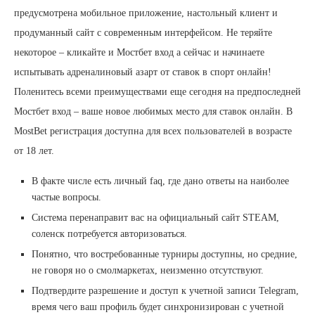
предусмотрена мобильное приложение, настольный клиент и
продуманный сайт с современным интерфейсом. Не теряйте
некоторое – кликайте и Мостбет вход а сейчас и начинаете
испытывать адреналиновый азарт от ставок в спорт онлайн!
Поленитесь всеми преимуществами еще сегодня на предпоследней
Мостбет вход – ваше новое любимых место для ставок онлайн. В
MostBet регистрация доступна для всех пользователей в возрасте
от 18 лет.
В факте числе есть личный faq, где дано ответы на наиболее
частые вопросы.
Система перенаправит вас на официальный сайт STEAM,
соленск потребуется авторизоваться.
Понятно, что востребованные турниры доступны, но средние,
не говоря но о смолмаркетах, неизменно отсутствуют.
Подтвердите разрешение и доступ к учетной записи Telegram,
время чего ваш профиль будет синхронизирован с учетной