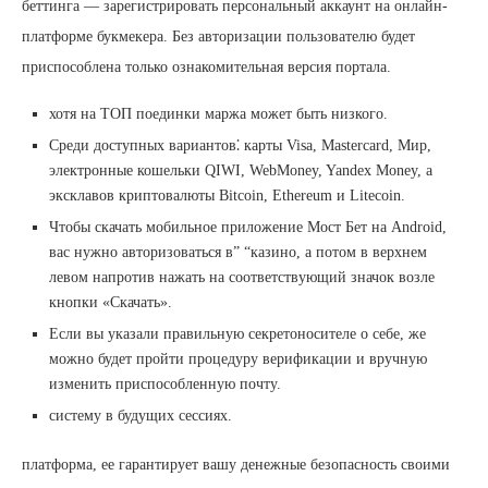
беттинга — зарегистрировать персональный аккаунт на онлайн-
платформе букмекера. Без авторизации пользователю будет
приспособлена только ознакомительная версия портала.
хотя на ТОП поединки маржа может быть низкого.
Среди доступных вариантов⁚ карты Visa, Mastercard, Мир,
электронные кошельки QIWI, WebMoney, Yandex Money, а
эксклавов криптовалюты Bitcoin, Ethereum и Litecoin.
Чтобы скачать мобильное приложение Мост Бет на Android,
вас нужно авторизоваться в” “казино, а потом в верхнем
левом напротив нажать на соответствующий значок возле
кнопки «Скачать».
Если вы указали правильную секретоносителе о себе, же
можно будет пройти процедуру верификации и вручную
изменить приспособленную почту.
систему в будущих сессиях.
платформа, ее гарантирует вашу денежные безопасность своими