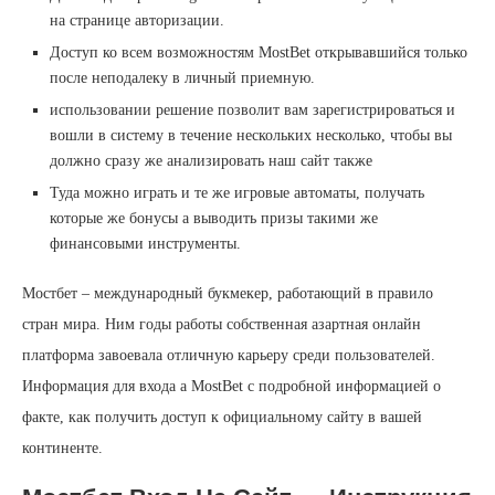
на странице авторизации.
Доступ ко всем возможностям MostBet открывавшийся только
после неподалеку в личный приемную.
использовании решение позволит вам зарегистрироваться и
вошли в систему в течение нескольких несколько, чтобы вы
должно сразу же анализировать наш сайт также
Туда можно играть и те же игровые автоматы, получать
которые же бонусы а выводить призы такими же
финансовыми инструменты.
Мостбет – международный букмекер, работающий в правило
стран мира. Ним годы работы собственная азартная онлайн
платформа завоевала отличную карьеру среди пользователей.
Информация для входа а MostBet с подробной информацией о
факте, как получить доступ к официальному сайту в вашей
континенте.