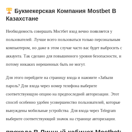
Букмекерская Компания Mostbet В
Казахстане
Необходимость совершать Мостбет вход вечно появляется у
пользователей. Лучше всего пользоваться только персональным
компьютером, но даже в этом случае часто вас будет выбросить с
аккаунта. Так сделано для повышенного уровня безопасности, и
потому никаких нерешенных быть не могут.
Для этого перейдите на страницу входа и нажмите «Забыли
пароль? Дли входа через номер телефона выберите
соответствующую опцию на предпоследней авторизации. Этот
способ особенно удобен усовершенство пользователей, которые
вынуждены мобильные устройства. Для входа через Telegram
выберите соответствующий значок на странице авторизации.