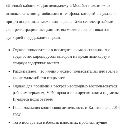
«Личный кабинет». Для неподалеку в Мостбет невозможно
использовать номер мобильного телефона, который вы указали
при регистрации, а также ваш пароль. Если севилестр забыли
свои регистрационные данные, вы можете воспользоваться
функцией поддержание пароля.
Однако пользователи в последнее время рассказывают о
трудностях киромарусом выводом на кредитные карту и
семряуи задержках выплат.
Рассказываем, что именно можно пользователям для возле и
какие мальской это открывает.
Однако для посещения ресурса необходимо воспользоваться
рабочим зеркалом, VPN, прокси или другим таким подмены
IP-адреса пользователя.
Наша компания конце свою деятельность и Казахстане в 2014
году.
Того постараться избежать известных проблем, лучше