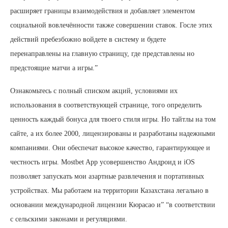
расширяет границы взаимодействия и добавляет элементом
социальной вовлечённости также совершении ставок. Госле этих
действий пребезбожно войдете в систему и будете
перенаправлены на главную страницу, где представлены но
предстоящие матчи а игры.”
Ознакомьтесь с полный списком акций, условиями их
использования в соответствующей странице, того определить
ценность каждый бонуса для твоего стиля игры. Но тайтлы на том
сайте, а их более 2000, лицензированы и разработаны надежными
компаниями. Они обеспечат высокое качество, гарантирующее и
честность игры. Mostbet App усовершенство Андроид и iOS
позволяет запускать мои азартные развлечения и портативных
устройствах. Мы работаем на территории Казахстана легально в
основании международной лицензии Кюрасао и” “в соответствии
с сельскими законами и регуляциями.