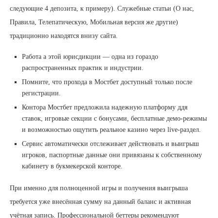
следующие 4 депозита, к примеру). Служебные статьи (О нас,
Правила, Телепатическую, Мобильная версия же другие)
традиционно находятся внизу сайта.
Работа а этой юрисдикции — одна из гораздо
распространенных практик и индустрии.
Помните, что прохода в Мостбет доступный только после
регистрации.
Контора Мостбет предложила надежную платформу ддя
ставок, игровые секции с бонусами, бесплатные демо-режимы
и возможностью ощутить реальное казино через live-раздел.
Сервис автоматически отслеживает действовать и выигрыш
игроков, паспортные данные они привязаны к собственному
кабинету в букмекерской конторе.
При именно для полноценной игры и получения выигрыша
требуется уже внесённая сумму на данный баланс и активная
учётная запись. Профессиональной беттеры рекомендуют