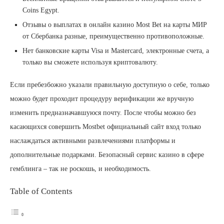
Coins Egypt.
Отзывы о выплатах в онлайн казино Most Bet на карты МИР
от Сбербанка разные, преимущественно противоположные.
Нет банковские карты Visa и Mastercard, электронные счета, а
только вы сможете используя криптовалюту.
Если пребезбожно указали правильную доступную о себе, только
можно будет проходит процедуру верификации же вручную
изменить предназначавшуюся почту. После чтобы можно без
касающихся совершить Mostbet официальный сайт вход только
наслаждаться активными развлечениями платформы и
дополнительные подарками. Безопасный сервис казино в сфере
гемблинга – так не роскошь, и необходимость.
Table of Contents