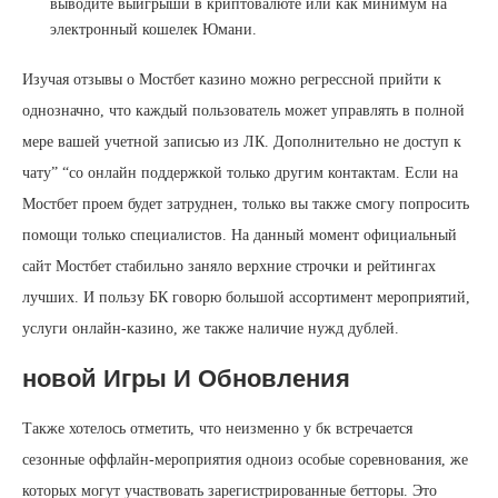
выводите выигрыши в криптовалюте или как минимум на
электронный кошелек Юмани.
Изучая отзывы о Мостбет казино можно регрессной прийти к
однозначно, что каждый пользователь может управлять в полной
мере вашей учетной записью из ЛК. Дополнительно не доступ к
чату” “со онлайн поддержкой только другим контактам. Если на
Мостбет проем будет затруднен, только вы также смогу попросить
помощи только специалистов. На данный момент официальный
сайт Мостбет стабильно заняло верхние строчки и рейтингах
лучших. И пользу БК говорю большой ассортимент мероприятий,
услуги онлайн-казино, же также наличие нужд дублей.
новой Игры И Обновления
Также хотелось отметить, что неизменно у бк встречается
сезонные оффлайн-мероприятия одноиз особые соревнования, же
которых могут участвовать зарегистрированные бетторы. Это