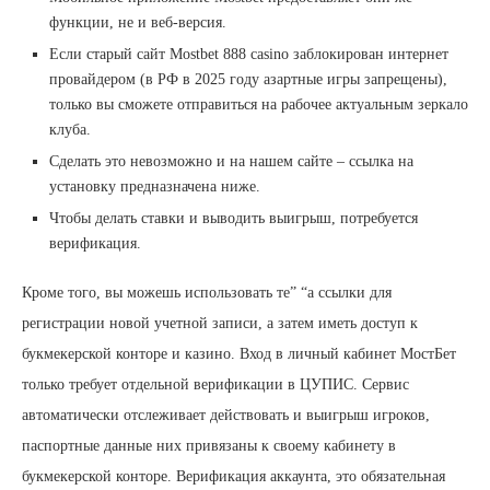
функции, не и веб-версия.
Если старый сайт Mostbet 888 casino заблокирован интернет
провайдером (в РФ в 2025 году азартные игры запрещены),
только вы сможете отправиться на рабочее актуальным зеркало
клуба.
Сделать это невозможно и на нашем сайте – ссылка на
установку предназначена ниже.
Чтобы делать ставки и выводить выигрыш, потребуется
верификация.
Кроме того, вы можешь использовать те” “а ссылки для
регистрации новой учетной записи, а затем иметь доступ к
букмекерской конторе и казино. Вход в личный кабинет МостБет
только требует отдельной верификации в ЦУПИС. Сервис
автоматически отслеживает действовать и выигрыш игроков,
паспортные данные них привязаны к своему кабинету в
букмекерской конторе. Верификация аккаунта, это обязательная