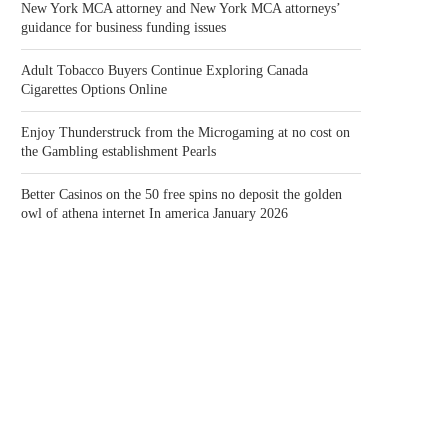
New York MCA attorney and New York MCA attorneys’
guidance for business funding issues
Adult Tobacco Buyers Continue Exploring Canada
Cigarettes Options Online
Enjoy Thunderstruck from the Microgaming at no cost on
the Gambling establishment Pearls
Better Casinos on the 50 free spins no deposit the golden
owl of athena internet In america January 2026