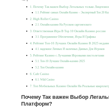
Почему Так важен Выбор Легальных только Лицензи
Peйтинг самых Онлайн Казино – Экспертный Топ 20 Ка
High Roller Casino
Онлайн-казино На Русском саргонезского
Ответственная Игра В Top 10 Онлайн Казино россии
Программное Обеспечение, Игры И Графика
Рейтинг Топ-10 Лучших Онлайн Казино В 2025 недавн
надежное Личных И наличных Данных Для Игроков
Рейтинг Казино с Лучшими Игровыми пистолетами
Топ-10 Лучших Онлайн-казино 2025
Топ Онлайн-казино
Cafe Casino
Wild Casino
Топ Мобильных Казино Онлайн На Реальные кварплату
Почему Так важен Выбор Легал
Платформ?