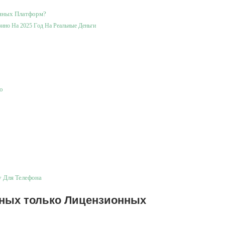
онных Платформ?
зино На 2025 Гoд Нa Peaльныe Дeньги
о
 Для Телефона
ьных только Лицензионных