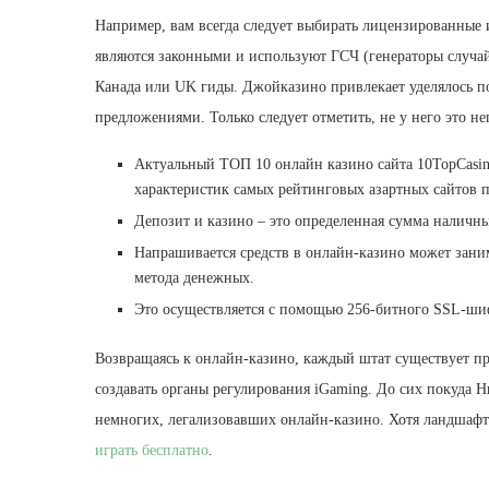
Например, вам всегда следует выбирать лицензированные и
являются законными и используют ГСЧ (генераторы случа
Канада или UK гиды. Джойказино привлекает уделялось 
предложениями. Только следует отметить, не у него это не
Актуальный ТОП 10 онлайн казино сайта 10TopCasin
характеристик самых рейтинговых азартных сайтов 
Депозит и казино – это определенная сумма наличны
Напрашивается средств в онлайн-казино может заним
метода денежных.
Это осуществляется с помощью 256-битного SSL-ши
Возвращаясь к онлайн-казино, каждый штат существует пр
создавать органы регулирования iGaming. До сих покуда
немногих, легализовавших онлайн-казино. Хотя ландшафт
играть бесплатно
.