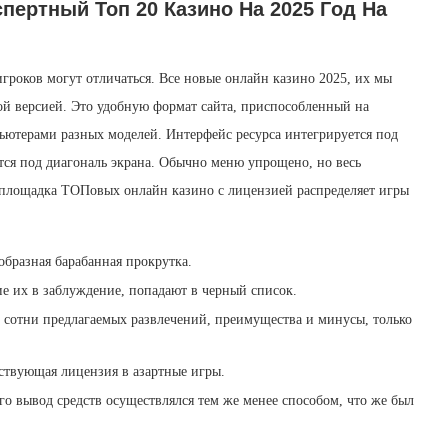
пертный Топ 20 Казино На 2025 Гoд Нa
оков могут отличаться. Все новые онлайн казино 2025, их мы
ой версией. Это удобную формат сайта, приспособленный на
ютерами разных моделей. Интерфейс ресурса интегрируется под
тся под диагональ экрана. Обычно меню упрощено, но весь
 площадка ТОПовых онлайн казино с лицензией распределяет игры
бразная барабанная прокрутка.
 их в заблуждение, попадают в черный список.
 сотни предлагаемых развлечений, преимущества и минусы, только
ствующая лицензия в азартные игры.
ого вывод средств осуществлялся тем же менее способом, что же был