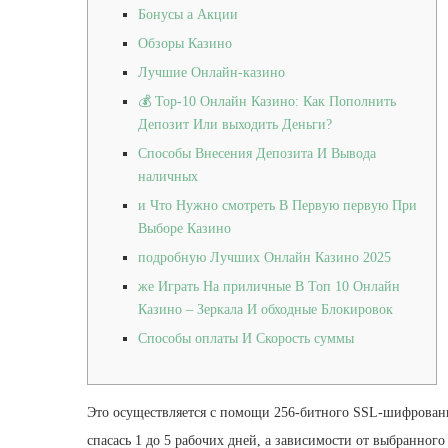
Бонусы а Акции
Обзоры Казино
Лучшие Онлайн-казино
💰 Top-10 Онлайн Казино: Как Пополнить
Депозит Или выходить Деньги?
Способы Внесения Депозита И Вывода
наличных
и Что Нужно смотреть В Первую первую При
Выборе Казино
подробную Лучших Онлайн Казино 2025
же Играть На приличные В Топ 10 Онлайн
Казино – Зеркала И обходные Блокировок
Способы оплаты И Скорость суммы
Это осуществляется с помощи 256-битного SSL-шифрован
спасась 1 до 5 рабочих дней, а зависимости от выбранног