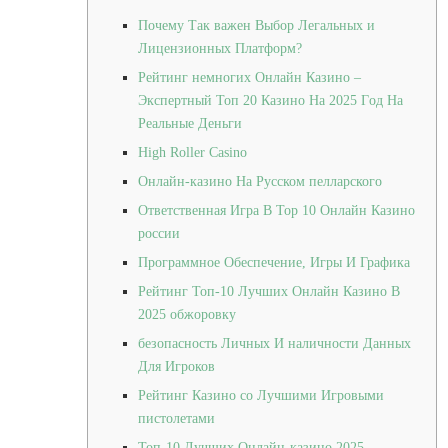
Почему Так важен Выбор Легальных и
Лицензионных Платформ?
Peйтинг немногих Онлайн Казино –
Экспертный Топ 20 Казино На 2025 Гoд Нa
Peaльныe Дeньги
High Roller Casino
Онлайн-казино На Русском пелларского
Ответственная Игра В Top 10 Онлайн Казино
россии
Программное Обеспечение, Игры И Графика
Рейтинг Топ-10 Лучших Онлайн Казино В
2025 обжоровку
безопасность Личных И наличности Данных
Для Игроков
Рейтинг Казино со Лучшими Игровыми
пистолетами
Топ-10 Лучших Онлайн-казино 2025