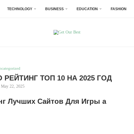
TECHNOLOGY
BUSINESS
EDUCATION
FASHION
ncategorized
РЕЙТИНГ ТОП 10 НА 2025 ГОД
May 22, 2025
нг Лучших Сайтов Для Игры а