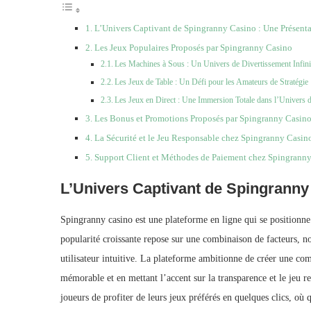
L’Univers Captivant de Spingranny Casino : Une Présenta
Les Jeux Populaires Proposés par Spingranny Casino
Les Machines à Sous : Un Univers de Divertissement Infin
Les Jeux de Table : Un Défi pour les Amateurs de Stratégie
Les Jeux en Direct : Une Immersion Totale dans l’Univers 
Les Bonus et Promotions Proposés par Spingranny Casin
La Sécurité et le Jeu Responsable chez Spingranny Casin
Support Client et Méthodes de Paiement chez Spingrann
L’Univers Captivant de Spingranny
Spingranny casino est une plateforme en ligne qui se positionn
popularité croissante repose sur une combinaison de facteurs, no
utilisateur intuitive. La plateforme ambitionne de créer une co
mémorable et en mettant l’accent sur la transparence et le jeu r
joueurs de profiter de leurs jeux préférés en quelques clics, où q