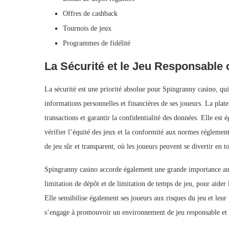
Offres de cashback
Tournois de jeux
Programmes de fidélité
La Sécurité et le Jeu Responsable
La sécurité est une priorité absolue pour Spingranny casino, qu
informations personnelles et financières de ses joueurs. La plate
transactions et garantir la confidentialité des données. Elle es
vérifier l’équité des jeux et la conformité aux normes réglemen
de jeu sûr et transparent, où les joueurs peuvent se divertir en to
Spingranny casino accorde également une grande importance au 
limitation de dépôt et de limitation de temps de jeu, pour aider l
Elle sensibilise également ses joueurs aux risques du jeu et leu
s’engage à promouvoir un environnement de jeu responsable et à 