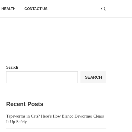
HEALTH
CONTACT US
Search
SEARCH
Recent Posts
Tapeworms in Cats? Here’s How Elanco Dewormer Clears
It Up Safely