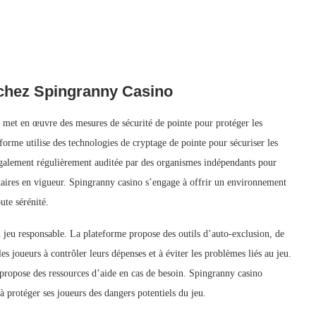
 chez Spingranny Casino
i met en œuvre des mesures de sécurité de pointe pour protéger les
forme utilise des technologies de cryptage de pointe pour sécuriser les
t également régulièrement auditée par des organismes indépendants pour
taires en vigueur. Spingranny casino s’engage à offrir un environnement
ute sérénité.
jeu responsable. La plateforme propose des outils d’auto-exclusion, de
es joueurs à contrôler leurs dépenses et à éviter les problèmes liés au jeu.
r propose des ressources d’aide en cas de besoin. Spingranny casino
protéger ses joueurs des dangers potentiels du jeu.