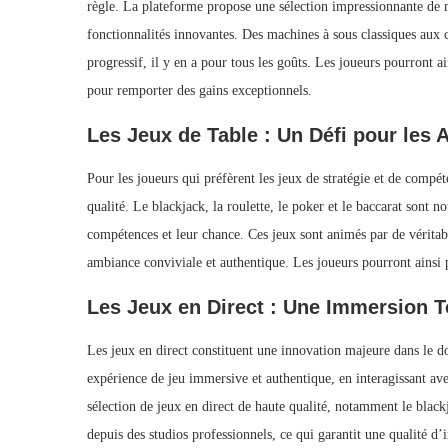
règle. La plateforme propose une sélection impressionnante de m
fonctionnalités innovantes. Des machines à sous classiques aux c
progressif, il y en a pour tous les goûts. Les joueurs pourront ai
pour remporter des gains exceptionnels.
Les Jeux de Table : Un Défi pour les 
Pour les joueurs qui préfèrent les jeux de stratégie et de compé
qualité. Le blackjack, la roulette, le poker et le baccarat sont n
compétences et leur chance. Ces jeux sont animés par de véritabl
ambiance conviviale et authentique. Les joueurs pourront ainsi 
Les Jeux en Direct : Une Immersion T
Les jeux en direct constituent une innovation majeure dans le d
expérience de jeu immersive et authentique, en interagissant av
sélection de jeux en direct de haute qualité, notamment le blackja
depuis des studios professionnels, ce qui garantit une qualité d