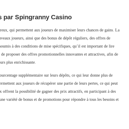
s par Spingranny Casino
reux, qui permettent aux joueurs de maximiser leurs chances de gains. La
veaux joueurs, ainsi que des bonus de dépôt réguliers, des offres de
oumis à des conditions de mise spécifiques, qu’il est important de lire
 de proposer des offres promotionnelles innovantes et attractives, afin de
ours plus enrichissante.
ourcentage supplémentaire sur leurs dépôts, ce qui leur donne plus de
ermettent aux joueurs de récupérer une partie de leurs pertes, ce qui peut
 offrent la possibilité de gagner des prix attractifs, en participant à des
ne variété de bonus et de promotions pour répondre à tous les besoins et