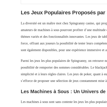
Les Jeux Populaires Proposés par
La diversité est un maître mot chez Spingranny casino, qui propo
amateurs de machines à sous pourront profiter d’une multitude de 
thèmes variés et des fonctionnalités innovantes. Les jeux de table
force, offrant aux joueurs la possibilité de tester leurs compéte
sont également disponibles, pour une expérience immersive et a
Parmi les jeux les plus populaires de Spingranny, on retrouve n
possibilité de remporter des sommes considérables. Le blackjack 
simplicité et à leurs règles claires. Les jeux de poker, quant à e
s’efforce de proposer une sélection de jeux constamment mise à 
Les Machines à Sous : Un Univers de 
Les machines à sous sont sans conteste les jeux les plus populair