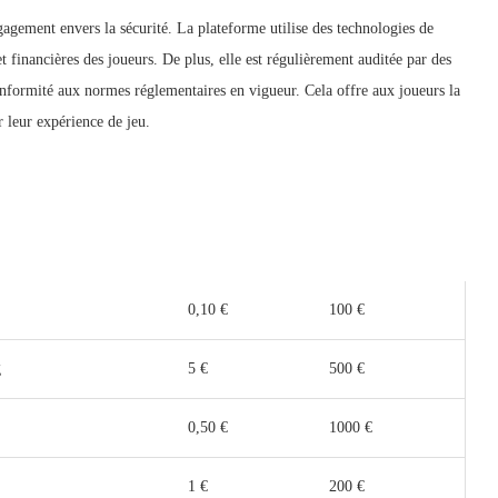
gagement envers la sécurité. La plateforme utilise des technologies de
t financières des joueurs. De plus, elle est régulièrement auditée par des
onformité aux normes réglementaires en vigueur. Cela offre aux joueurs la
r leur expérience de jeu.
0,10 €
100 €
g
5 €
500 €
0,50 €
1000 €
1 €
200 €