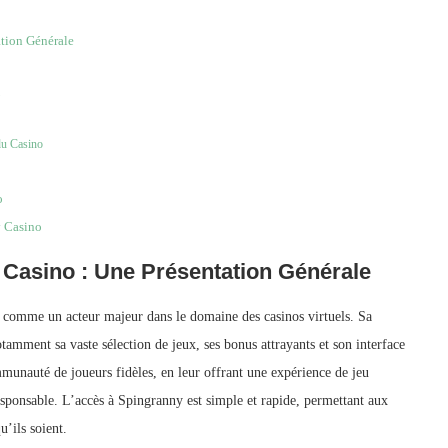
tion Générale
i
du Casino
o
o
y Casino
 Casino : Une Présentation Générale
e comme un acteur majeur dans le domaine des casinos virtuels. Sa
tamment sa vaste sélection de jeux, ses bonus attrayants et son interface
mmunauté de joueurs fidèles, en leur offrant une expérience de jeu
esponsable. L’accès à Spingranny est simple et rapide, permettant aux
u’ils soient.