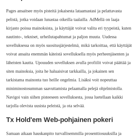
Pages ansaitsee myös pisteitä jokaisesta lataamastasi ja pelattavasta
pelistä, jotka voidaan lunastaa oikeilla taalailla. AdMellä on laaja
kirjasto poissa mainoksista, ja käyttäjät voivat valita eri tyypeistä, kuten
nautinto-, tekniset, urheilutapahtumat ja paljon muuta. Uudessa
sovelluksessa on myös suositusjärjestelmä, mikä tarkoittaa, että käyttäjät
voivat ansaita enemmän käteistä sovelluksella myös perheenjäsenten ja
läheisten kautta. Upouuden sovelluksen avulla profiilit voivat päättää ja
siten mainoksia, joita he haluaisivat tarkkailla, ja jokainen sen
tarkistama mainonta tuo heille ongelmia. Lisäksi voit nopeuttaa
miniminostosumman saavuttamista pelaamalla pelejä ohjelmistolla.
Navigoi vain siihen pisteeseen sovelluksesta, jossa luetellaan kaikki
tarjolla olevista uusista peleistä, ja ota selvää.
Tx Hold'em Web-pohjainen pokeri
Samaan aikaan hauskanpito turvallisemmilla prosenttiosuuksilla ja