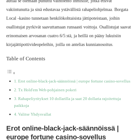
auttaa se olemaan puhuttu vaihtoehto ihmisille, jotka etsivät
vakiintunutta ja sinä edustavaa ystävällistä rahapeliohjelmaa. Borgata
Local -kasino tunnetaan henkilökohtaisista jättipoteistaan, joihin
osallistujat pyrkivät saavuttamaan runsaasti voittoja. Osallistujat saavat
erinomaisen arvosanan cuatro.6/5:stä, ja heillä on pääsy lukuisiin
kirjajättipottivideopeleihin, joilla on antelias kunnianosoitus.
Table of Contents
Erot online-black-jack-säännöissä | europe fortune casino-sovellus
Tx Hold'em Web-pohjainen pokeri
Rahapeliyritykset 10 dollarilla ja saat 20 dollaria rajoitettuja
paikkoja
Valitse Yhdysvallat
Erot online-black-jack-säännöissä |
europe fortune casino-sovellus