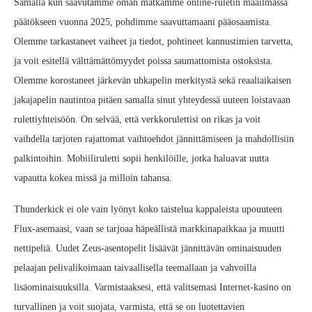
Samalla kun saavutamme oman matkamme online-ruletin maailmassa
päätökseen vuonna 2025, pohdimme saavuttamaani pääosaamista.
Olemme tarkastaneet vaiheet ja tiedot, pohtineet kannustimien tarvetta,
ja voit esitellä välttämättömyydet poissa saumattomista ostoksista.
Olemme korostaneet järkevän uhkapelin merkitystä sekä reaaliaikaisen
jakajapelin nautintoa pitäen samalla sinut yhteydessä uuteen loistavaan
rulettiyhteisöön. On selvää, että verkkorulettisi on rikas ja voit
vaihdella tarjoten rajattomat vaihtoehdot jännittämiseen ja mahdollisiin
palkintoihin. Mobiiliruletti sopii henkilöille, jotka haluavat uutta
vapautta kokea missä ja milloin tahansa.
Thunderkick ei ole vain lyönyt koko taistelua kappaleista upouuteen
Flux-asemaasi, vaan se tarjoaa häpeällistä markkinapaikkaa ja muutti
nettipeliä. Uudet Zeus-asentopelit lisäävät jännittävän ominaisuuden
pelaajan pelivalikoimaan taivaallisella teemallaan ja vahvoilla
lisäominaisuuksilla. Varmistaaksesi, että valitsemasi Internet-kasino on
turvallinen ja voit suojata, varmista, että se on luotettavien