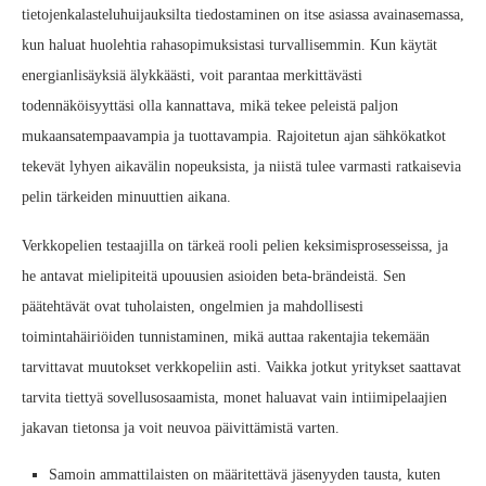
tietojenkalasteluhuijauksilta tiedostaminen on itse asiassa avainasemassa,
kun haluat huolehtia rahasopimuksistasi turvallisemmin. Kun käytät
energianlisäyksiä älykkäästi, voit parantaa merkittävästi
todennäköisyyttäsi olla kannattava, mikä tekee peleistä paljon
mukaansatempaavampia ja tuottavampia. Rajoitetun ajan sähkökatkot
tekevät lyhyen aikavälin nopeuksista, ja niistä tulee varmasti ratkaisevia
pelin tärkeiden minuuttien aikana.
Verkkopelien testaajilla on tärkeä rooli pelien keksimisprosesseissa, ja
he antavat mielipiteitä upouusien asioiden beta-brändeistä. Sen
päätehtävät ovat tuholaisten, ongelmien ja mahdollisesti
toimintahäiriöiden tunnistaminen, mikä auttaa rakentajia tekemään
tarvittavat muutokset verkkopeliin asti. Vaikka jotkut yritykset saattavat
tarvita tiettyä sovellusosaamista, monet haluavat vain intiimipelaajien
jakavan tietonsa ja voit neuvoa päivittämistä varten.
Samoin ammattilaisten on määritettävä jäsenyyden tausta, kuten