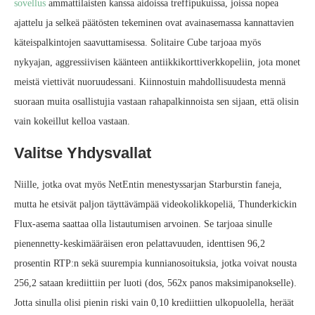
sovellus
ammattilaisten kanssa aidoissa treffipukuissa, joissa nopea
ajattelu ja selkeä päätösten tekeminen ovat avainasemassa kannattavien
käteispalkintojen saavuttamisessa. Solitaire Cube tarjoaa myös
nykyajan, aggressiivisen käänteen antiikkikorttiverkkopeliin, jota monet
meistä viettivät nuoruudessani. Kiinnostuin mahdollisuudesta mennä
suoraan muita osallistujia vastaan ​​rahapalkinnoista sen sijaan, että olisin
vain kokeillut kelloa vastaan.
Valitse Yhdysvallat
Niille, jotka ovat myös NetEntin menestyssarjan Starburstin faneja,
mutta he etsivät paljon täyttävämpää videokolikkopeliä, Thunderkickin
Flux-asema saattaa olla listautumisen arvoinen. Se tarjoaa sinulle
pienennetty-keskimääräisen eron pelattavuuden, identtisen 96,2
prosentin RTP:n sekä suurempia kunnianosoituksia, jotka voivat nousta
256,2 sataan krediittiin per luoti (dos, 562x panos maksimipanokselle).
Jotta sinulla olisi pienin riski vain 0,10 krediittien ulkopuolella, heräät