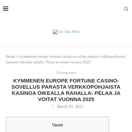
Home
»
kymmenen europe fortune casino-sovellus parasta verkkopohjaista
kasinoa oikealla rahalla: Pelaa ja voitat vuonna 2025
Uncategorized
KYMMENEN EUROPE FORTUNE CASINO-
SOVELLUS PARASTA VERKKOPOHJAISTA
KASINOA OIKEALLA RAHALLA: PELAA JA
VOITAT VUONNA 2025
March 29, 2025
Viestit