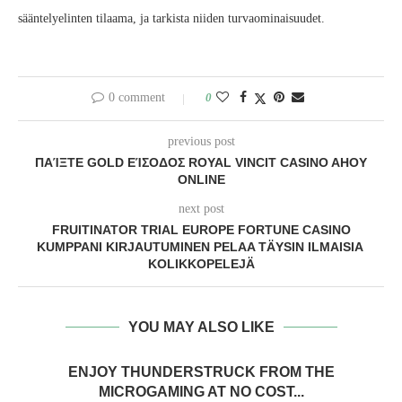
sääntelyelinten tilaama, ja tarkista niiden turvaominaisuudet.
0 comment
0
previous post
ΠΑΊΞΤΕ GOLD ΕΊΣΟΔΟΣ ROYAL VINCIT CASINO AHOY
ONLINE
next post
FRUITINATOR TRIAL EUROPE FORTUNE CASINO
KUMPPANI KIRJAUTUMINEN PELAA TÄYSIN ILMAISIA ​​
KOLIKKOPELEJÄ
YOU MAY ALSO LIKE
ENJOY THUNDERSTRUCK FROM THE
MICROGAMING AT NO COST...