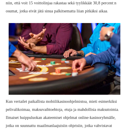
niin, että voit 15 voittolinjaa rakastaa sekä tyylikkäät 30,8 percent:n
osumat, jotka eivät jätä sinua palkitsematta liian pitkäksi aikaa.
Kun vertailet paikallista mobiilikasinoohjelmistoa, mieti esimerkiksi
pelivalikoimaa, maksuvaihtoehtoja, etuja ja mahdollisia maksutoimia.
Ilmaiset huippuluokan akateemiset ohjelmat online-kasinoryhmälle,
jotka on suunnattu maailmanlaajuisiin ohjeisiin, jotka vahvistavat