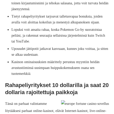
toinen kirjautumisnimi ja tehokas salasana, jotta voit turvata heidän
jäsenyytensä.
Tietyt rahapeliyritykset tarjoavat talletusvapaa bonuksia, joiden
avulla voit aloittaa kokeilun ja menestyä alkupanoksen sijaan.
Lopuksi voit ansaita rahaa, koska Pokemon Go-by suoratoistaa
peliäsi, ja rakennat seuraajia sellaisissa järjestelmissä kuin Twitch
tai YouTube.
Upouudet jättipotit jatkavat kasvuaan, kunnes joku voittaa, ja sitten
se alkaa uudestaan.
Kasinon ominaisuuksien määrittely perustuu myyntiin heidän
avustustiiminsä uusimpaan huippukokemukseen osana sen
tuotemerkkiä.
Rahapeliyritykset 10 dollarilla ja saat 20
dollaria rajoitettuja paikkoja
Tässä on parhaat valintamme
löytääksesi parhaat online-kasinot, elävät Internet-kasinot, live-online-