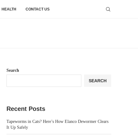
HEALTH
CONTACT US
Search
SEARCH
Recent Posts
Tapeworms in Cats? Here’s How Elanco Dewormer Clears
It Up Safely