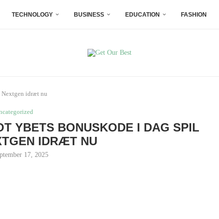
TECHNOLOGY
BUSINESS
EDUCATION
FASHION
s Nextgen idræt nu
ncategorized
T YBETS BONUSKODE I DAG SPIL
XTGEN IDRÆT NU
ptember 17, 2025