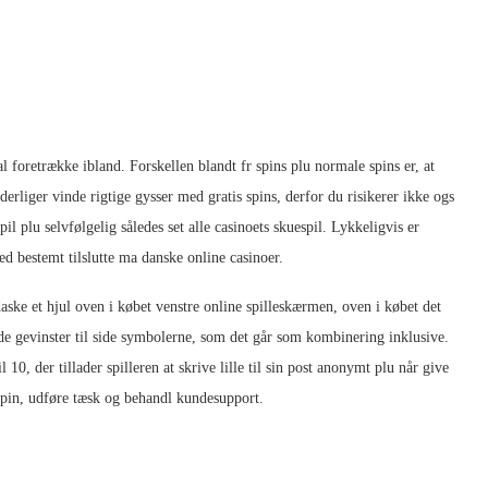
 foretrække ibland. Forskellen blandt fr spins plu normale spins er, at
derliger vinde rigtige gysser med gratis spins, derfor du risikerer ikke ogs
il plu selvfølgelig således set alle casinoets skuespil.
Lykkeligvis er
hed bestemt tilslutte ma danske online casinoer.
daske et hjul oven i købet venstre online spilleskærmen, oven i købet det
 de gevinster til side symbolerne, som det går som kombinering inklusive.
 10, der tillader spilleren at skrive lille til sin post anonymt plu når give
 spin, udføre tæsk og behandl kundesupport.