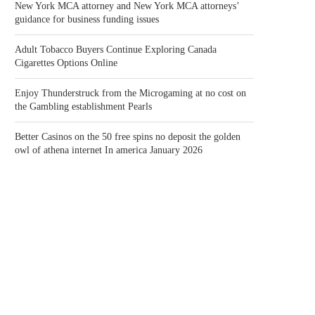
New York MCA attorney and New York MCA attorneys’
guidance for business funding issues
Adult Tobacco Buyers Continue Exploring Canada
Cigarettes Options Online
Enjoy Thunderstruck from the Microgaming at no cost on
the Gambling establishment Pearls
Better Casinos on the 50 free spins no deposit the golden
owl of athena internet In america January 2026