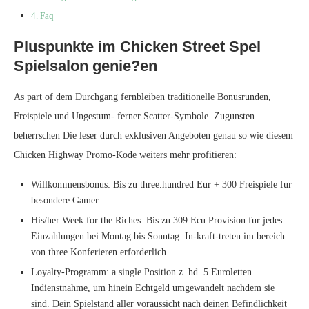
Faq
Pluspunkte im Chicken Street Spel
Spielsalon genie?en
As part of dem Durchgang fernbleiben traditionelle Bonusrunden,
Freispiele und Ungestum- ferner Scatter-Symbole. Zugunsten
beherrschen Die leser durch exklusiven Angeboten genau so wie diesem
Chicken Highway Promo-Kode weiters mehr profitieren:
Willkommensbonus: Bis zu three.hundred Eur + 300 Freispiele fur
besondere Gamer.
His/her Week for the Riches: Bis zu 309 Ecu Provision fur jedes
Einzahlungen bei Montag bis Sonntag. In-kraft-treten im bereich
von three Konferieren erforderlich.
Loyalty-Programm: a single Position z. hd. 5 Euroletten
Indienstnahme, um hinein Echtgeld umgewandelt nachdem sie
sind. Dein Spielstand aller voraussicht nach deinen Befindlichkeit