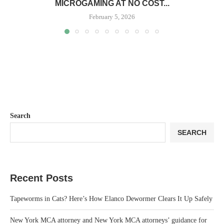
MICROGAMING AT NO COST...
February 5, 2026
Search
SEARCH
Recent Posts
Tapeworms in Cats? Here’s How Elanco Dewormer Clears It Up Safely
New York MCA attorney and New York MCA attorneys’ guidance for