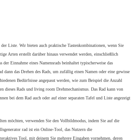
n der Liste. Wir bieten auch praktische Tastenkombinationen, wenn Sie
e Arten erstellt darüber hinaus verwendet werden, einschließlich
s der Einnahme eines Namensrads beinhaltet typischerweise das
nd dann das Drehen des Rads, um zufällig einen Namen oder eine gewisse
iedenen Bedürfnisse angepasst werden, wie zum Beispiel die Anzahl
sehen dieses Rads und living room Drehmechanismus. Das Rad kann von
nen bei dem Rad auch oder auf einer separaten Tafel und Liste angezeigt
lten möchten, verwenden Sie den Vollbildmodus, indem Sie auf die
lsgenerator rad ist ein Online-Tool, das Nutzern die
 interaktives Tool, mit deinem Sie mehrere Eingaben vornehmen, deren