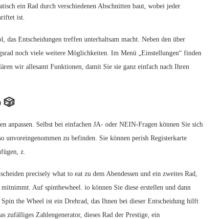
atisch ein Rad durch verschiedenen Abschnitten baut, wobei jeder
ftet ist.
ool, das Entscheidungen treffen unterhaltsam macht. Neben den über
gsrad noch viele weitere Möglichkeiten. Im Menü „Einstellungen“ finden
ren wir allesamt Funktionen, damit Sie sie ganz einfach nach Ihren
 🎲
en anpassen. Selbst bei einfachen JA- oder NEIN-Fragen können Sie sich
nso unvoreingenommen zu befinden. Sie können perish Registerkarte
fügen, z.
cheiden precisely what to eat zu dem Abendessen und ein zweites Rad,
 mitnimmt. Auf spinthewheel. io können Sie diese erstellen und dann
 Spin the Wheel ist ein Drehrad, das Ihnen bei dieser Entscheidung hilft
s zufälliges Zahlengenerator, dieses Rad der Prestige, ein