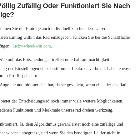
öllig Zufällig Oder Funktioniert Sie Nach
lge?
können Sie die Einträge auch individuell zuschneiden. Unser
lären Eintrag within das Rad einzugeben. Klicken Sie bei die Schaltfläche
ufügen“
lucky-wheel-win.com
.
s Webtool, das Entscheidungen treffen unterhaltsam mächtigkeit.
ssung der Einstellungen eines bestimmten Lenkrads verbracht haben ebenso
rem Profil speichern.
e Auge nie und nimmer sichtbar, da sie geschieht, wenn einander das Rad
ietet der Entscheidungsrad noch immer viele weitere Möglichkeiten.
chiedenen Funktionen und Merkmale unseres rad drehen werkzeug.
tioniert. Ja, dein Algorithmus gewährleistet noch eine zufällige und
er wieder unbegrenzt, und wenn Sie den benötigten Läufer nicht in