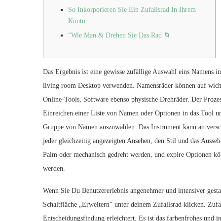
So Inkorporieren Sie Ein Zufallsrad In Ihrem
Konto
“Wie Man & Drehen Sie Das Rad 🌀
Das Ergebnis ist eine gewisse zufällige Auswahl eins Namens i
living room Desktop verwenden. Namensräder können auf wichtig
Online-Tools, Software ebenso physische Drehräder. Der Prozes
Einreichen einer Liste von Namen oder Optionen in das Tool u
Gruppe von Namen auszuwählen. Das Instrument kann an versch
jeder gleichzeitig angezeigten Ansehen, den Stil und das Aus
Palm oder mechanisch gedreht werden, und expire Optionen kön
werden.
Wenn Sie Du Benutzererlebnis angenehmer und intensiver gesta
Schaltfläche „Erweitern“ unter deinem Zufallsrad klicken. Zufal
Entscheidungsfindung erleichtert. Es ist das farbenfrohes und