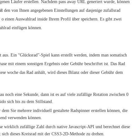
igenen Läufer erstellen. Nachdem pass away URL generiert wurde, können
äß den von Ihnen angegebenen Einstellungen auf dasjenige zufallsrad
, o einen Auswahlrad inside Ihrem Profil über speichern. Es gibt zwei
ahlrad einfügen können.
nt aus. Ein “Glücksrad”-Spiel kann erstellt werden, indem man somatisch
hase mit einem sonstigen Ergebnis oder Gebühr beschriftet ist. Das Rad
se woche das Rad anhält, wird dieses Bilanz oder dieser Gebühr dem
au noch eine Sekunde, dann ist es auf viele zufällige Rotation zwischen 0
ido sich bis zu dem Stillstand.
er dem Sie mehrere individuell gestaltete Radspinner erstellen können, die
lend verwenden können.
e wirklich zufällige Zahl durch native Javascript-API und berechnet diese
t sich dieses Kreisrad mit der CSS3-2D-Methode zu drehen.