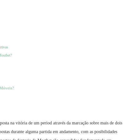
rtivas
Mostbet?
 Móveis?
posta na vitória de um period através da marcação sobre mais de dois
 apostas durante alguma partida em andamento, com as posibilidades