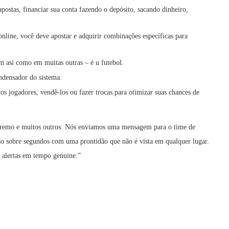
 apostas, financiar sua conta fazendo o depósito, sacando dinheiro,
nline, você deve apostar e adquirir combinações específicas para
m asi como em muitas outras – é u futebol.
ndensador do sistema.
os jogadores, vendê-los ou fazer trocas para otimizar suas chances de
premo e muitos outros. Nós enviamos uma mensagem para o time de
ão sobre segundos com uma prontidão que não é vista em qualquer lugar.
e alertas em tempo genuine.”