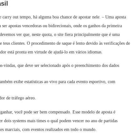
sil
carry out tempo, há alguma boa chance de apostar nele. – Uma aposta
 ser apostas vencedoras ou bidirecionais, onde os ganhos da primeira
devemos ver que, neste quota, o site fiera principalmente que é uma
 teus clientes. O procedimento de saque é lento devido às verificações de
dor está pronta em virtude de ajudá-lo em vários idiomas.
as-vindas, que deve ser selecionado após o preenchimento dos dados
ambém exibe estatísticas ao vivo para cada evento esportivo, com
or de tráfego aéreo.
ê ganhar, você pode ser bem compensado. Esse modelo de aposta é
er dois systems mais times o qual podem vencer no ano de partidas
tes marciais, com eventos realizados em todo o mundo.