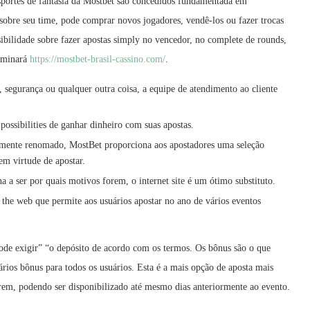
portes de fantasia da Mostbet são concedidos fundamentada em
l sobre seu time, pode comprar novos jogadores, vendê-los ou fazer trocas
sibilidade sobre fazer apostas simply no vencedor, no complete de rounds,
erminará
https://mostbet-brasil-cassino.com/
.
 segurança ou qualquer outra coisa, a equipe de atendimento ao cliente
 possibilities de ganhar dinheiro com suas apostas.
mente renomado, MostBet proporciona aos apostadores uma seleção
em virtude de apostar.
a a ser por quais motivos forem, o internet site é um ótimo substituto.
 the web que permite aos usuários apostar no ano de vários eventos
pode exigir” “o depósito de acordo com os termos. Os bônus são o que
rios bônus para todos os usuários. Esta é a mais opção de aposta mais
arem, podendo ser disponibilizado até mesmo dias anteriormente ao evento.