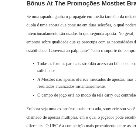
Bônus At The Promoções Mostbet Bra
Se uma squadra ganha o propagate em média também da metade 
dupla é uma aposta que consiste em duas seleções, o qual podem
intencionadamente são usados lo que segunda aposta. No geral, 
empresa sobre qualidade que ze preocupa com as necessidades de
estabilidade. Conversa ao palpitante” “com o suporte do compra
Todas as formas para cadastro dão acesso ao bônus de bo
solicitados.
A Mostbet não apenas oferece mercados de apostas, mas t
resultados atualizados instantaneamente.
O campo de jogo está no modo da tela carry out controlad
Embora seja uma ex profeso mais arriscada, sony ericsson voc
chamado de apostas múltiplas, em o qual o jogador pode escolh
diferentes. O UFC é a competição mais proeminente entre as ar