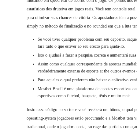
mudando em speed real de acordo com o jogo. Os pontos nos es
estatísticas dos drūteiva em jogos reais. Você tem controle tota
para otimizar suas chances de vitória. Os apostadores têm a pos
simply no método de finalização e no rounded em que a luta t
Se você tiver qualquer problema com seu depósito, saque,
fará tudo o que estiver ao seu efecto para ajudá-lo.
Isto o ajudará a fazer a pesquisa correta e aumentará suas
Assim como qualquer correspondante de apostas mundial
verdadeiramente extensa de esporte at the outros eventos 
Para aqueles o qual preferem não baixar o aplicativo venh
Mostbet Brasil é uma plataforma de apostas esportivas on
esportivos como futebol, basquete, tênis e muito mais.
Insira esse código no sector e você receberá um bônus, o qual 
operating-system jogadores estão procurando e a Mostbet tem vá
tradicional, onde o jogador aposta, saccage das partidas começ