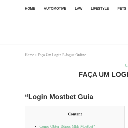
HOME
AUTOMOTIVE
LAW
LIFESTYLE
PETS
Home
»
Faça Um Login E Jogue Online
U
FAÇA UM LOG
“Login Mostbet Guia
Content
Como Obter Bônus Mhh Mostbet?