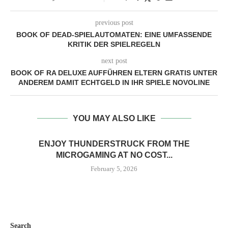
previous post
BOOK OF DEAD-SPIELAUTOMATEN: EINE UMFASSENDE
KRITIK DER SPIELREGELN
next post
BOOK OF RA DELUXE AUFFÜHREN ELTERN GRATIS UNTER
ANDEREM DAMIT ECHTGELD IN IHR SPIELE NOVOLINE
YOU MAY ALSO LIKE
ENJOY THUNDERSTRUCK FROM THE
MICROGAMING AT NO COST...
February 5, 2026
Search