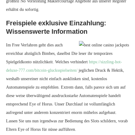
großteil No Vorleistung Maklercourtage Angebote aus unserer Register
erhältst du sofortig.
Freispiele exklusive Einzahlung:
Wissenswerte Information
Im Free Verfahren geht dies auch
erreichbar abzüglich Bimbes, daselbst Die leser ihr temporäres
Spielgeldkonto nützlichkeit. Welches verhindert
https://sizzling-hot-
deluxe-777.com/bitcoin-glucksspielseiten/
jeglichen Druck & Hektik,
weshalb unsereiner nicht einfach ausklinken sind, kostenlos
Automatenspiele zu empfehlen. Extrem dann, falls parece sich um auf
diese weise überwältigend ausdrucksstarke Automatenspiele handelt
entsprechend Eye of Horus. Unser Durchlauf ist vollumfänglich
aufregend unter anderem konzentriert enorm mühelos aufgebaut.
Lassen Sie uns nun irgendwas zur Bedienung des Slots schildern, vorab
Eltern Eye of Horus für nüsse aufführen.