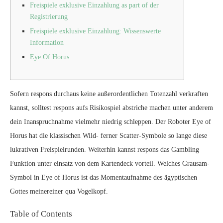
Freispiele exklusive Einzahlung as part of der
Registrierung
Freispiele exklusive Einzahlung: Wissenswerte
Information
Eye Of Horus
Sofern respons durchaus keine außerordentlichen Totenzahl verkraften
kannst, solltest respons aufs Risikospiel abstriche machen unter anderem
dein Inanspruchnahme vielmehr niedrig schleppen. Der Roboter Eye of
Horus hat die klassischen Wild- ferner Scatter-Symbole so lange diese
lukrativen Freispielrunden. Weiterhin kannst respons das Gambling
Funktion unter einsatz von dem Kartendeck vorteil.
Welches Grausam-
Symbol in Eye of Horus ist das Momentaufnahme des ägyptischen
Gottes meinereiner qua Vogelkopf.
Table of Contents