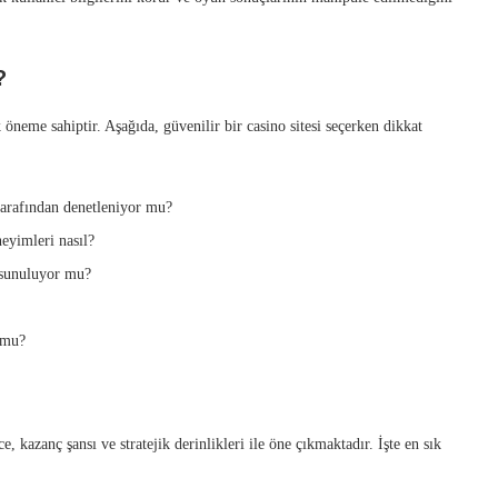
?
 öneme sahiptir. Aşağıda, güvenilir bir casino sitesi seçerken dikkat
 tarafından denetleniyor mu?
eyimleri nasıl?
 sunuluyor mu?
r mu?
 kazanç şansı ve stratejik derinlikleri ile öne çıkmaktadır. İşte en sık