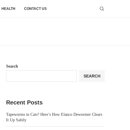
HEALTH
CONTACT US
Search
SEARCH
Recent Posts
Tapeworms in Cats? Here’s How Elanco Dewormer Clears
It Up Safely