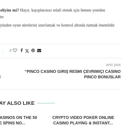
eliyim mi?
Hayır, kayıplarınızı telafi etmek için hemen yeniden
ır.
yüzden oyun sürelerini sınırlamak ve kontrol altında tutmak önemlidir.
0
next post
“PINCO CASINO GIRIŞ RESMI ÇEVRIMIÇI CASINO
И
PINCO BONUSLAR
AY ALSO LIKE
ASINOS ON THE 50
CRYPTO VIDEO POKER ONLINE
 SPINS NO...
CASINO PLAYING & INSTANT...