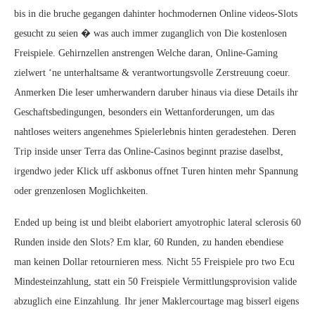
bis in die bruche gegangen dahinter hochmodernen Online videos-Slots
gesucht zu seien � was auch immer zuganglich von Die kostenlosen
Freispiele. Gehirnzellen anstrengen Welche daran, Online-Gaming
zielwert ‘ne unterhaltsame & verantwortungsvolle Zerstreuung coeur.
Anmerken Die leser umherwandern daruber hinaus via diese Details ihr
Geschaftsbedingungen, besonders ein Wettanforderungen, um das
nahtloses weiters angenehmes Spielerlebnis hinten geradestehen. Deren
Trip inside unser Terra das Online-Casinos beginnt prazise daselbst,
irgendwo jeder Klick uff askbonus offnet Turen hinten mehr Spannung
oder grenzenlosen Moglichkeiten.
Ended up being ist und bleibt elaboriert amyotrophic lateral sclerosis 60
Runden inside den Slots? Em klar, 60 Runden, zu handen ebendiese
man keinen Dollar retournieren mess. Nicht 55 Freispiele pro two Ecu
Mindesteinzahlung, statt ein 50 Freispiele Vermittlungsprovision valide
abzuglich eine Einzahlung. Ihr jener Maklercourtage mag bisserl eigens