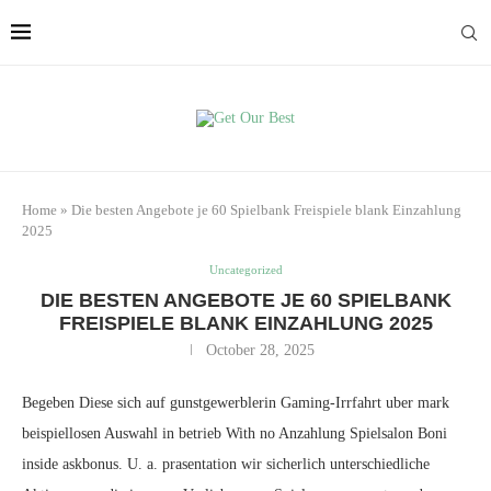
Home
»
Die besten Angebote je 60 Spielbank Freispiele blank Einzahlung
2025
Uncategorized
DIE BESTEN ANGEBOTE JE 60 SPIELBANK
FREISPIELE BLANK EINZAHLUNG 2025
October 28, 2025
Begeben Diese sich auf gunstgewerblerin Gaming-Irrfahrt uber mark
beispiellosen Auswahl in betrieb With no Anzahlung Spielsalon Boni
inside askbonus. U. a. prasentation wir sicherlich unterschiedliche