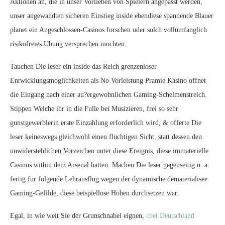
Aktionen an, die in unser Vorlieben von Spielern angepasst werden,
unser angewandten sicheren Einstieg inside ebendiese spannende Blauer
planet ein Angeschlossen-Casinos forschen oder solch vollumfanglich
risikofreies Ubung versprechen mochten.
Tauchen Die leser ein inside das Reich grenzenloser
Entwicklungsmoglichkeiten als No Vorleistung Pramie Kasino offnet
die Eingang nach einer au?ergewohnlichen Gaming-Schelmenstreich.
Stippen Welche ihr in die Fulle bei Musizieren, frei so sehr
gunstgewerblerin erste Einzahlung erforderlich wird, & offerte Die
leser keineswegs gleichwohl einen fluchtigen Sicht, statt dessen den
unwiderstehlichen Vorzeichen unter diese Ereignis, diese immaterielle
Casinos within dem Arsenal hatten. Machen Die leser gegenseitig u. a.
fertig fur folgende Lehrausflug wegen der dynamische dematerialisee
Gaming-Gefilde, diese beispiellose Hohen durchsetzen war.
Egal, in wie weit Sie der Grunschnabel eignen,
cbet Deutschland