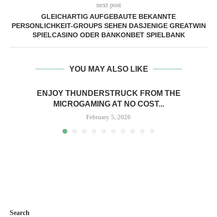
next post
GLEICHARTIG AUFGEBAUTE BEKANNTE
PERSONLICHKEIT-GROUPS SEHEN DASJENIGE GREATWIN
SPIELCASINO ODER BANKONBET SPIELBANK
YOU MAY ALSO LIKE
ENJOY THUNDERSTRUCK FROM THE
MICROGAMING AT NO COST...
February 5, 2026
Search