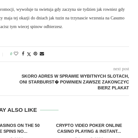
promocji, wywoluje tu swietuja gdy zaczyna sie tydzien jak rowniez gdy
y maja tej okazji do dniach jak tuzin na trzynascie wrzesnia na Casumo
lacisz tym wiecej spinow odbierzesz.
0
next post
SKORO ADRES W SPRAWIE WYBITNYCH SLOTACH,
ONI STARBURST� POWINIEN ZAWSZE ZAKONCZYC
BIERZ PLAKAT
AY ALSO LIKE
ASINOS ON THE 50
CRYPTO VIDEO POKER ONLINE
 SPINS NO...
CASINO PLAYING & INSTANT...