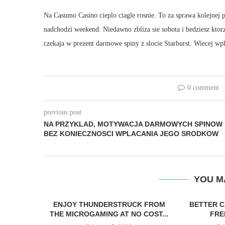
Na Casumo Casino cieplo ciagle rosnie. To za sprawa kolejnej 
nadchodzi weekend. Niedawno zbliza sie sobota i bedziesz ktorz
czekaja w prezent darmowe spiny z slocie Starburst. Wiecej wp
0 comment
previous post
NA PRZYKLAD, MOTYWACJA DARMOWYCH SPINOW
BEZ KONIECZNOSCI WPLACANIA JEGO SRODKOW
YOU M
ENJOY THUNDERSTRUCK FROM
BETTER C
THE MICROGAMING AT NO COST...
FREE