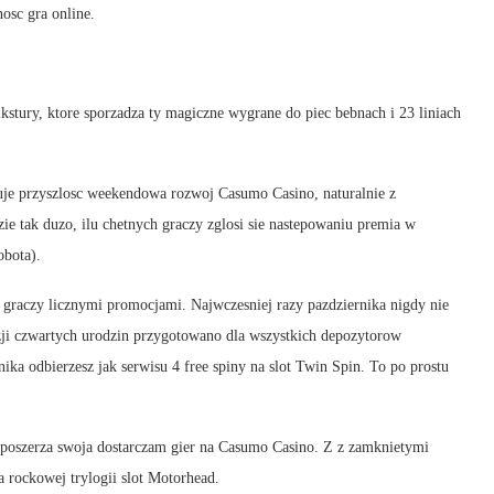
nosc gra online.
stury, ktore sporzadza ty magiczne wygrane do piec bebnach i 23 liniach
rtuje przyszlosc weekendowa rozwoj Casumo Casino, naturalnie z
 tak duzo, ilu chetnych graczy zglosi sie nastepowaniu premia w
obota).
 graczy licznymi promocjami. Najwczesniej razy pazdziernika nigdy nie
azji czwartych urodzin przygotowano dla wszystkich depozytorow
ika odbierzesz jak serwisu 4 free spiny na slot Twin Spin. To po prostu
poszerza swoja dostarczam gier na Casumo Casino. Z z zamknietymi
 rockowej trylogii slot Motorhead.