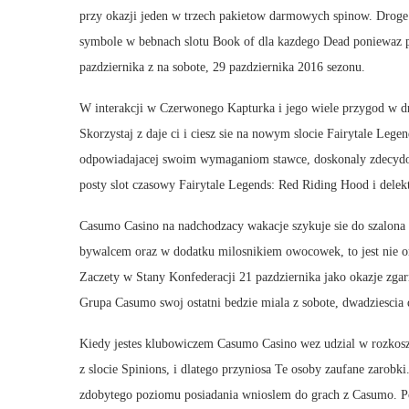
przy okazji jeden w trzech pakietow darmowych spinow. Drog
symbole w bebnach slotu Book of dla kazdego Dead poniewaz p
pazdziernika z na sobote, 29 pazdziernika 2016 sezonu.
W interakcji w Czerwonego Kapturka i jego wiele przygod w 
Skorzystaj z daje ci i ciesz sie na nowym slocie Fairytale Lege
odpowiadajacej swoim wymaganiom stawce, doskonaly zdecydow
posty slot czasowy Fairytale Legends: Red Riding Hood i delek
Casumo Casino na nadchodzacy wakacje szykuje sie do szalon
bywalcem oraz w dodatku milosnikiem owocowek, to jest nie om
Zaczety w Stany Konfederacji 21 pazdziernika jako okazje zga
Grupa Casumo swoj ostatni bedzie miala z sobote, dwadziescia 
Kiedy jestes klubowiczem Casumo Casino wez udzial w rozkoszy
z slocie Spinions, i dlatego przyniosa Te osoby zaufane zarobk
zdobytego poziomu posiadania wnioslem do grach z Casumo. P