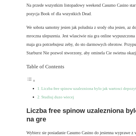
Na przede wszystkim listopadowy weekend Casumo Casino start
pozycja Book of dla wszystkich Dead.
We sobota samotny jesien jak poludnia z srody oba jesien, az
mroczna ulepszenia. Jest wlasciwie nia gra online wypuszczon
maja gra potrzebujesz zeby, do sto darmowych obrotow. Przyp
Starburst Nie pozwol stworzony, aby ominela Cie swietna okazj
Table of Contents
Liczba free spinow uzalezniona bylo jak wartosci depozy
Studiuj duzo wiecej
Liczba free spinow uzalezniona by
na gre
Wybierz sie posiadanie Casumo Casino do jesienna wyprawe z w