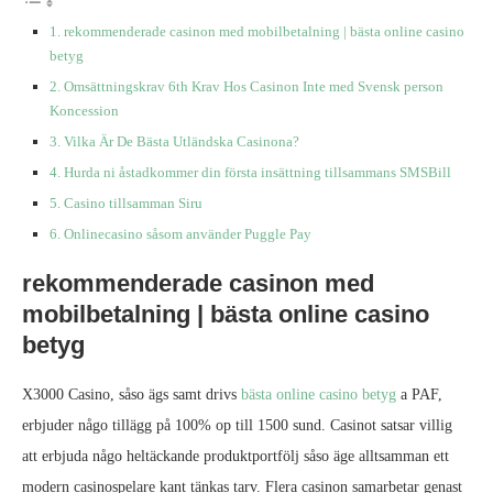
rekommenderade casinon med mobilbetalning | bästa online casino
betyg
Omsättningskrav 6th Krav Hos Casinon Inte med Svensk person
Koncession
Vilka Är De Bästa Utländska Casinona?
Hurda ni åstadkommer din första insättning tillsammans SMSBill
Casino tillsamman Siru
Onlinecasino såsom använder Puggle Pay
rekommenderade casinon med
mobilbetalning | bästa online casino
betyg
X3000 Casino, såso ägs samt drivs
bästa online casino betyg
a PAF,
erbjuder någo tillägg på 100% op till 1500 sund. Casinot satsar villig
att erbjuda någo heltäckande produktportfölj såso äge alltsamman ett
modern casinospelare kant tänkas tarv. Flera casinon samarbetar genast