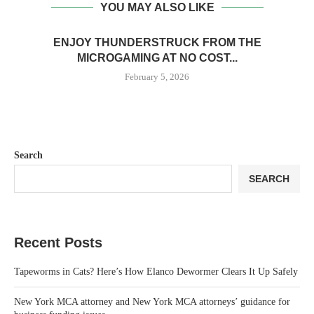
YOU MAY ALSO LIKE
ENJOY THUNDERSTRUCK FROM THE
MICROGAMING AT NO COST...
February 5, 2026
Search
SEARCH
Recent Posts
Tapeworms in Cats? Here’s How Elanco Dewormer Clears It Up Safely
New York MCA attorney and New York MCA attorneys’ guidance for