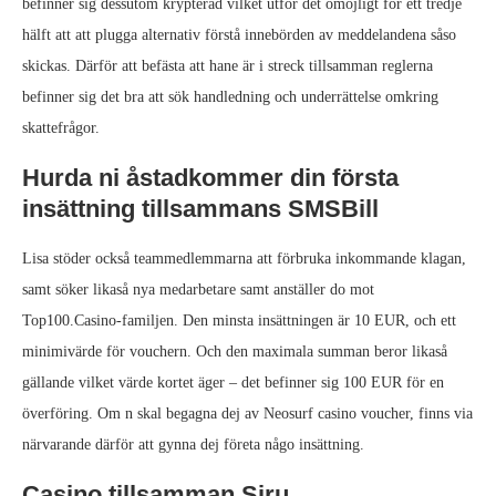
befinner sig dessutom krypterad vilket utför det omöjligt för ett tredje
hälft att att plugga alternativ förstå innebörden av meddelandena såso
skickas. Därför att befästa att hane är i streck tillsamman reglerna
befinner sig det bra att sök handledning och underrättelse omkring
skattefrågor.
Hurda ni åstadkommer din första
insättning tillsammans SMSBill
Lisa stöder också teammedlemmarna att förbruka inkommande klagan,
samt söker likaså nya medarbetare samt anställer do mot
Top100.Casino-familjen. Den minsta insättningen är 10 EUR, och ett
minimivärde för vouchern. Och den maximala summan beror likaså
gällande vilket värde kortet äger – det befinner sig 100 EUR för en
överföring. Om n skal begagna dej av Neosurf casino voucher, finns via
närvarande därför att gynna dej företa någo insättning.
Casino tillsamman Siru