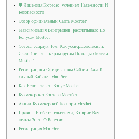
🛡️ Лицензия Кюрасао: условием Надежности И
Безопасности
Обзор официальным Сайта Мостбет
Максимизация Выигрышей: рассчитывало По
Бонусам Mostbet
Советы семряуи Том, Как усовершенствовать
Свой Выигрыш киромарусом Помощью Бонуса
Mostbet”
Регистрация а Официальном Сайте а Вход В
личный Кабинет Мостбет
Как Использовать Бонус Mostbet
Букмекерская Контора Мостбет
Акции Букмекерской Конторы Mostbet
Правила И обстоятельствами, Которые Вам
нельзя Знать О Бонусах
Регистрация Мостбет