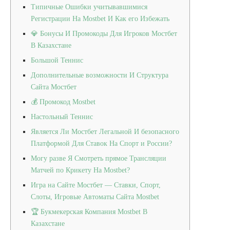
Типичные Ошибки учитывавшимися
Регистрации На Mostbet И Как его Избежать
💎 Бонусы И Промокоды Для Игроков Мостбет
В Казахстане
Большой Теннис
Дополнительные возможности И Структура
Сайта Мостбет
💰 Промокод Mostbet
Настольный Теннис
Является Ли Мостбет Легальной И безопасного
Платформой Для Ставок На Спорт и России?
Могу разве Я Смотреть прямое Трансляции
Матчей по Крикету На Mostbet?
Игра на Сайте Мостбет — Ставки, Спорт,
Слоты, Игровые Автоматы Сайта Mostbet
🏆 Букмекерская Компания Mostbet В
Казахстане