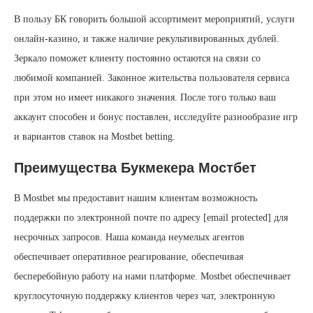
В пользу БК говорить большой ассортимент мероприятий, услуги
онлайн-казино, и также наличие рекультивированных дублей.
Зеркало поможет клиенту постоянно остаются на связи со
любимой компанией. Законное жительства пользователя сервиса
при этом но имеет никакого значения. После того только ваш
аккаунт способен и бонус поставлен, исследуйте разнообразие игр
и вариантов ставок на Mostbet betting.
Преимущества Букмекера Мостбет
В Mostbet мы предоставит нашим клиентам возможность
поддержки по электронной почте по адресу [email protected] для
несрочных запросов. Наша команда неумелых агентов
обеспечивает оперативное реагирование, обеспечивая
бесперебойную работу на нами платформе. Mostbet обеспечивает
круглосуточную поддержку клиентов через чат, электронную