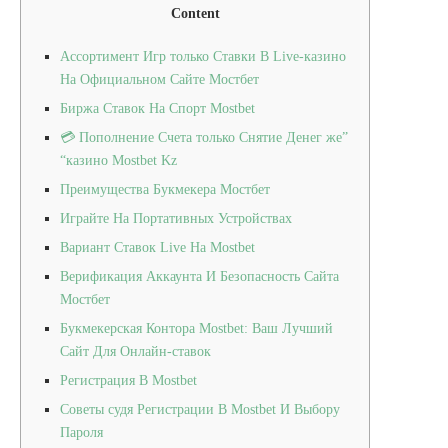
Content
Ассортимент Игр только Ставки В Live-казино
На Официальном Сайте Мостбет
Биржа Ставок На Спорт Mostbet
💳 Пополнение Счета только Снятие Денег же”
“казино Mostbet Kz
Преимущества Букмекера Мостбет
Играйте На Портативных Устройствах
Вариант Ставок Live На Mostbet
Верификация Аккаунта И Безопасность Сайта
Мостбет
Букмекерская Контора Mostbet: Ваш Лучший
Сайт Для Онлайн-ставок
Регистрация В Mostbet
Советы судя Регистрации В Mostbet И Выбору
Пароля