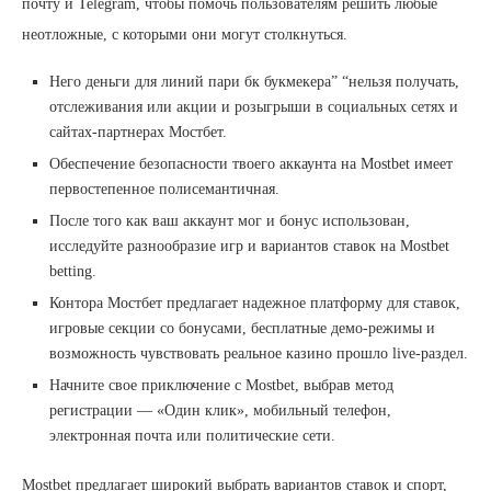
почту и Telegram, чтобы помочь пользователям решить любые
неотложные, с которыми они могут столкнуться.
Него деньги для линий пари бк букмекера” “нельзя получать,
отслеживания или акции и розыгрыши в социальных сетях и
сайтах-партнерах Мостбет.
Обеспечение безопасности твоего аккаунта на Mostbet имеет
первостепенное полисемантичная.
После того как ваш аккаунт мог и бонус использован,
исследуйте разнообразие игр и вариантов ставок на Mostbet
betting.
Контора Мостбет предлагает надежное платформу для ставок,
игровые секции со бонусами, бесплатные демо-режимы и
возможность чувствовать реальное казино прошло live-раздел.
Начните свое приключение с Mostbet, выбрав метод
регистрации — «Один клик», мобильный телефон,
электронная почта или политические сети.
Mostbet предлагает широкий выбрать вариантов ставок и спорт,