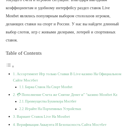
коэффициентам и удобному интерфейсу раздел ставок Live
Mostbet являлись популярным выбором стололазов игроков,
делающих ставки на спорт и России. У нас вы найдете длинный
выбор слотов, игр с живыми дилерами, лотерей и спортивных
ставок.
Table of Contents
Ассортимент Игр только Ставки В Live-казино На Официальном
Сайте Мостбет
Биржа Ставок На Спорт Mostbet
💳 Пополнение Счета же Снятие Денег и” “казино Mostbet Kz
Преимущества Букмекера Мостбет
Играйте На Портативных Устройствах
Вариант Ставок Live На Mostbet
Верификация Аккаунта И Безопасность Сайта Мостбет