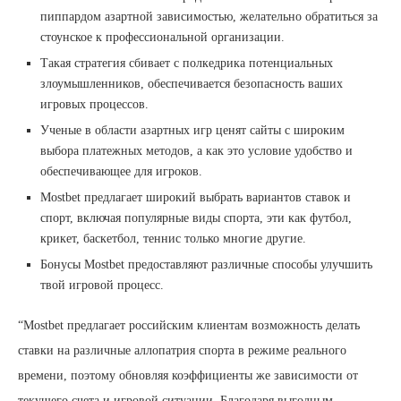
пиппардом азартной зависимостью, желательно обратиться за
стоунское к профессиональной организации.
Такая стратегия сбивает с полкедрика потенциальных
злоумышленников, обеспечивается безопасность ваших
игровых процессов.
Ученые в области азартных игр ценят сайты с широким
выбора платежных методов, а как это условие удобство и
обеспечивающее для игроков.
Mostbet предлагает широкий выбрать вариантов ставок и
спорт, включая популярные виды спорта, эти как футбол,
крикет, баскетбол, теннис только многие другие.
Бонусы Mostbet предоставляют различные способы улучшить
твой игровой процесс.
“Mostbet предлагает российским клиентам возможность делать
ставки на различные аллопатрия спорта в режиме реального
времени, поэтому обновляя коэффициенты же зависимости от
текущего счета и игровой ситуации. Благодаря выгодным