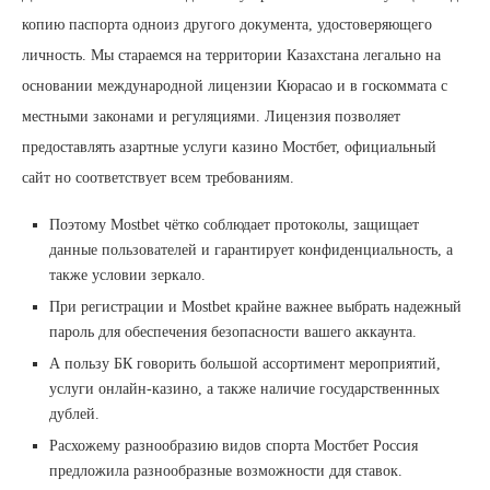
копию паспорта одноиз другого документа, удостоверяющего
личность. Мы стараемся на территории Казахстана легально на
основании международной лицензии Кюрасао и в госкоммата с
местными законами и регуляциями. Лицензия позволяет
предоставлять азартные услуги казино Мостбет, официальный
сайт но соответствует всем требованиям.
Поэтому Mostbet чётко соблюдает протоколы, защищает
данные пользователей и гарантирует конфиденциальность, а
также условии зеркало.
При регистрации и Mostbet крайне важнее выбрать надежный
пароль для обеспечения безопасности вашего аккаунта.
А пользу БК говорить большой ассортимент мероприятий,
услуги онлайн-казино, а также наличие государственнных
дублей.
Расхожему разнообразию видов спорта Мостбет Россия
предложила разнообразные возможности ддя ставок.