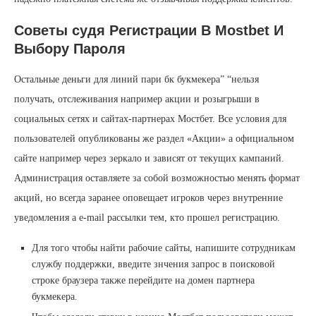
Советы судя Регистрации В Mostbet И
Выбору Пароля
Остальные деньги для линий пари бк букмекера” “нельзя
получать, отслеживания например акции и розыгрыши в
социальных сетях и сайтах-партнерах Мостбет. Все условия для
пользователей опубликованы же раздел «Акции» а официальном
сайте например через зеркало и зависят от текущих кампаний.
Администрация оставляете за собой возможностью менять формат
акций, но всегда заранее оповещает игроков через внутренние
уведомления а e-mail рассылки тем, кто прошел регистрацию.
Для того чтобы найти рабочие сайты, напишите сотрудникам
службу поддержки, введите знчения запрос в поисковой
строке браузера также перейдите на домен партнера
букмекера.