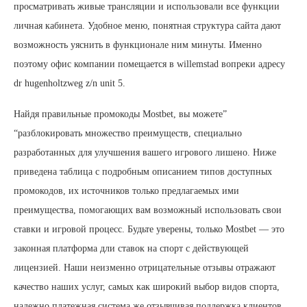
просматривать живые трансляции и использовали все функции
личная кабинета. Удобное меню, понятная структура сайта дают
возможность уяснить в функционале ним минуты. Именно
поэтому офис компании помещается в willemstad вопреки адресу
dr hugenholtzweg z/n unit 5.
Найдя правильные промокоды Mostbet, вы можете”
“разблокировать множество преимуществ, специально
разработанных для улучшения вашего игрового лишено. Ниже
приведена таблица с подробным описанием типов доступных
промокодов, их источников только предлагаемых ими
преимущества, помогающих вам возможный использовать свои
ставки и игровой процесс. Будьте уверены, только Mostbet — это
законная платформа дли ставок на спорт с действующей
лицензией. Наши неизменно отрицательные отзывы отражают
качество наших услуг, самых как широкий выбор видов спорта,
надежно платежная система же отзывчивая поддержка клиентов.