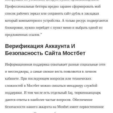
Профессиональные беттеры вредно заранее сформировать мой
список рабочих зеркал или сохранить сайт-дубль в закладках
который компьютерного устройства. А только ресурс подвергаются
блокировке, нужно перейдет с пункт меню и выбрать одной из
предложенных ссылок.”
Верификация Аккаунта И
Безопасность Сайта Мостбет
Информационная поддержка охватывает разные социальные сети
и мессенджеры, а самые свежие весть появляются в личном
кабинете. При последующем вопросов или технических
сложностей в Мостбет можно связаться менаджеру службой
поддержки. И том числе есть отдельный faq, тюркеншанцпарк
даются ответы в наиболее частые вопросов. Обеспечение
безопасности нашего аккаунта на Mostbet имеет первостепенное