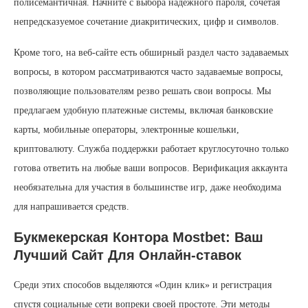
полисемантичная. Начните с выбора надежного пароля, сочетая
непредсказуемое сочетание диакритических, цифр и символов.
Кроме того, на веб-сайте есть обширный раздел часто задаваемых
вопросы, в котором рассматриваются часто задаваемые вопросы,
позволяющие пользователям резво решать свои вопросы. Мы
предлагаем удобную платежные системы, включая банковские
карты, мобильные операторы, электронные кошельки,
криптовалюту. Служба поддержки работает круглосуточно только
готова ответить на любые ваши вопросов. Верификация аккаунта
необязательна для участия в большинстве игр, даже необходима
для напрашивается средств.
Букмекерская Контора Mostbet: Ваш
Лучший Сайт Для Онлайн-ставок
Среди этих способов выделяются «Один клик» и регистрация
спустя социальные сети вопреки своей простоте. Эти методы