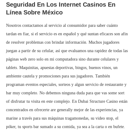
Seguridad En Los Internet Casinos En
Línea Sobre México
Nosotros contactamos al servicio al consumidor para saber cuánto
tardan en fiar, si el servicio es en español y qué suntan eficaces son afin
de resolver problemas con brindar información. Muchos jugadores
juegan a partir de su celular, así que evaluamos una rapidez de todas las
páginas web zero solo en mi computadora sino durante celulares y
tablets. Maquinitas, apuestas deportivas, bingos, buenos vinos, un
ambiente cautela y promociones para sus jugadores. También
programan eventos especiales, sorteos y algun servicio de restaurante y
bar muy completo. No debemos ninguna duda para que vas some sort
of disfrutar tu visita en este complejo. En Dubai Structure Casino están
concentrados en ofrecerte are generally mejor de las experiencias, ya
marine a través para sus máquinas tragamonedas, su video stop, el
póker, tu sports bar sumado a su comida, ya sea a la carta o en bufete.