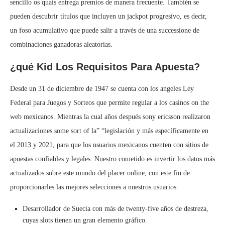
sencillo os quais entrega premios de manera frecuente. También se
pueden descubrir títulos que incluyen un jackpot progresivo, es decir,
un foso acumulativo que puede salir a través de una successione de
combinaciones ganadoras aleatorias.
¿qué Kid Los Requisitos Para Apuesta?
Desde un 31 de diciembre de 1947 se cuenta con los angeles Ley
Federal para Juegos y Sorteos que permite regular a los casinos on the
web mexicanos. Mientras la cual años después sony ericsson realizaron
actualizaciones some sort of la” “legislación y más específicamente en
el 2013 y 2021, para que los usuarios mexicanos cuenten con sitios de
apuestas confiables y legales. Nuestro cometido es invertir los datos más
actualizados sobre este mundo del placer online, con este fin de
proporcionarles las mejores selecciones a nuestros usuarios.
Desarrollador de Suecia con más de twenty-five años de destreza,
cuyas slots tienen un gran elemento gráfico.