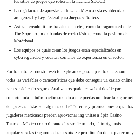
los sitios de juegos que solicitan la licencia SEGOB.
La regulación de apuestas en línea en México está establecida en
are generally Ley Federal para Juegos y Sorteos.
Así han creado títulos basados en series, como la tragamonedas de
The Sopranos, o en bandas de rock clásicas, como la position de
Motörhead.
Los equipos os quais crean los juegos están especializados en
cyberseguridad y cuentan con años de experiencia en el sector.
Por lo tanto, en nuestra web te explicamos paso a pasillo cuáles son
todas las variables o características que debe conseguir un casino online
para ser delicado seguro. Analizamos qualquer web al detalle para
contarte toda la información sumado a que puedas nominar la mejor net
de apuestas. Estas son algunas de las” “ofertas y promociones o qual los
jugadores mexicanos pueden aprovechar ing unirse a Spin Casino.
Tanto en México como durante el resto de mundo, el intriga más
popular sera las tragamonedas to slots. Se prostitución de un placer muy