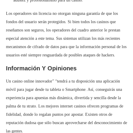
adustez y profesionalismo para un casino.
Los operadores sin licencia no otorgan ninguna garantía de que los
fondos del usuario serán protegidos. Si bien todos los casinos que
reseñamos son seguros, los operadores del cuadro anterior le prestan
especial atención a este tema. Sus sistemas utilizan los más recientes
mecanismos de cifrado de datos para que la información personal de los
usuarios esté siempre resguardada de posibles ataques de hackers.
Información Y Opiniones
Un casino online innovador” “tendrá a tu disposición una aplicación
móvil para jugar desde tu tableta o Smartphone. Así, conseguirás una
experiencia para apuestas más dinámica, divertida y sencilla desde la
palma de tu strato. Los mejores internet casinos ofrecen programas de
fidelidad, donde lo regalan puntos por apostar. Existen otros de
reputación dudosa que sólo buscan aprovecharse del desconocimiento de
las gentes.