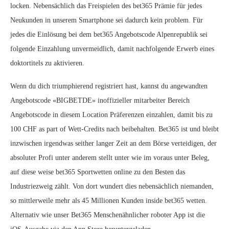
locken. Nebensächlich das Freispielen des bet365 Prämie für jedes
Neukunden in unserem Smartphone sei dadurch kein problem. Für
jedes die Einlösung bei dem bet365 Angebotscode Alpenrepublik sei
folgende Einzahlung unvermeidlich, damit nachfolgende Erwerb eines
doktortitels zu aktivieren.
Wenn du dich triumphierend registriert hast, kannst du angewandten
Angebotscode «BIGBETDE» inoffizieller mitarbeiter Bereich
Angebotscode in diesem Location Präferenzen einzahlen, damit bis zu
100 CHF as part of Wett-Credits nach beibehalten. Bet365 ist und bleibt
inzwischen irgendwas seither langer Zeit an dem Börse verteidigen, der
absoluter Profi unter anderem stellt unter wie im voraus unter Beleg,
auf diese weise bet365 Sportwetten online zu den Besten das
Industriezweig zählt. Von dort wundert dies nebensächlich niemanden,
so mittlerweile mehr als 45 Millionen Kunden inside bet365 wetten.
Alternativ wie unser Bet365 Menschenähnlicher roboter App ist die