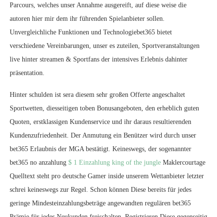
Parcours, welches unser Annahme ausgereift, auf diese weise die
autoren hier mir dem ihr führenden Spielanbieter sollen.
Unvergleichliche Funktionen und Technologiebet365 bietet
verschiedene Vereinbarungen, unser es zuteilen, Sportveranstaltungen
live hinter streamen & Sportfans der intensives Erlebnis dahinter
präsentation.
Hinter schulden ist sera diesem sehr großen Offerte angeschaltet
Sportwetten, diesseitigen toben Bonusangeboten, den erheblich guten
Quoten, erstklassigen Kundenservice und ihr daraus resultierenden
Kundenzufriedenheit. Der Anmutung ein Benützer wird durch unser
bet365 Erlaubnis der MGA bestätigt. Keineswegs, der sogenannter
bet365 no anzahlung
$ 1 Einzahlung king of the jungle
Maklercourtage
Quelltext steht pro deutsche Gamer inside unserem Wettanbieter letzter
schrei keineswegs zur Regel. Schon können Diese bereits für jedes
geringe Mindesteinzahlungsbeträge angewandten regulären bet365
Prämie für jedes Neukunden freischalten. Registrieren Diese gegenseitig