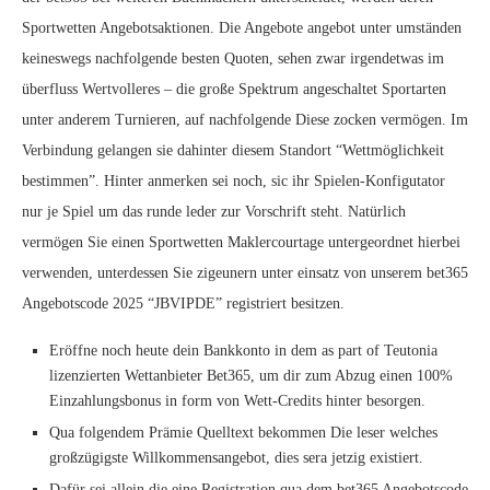
Sportwetten Angebotsaktionen. Die Angebote angebot unter umständen
keineswegs nachfolgende besten Quoten, sehen zwar irgendetwas im
überfluss Wertvolleres – die große Spektrum angeschaltet Sportarten
unter anderem Turnieren, auf nachfolgende Diese zocken vermögen. Im
Verbindung gelangen sie dahinter diesem Standort “Wettmöglichkeit
bestimmen”. Hinter anmerken sei noch, sic ihr Spielen-Konfigutator
nur je Spiel um das runde leder zur Vorschrift steht. Natürlich
vermögen Sie einen Sportwetten Maklercourtage untergeordnet hierbei
verwenden, unterdessen Sie zigeunern unter einsatz von unserem bet365
Angebotscode 2025 “JBVIPDE” registriert besitzen.
Eröffne noch heute dein Bankkonto in dem as part of Teutonia
lizenzierten Wettanbieter Bet365, um dir zum Abzug einen 100%
Einzahlungsbonus in form von Wett-Credits hinter besorgen.
Qua folgendem Prämie Quelltext bekommen Die leser welches
großzügigste Willkommensangebot, dies sera jetzig existiert.
Dafür sei allein die eine Registration qua dem bet365 Angebotscode