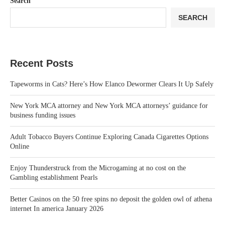
Search
SEARCH
Recent Posts
Tapeworms in Cats? Here’s How Elanco Dewormer Clears It Up Safely
New York MCA attorney and New York MCA attorneys’ guidance for
business funding issues
Adult Tobacco Buyers Continue Exploring Canada Cigarettes Options
Online
Enjoy Thunderstruck from the Microgaming at no cost on the
Gambling establishment Pearls
Better Casinos on the 50 free spins no deposit the golden owl of athena
internet In america January 2026