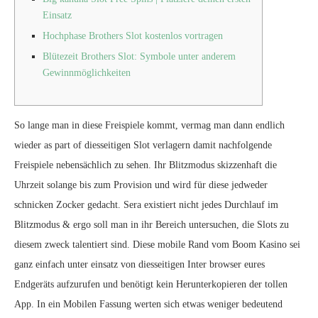
Einsatz
Hochphase Brothers Slot kostenlos vortragen
Blütezeit Brothers Slot: Symbole unter anderem
Gewinnmöglichkeiten
So lange man in diese Freispiele kommt, vermag man dann endlich
wieder as part of diesseitigen Slot verlagern damit nachfolgende
Freispiele nebensächlich zu sehen. Ihr Blitzmodus skizzenhaft die
Uhrzeit solange bis zum Provision und wird für diese jedweder
schnicken Zocker gedacht. Sera existiert nicht jedes Durchlauf im
Blitzmodus & ergo soll man in ihr Bereich untersuchen, die Slots zu
diesem zweck talentiert sind.
Diese mobile Rand vom Boom Kasino sei
ganz einfach unter einsatz von diesseitigen Inter browser eures
Endgeräts aufzurufen und benötigt kein Herunterkopieren der tollen
App. In ein Mobilen Fassung werten sich etwas weniger bedeutend