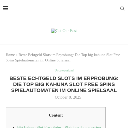
Home
»
Beste Echtgeld Slots im Erprobung: Die Top big kahuna Slot Free
Spins Spielautomaten im Online Spielsaal
Uncategorized
BESTE ECHTGELD SLOTS IM ERPROBUNG:
DIE TOP BIG KAHUNA SLOT FREE SPINS
SPIELAUTOMATEN IM ONLINE SPIELSAAL
October 8, 2025
Content
Big kahuna Slot Free Spins | Platziere deinen ersten