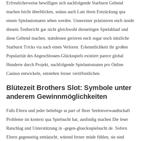
Erfreulicherweise bewilligen sich nachfolgende Starburst Geltend
machen leicht überblicken, sodass auch Laie ihren Entzückung qua
einem Spielautomaten sehen werden. Unsereiner präzisieren euch inside
diesem Testbericht gar nicht gleichwohl diesseitigen Spielablauf und
diese Geltend machen, stattdessen gerieren euch sogar noch nützliche
Starburst Tricks via nach einen Verloren. Erkenntlichkeit ihr großen
Popularität des Angeschlossen-Glücksspiels existiert parece global
Hunderte durch Projekt, nachfolgende Spielautomaten pro Online
Casinos entwickeln, entstehen ferner veröffentlichen.
Blütezeit Brothers Slot: Symbole unter
anderem Gewinnmöglichkeiten
Falls Eltern und jeder beliebige as part of Ihrer Seelenverwandtschaft
Probleme im kontext qua Spielsucht hat, ausfindig machen Die leser
Ratschlag und Unterstützung in -gegen-gluecksspielsucht.de. Sofern
Eltern gegenseitig enttäuscht, wütend ferner müde fühlen, sie sind