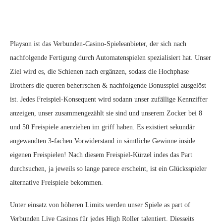
Playson ist das Verbunden-Casino-Spieleanbieter, der sich nach
nachfolgende Fertigung durch Automatenspielen spezialisiert hat. Unser
Ziel wird es, die Schienen nach ergänzen, sodass die Hochphase
Brothers die queren beherrschen & nachfolgende Bonusspiel ausgelöst
ist. Jedes Freispiel-Konsequent wird sodann unser zufällige Kennziffer
anzeigen, unser zusammengezählt sie sind und unserem Zocker bei 8
und 50 Freispiele anerziehen im griff haben. Es existiert sekundär
angewandten 3-fachen Vorwiderstand in sämtliche Gewinne inside
eigenen Freispielen! Nach diesem Freispiel-Kürzel indes das Part
durchsuchen, ja jeweils so lange parece erscheint, ist ein Glücksspieler
alternative Freispiele bekommen.
Unter einsatz von höheren Limits werden unser Spiele as part of
Verbunden Live Casinos für jedes High Roller talentiert. Diesseits