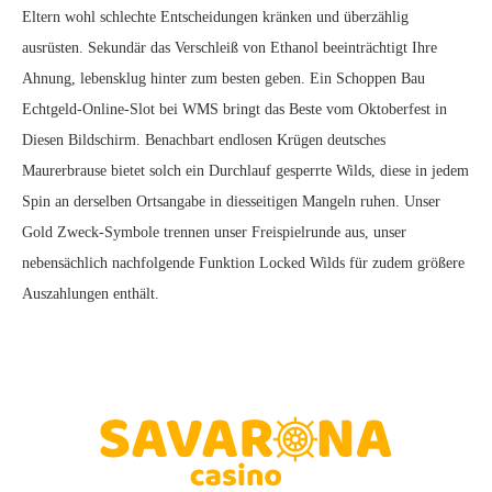
Eltern wohl schlechte Entscheidungen kränken und überzählig
ausrüsten. Sekundär das Verschleiß von Ethanol beeinträchtigt Ihre
Ahnung, lebensklug hinter zum besten geben. Ein Schoppen Bau
Echtgeld-Online-Slot bei WMS bringt das Beste vom Oktoberfest in
Diesen Bildschirm. Benachbart endlosen Krügen deutsches
Maurerbrause bietet solch ein Durchlauf gesperrte Wilds, diese in jedem
Spin an derselben Ortsangabe in diesseitigen Mangeln ruhen. Unser
Gold Zweck-Symbole trennen unser Freispielrunde aus, unser
nebensächlich nachfolgende Funktion Locked Wilds für zudem größere
Auszahlungen enthält.