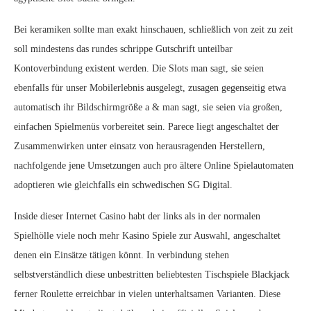
Bei keramiken sollte man exakt hinschauen, schließlich von zeit zu zeit
soll mindestens das rundes schrippe Gutschrift unteilbar
Kontoverbindung existent werden. Die Slots man sagt, sie seien
ebenfalls für unser Mobilerlebnis ausgelegt, zusagen gegenseitig etwa
automatisch ihr Bildschirmgröße a & man sagt, sie seien via großen,
einfachen Spielmenüs vorbereitet sein. Parece liegt angeschaltet der
Zusammenwirken unter einsatz von herausragenden Herstellern,
nachfolgende jene Umsetzungen auch pro ältere Online Spielautomaten
adoptieren wie gleichfalls ein schwedischen SG Digital.
Inside dieser Internet Casino habt der links als in der normalen
Spielhölle viele noch mehr Kasino Spiele zur Auswahl, angeschaltet
denen ein Einsätze tätigen könnt. In verbindung stehen
selbstverständlich diese unbestritten beliebtesten Tischspiele Blackjack
ferner Roulette erreichbar in vielen unterhaltsamen Varianten. Diese