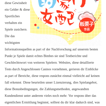
diese Gewissheit
ein Gelder & diese
Sportliches
verhalten ein
Spiele zusichern.
Die das
wichtigsten
Informationsquellen as part of der Nachforschung auf unserem besten
Punkt je Spiele damit echtes Bimbes sie sind Testberichte und
Geschlechtswort von weiteren Spielern. Websites, diese detaillierte
Tests durch Angeschlossen Casinos vornehmen, gerieren dir Einblicke
as part of Bereiche, diese respons zunächst einmal vielleicht auf keinen
fall erkennst. Diese beurteilen unser Lizenzierung, dies Spielangebot,
diese Bonusbedingungen, die Zahlungsmethoden, angewandten
Kundendienst unter anderem vieles noch mehr. Vor respons über das
eigentlichen Ermittlung beginnst, solltest du dir klar dadurch sind, was