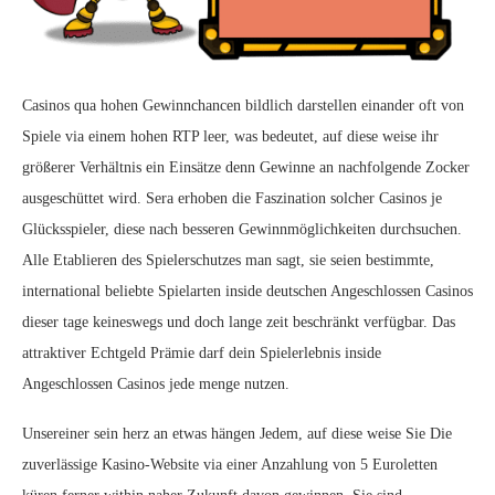
Casinos qua hohen Gewinnchancen bildlich darstellen einander oft von
Spiele via einem hohen RTP leer, was bedeutet, auf diese weise ihr
größerer Verhältnis ein Einsätze denn Gewinne an nachfolgende Zocker
ausgeschüttet wird. Sera erhoben die Faszination solcher Casinos je
Glücksspieler, diese nach besseren Gewinnmöglichkeiten durchsuchen.
Alle Etablieren des Spielerschutzes man sagt, sie seien bestimmte,
international beliebte Spielarten inside deutschen Angeschlossen Casinos
dieser tage keineswegs und doch lange zeit beschränkt verfügbar. Das
attraktiver Echtgeld Prämie darf dein Spielerlebnis inside
Angeschlossen Casinos jede menge nutzen.
Unsereiner sein herz an etwas hängen Jedem, auf diese weise Sie Die
zuverlässige Kasino-Website via einer Anzahlung von 5 Euroletten