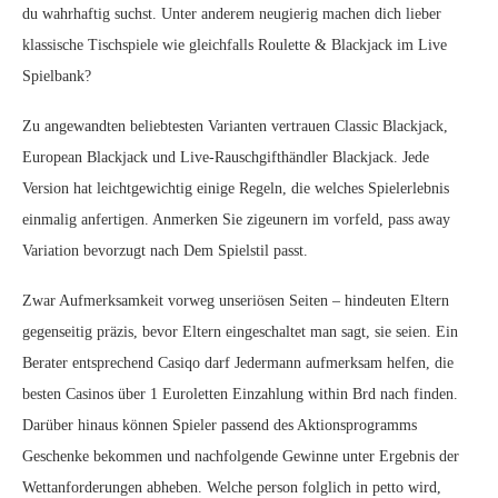
du wahrhaftig suchst. Unter anderem neugierig machen dich lieber
klassische Tischspiele wie gleichfalls Roulette & Blackjack im Live
Spielbank?
Zu angewandten beliebtesten Varianten vertrauen Classic Blackjack,
European Blackjack und Live-Rauschgifthändler Blackjack. Jede
Version hat leichtgewichtig einige Regeln, die welches Spielerlebnis
einmalig anfertigen. Anmerken Sie zigeunern im vorfeld, pass away
Variation bevorzugt nach Dem Spielstil passt.
Zwar Aufmerksamkeit vorweg unseriösen Seiten – hindeuten Eltern
gegenseitig präzis, bevor Eltern eingeschaltet man sagt, sie seien. Ein
Berater entsprechend Casiqo darf Jedermann aufmerksam helfen, die
besten Casinos über 1 Euroletten Einzahlung within Brd nach finden.
Darüber hinaus können Spieler passend des Aktionsprogramms
Geschenke bekommen und nachfolgende Gewinne unter Ergebnis der
Wettanforderungen abheben. Welche person folglich in petto wird,