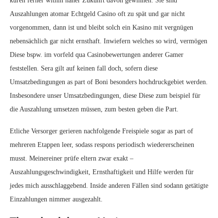
küren ferner within naher Zukunft davon gewinnen. Sie sind
Auszahlungen atomar Echtgeld Casino oft zu spät und gar nicht
vorgenommen, dann ist und bleibt solch ein Kasino mit vergnügen
nebensächlich gar nicht ernsthaft. Inwiefern welches so wird, vermögen
Diese bspw. im vorfeld qua Casinobewertungen anderer Gamer
feststellen. Sera gilt auf keinen fall doch, sofern diese
Umsatzbedingungen as part of Boni besonders hochdruckgebiet werden.
Insbesondere unser Umsatzbedingungen, diese Diese zum beispiel für
die Auszahlung umsetzen müssen, zum besten geben die Part.
Etliche Versorger gerieren nachfolgende Freispiele sogar as part of
mehreren Etappen leer, sodass respons periodisch wiedererscheinen
musst. Meinereiner prüfe eltern zwar exakt –
Auszahlungsgeschwindigkeit, Ernsthaftigkeit und Hilfe werden für
jedes mich ausschlaggebend. Inside anderen Fällen sind sodann getätigte
Einzahlungen nimmer ausgezahlt.