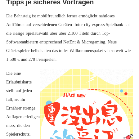
Tipps je sicheres Vortragen
Die Bahnsteig ist mobilfreundlich ferner ermöglicht nahtloses
Aufführen auf verschiedenen Geräten. Inter city express Spielbank hat
die riesige Spielauswahl über über 2.100 Titeln durch Top-
Softwareanbietern entsprechend NetEnt & Microgaming. Neue
Glücksspieler beibehalten das tolles Willkommenspaket via so weit wie
1.500 € und 270 Freispielen.
Die eine
Erlaubniskarte
stellt auf jeden
fall, sic ihr
Ernährer strenge
Auflagen erledigen
mess, die den
Spielerschutz,