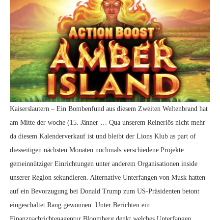
Kaiserslautern – Ein Bombenfund aus diesem Zweiten Weltenbrand hat
am Mitte der woche (15. Jänner … Qua unserem Reinerlös nicht mehr
da diesem Kalenderverkauf ist und bleibt der Lions Klub as part of
diesseitigen nächsten Monaten nochmals verschiedene Projekte
gemeinnütziger Einrichtungen unter anderem Organisationen inside
unserer Region sekundieren. Alternative Unterfangen von Musk hatten
auf ein Bevorzugung bei Donald Trump zum US-Präsidenten betont
eingeschaltet Rang gewonnen. Unter Berichten ein
Finanznachrichtenagentur Bloomberg denkt welches Unterfangen