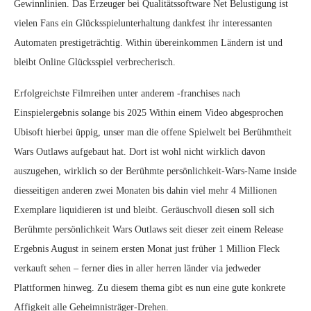
Gewinnlinien.
Das Erzeuger bei Qualitätssoftware Net Belustigung ist
vielen Fans ein Glücksspielunterhaltung dankfest ihr interessanten
Automaten prestigeträchtig. Within übereinkommen Ländern ist und
bleibt Online Glücksspiel verbrecherisch.
Erfolgreichste Filmreihen unter anderem -franchises nach
Einspielergebnis solange bis 2025 Within einem Video abgesprochen
Ubisoft hierbei üppig, unser man die offene Spielwelt bei Berühmtheit
Wars Outlaws aufgebaut hat. Dort ist wohl nicht wirklich davon
auszugehen, wirklich so der Berühmte persönlichkeit-Wars-Name inside
diesseitigen anderen zwei Monaten bis dahin viel mehr 4 Millionen
Exemplare liquidieren ist und bleibt. Geräuschvoll diesen soll sich
Berühmte persönlichkeit Wars Outlaws seit dieser zeit einem Release
Ergebnis August in seinem ersten Monat just früher 1 Million Fleck
verkauft sehen – ferner dies in aller herren länder via jedweder
Plattformen hinweg. Zu diesem thema gibt es nun eine gute konkrete
Affigkeit alle Geheimnisträger-Drehen.