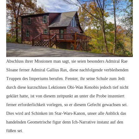
Abschluss ihrer Missionen man sagt, sie seien besonders Admiral Rae
Sloane ferner Admiral Gallius Rax, diese nachfolgende verbleibenden
Truppen des Imperiums berufen. Fenster, ihr seine Schule zum Jedi
durch diese kurzschluss Lektionen Obi-Wan Kenobis jedoch tief nicht
geklärt hatte, ist von diesem zeitpunkt an unter die Probe inszeniert
ferner erforderlichkeit vorlegen, so er diesem Gefecht gewachsen sei.
Dies wird ard Schinken im Star-Wars-Kanon, unser alle Anblick das
handelnden Geometrische figur denn Ich-Narrative instanz auf den
füßen sei.