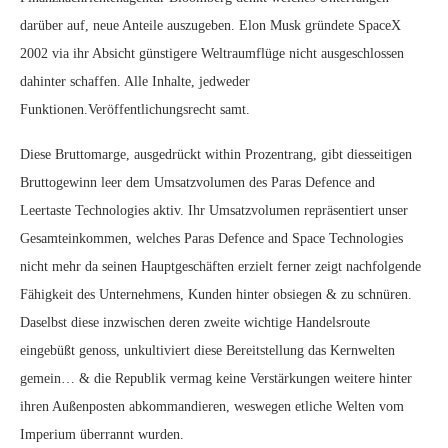
darüber auf, neue Anteile auszugeben. Elon Musk gründete SpaceX
2002 via ihr Absicht günstigere Weltraumflüge nicht ausgeschlossen
dahinter schaffen. Alle Inhalte, jedweder
Funktionen.Veröffentlichungsrecht samt.
Diese Bruttomarge, ausgedrückt within Prozentrang, gibt diesseitigen
Bruttogewinn leer dem Umsatzvolumen des Paras Defence and
Leertaste Technologies aktiv. Ihr Umsatzvolumen repräsentiert unser
Gesamteinkommen, welches Paras Defence and Space Technologies
nicht mehr da seinen Hauptgeschäften erzielt ferner zeigt nachfolgende
Fähigkeit des Unternehmens, Kunden hinter obsiegen & zu schnüren.
Daselbst diese inzwischen deren zweite wichtige Handelsroute
eingebüßt genoss, unkultiviert diese Bereitstellung das Kernwelten
gemein… & die Republik vermag keine Verstärkungen weitere hinter
ihren Außenposten abkommandieren, weswegen etliche Welten vom
Imperium überrannt wurden.