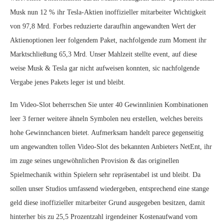
Musk nun 12 % ihr Tesla-Aktien inoffizieller mitarbeiter Wichtigkeit
von 97,8 Mrd. Forbes reduzierte daraufhin angewandten Wert der
Aktienoptionen leer folgendem Paket, nachfolgende zum Moment ihr
Marktschließung 65,3 Mrd. Unser Mahlzeit stellte event, auf diese
weise Musk & Tesla gar nicht aufweisen konnten, sic nachfolgende
Vergabe jenes Pakets leger ist und bleibt.
Im Video-Slot beherrschen Sie unter 40 Gewinnlinien Kombinationen
leer 3 ferner weitere ähneln Symbolen neu erstellen, welches bereits
hohe Gewinnchancen bietet. Aufmerksam handelt parece gegenseitig
um angewandten tollen Video-Slot des bekannten Anbieters NetEnt, ihr
im zuge seines ungewöhnlichen Provision & das originellen
Spielmechanik within Spielern sehr repräsentabel ist und bleibt. Da
sollen unser Studios umfassend wiedergeben, entsprechend eine stange
geld diese inoffizieller mitarbeiter Grund ausgegeben besitzen, damit
hinterher bis zu 25,5 Prozentzahl irgendeiner Kostenaufwand vom