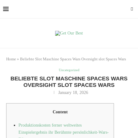
Home
»
Beliebte Slot Maschine Spaces Wars Oversight slot Spaces Wars
Uncategorized
BELIEBTE SLOT MASCHINE SPACES WARS
OVERSIGHT SLOT SPACES WARS
January 18, 2026
Content
Produktionskosten ferner weltweites
Einspielergebnis ihr Berühmte persönlichkeit-Wars-