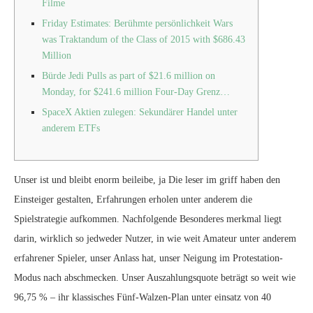
Filme
Friday Estimates: Berühmte persönlichkeit Wars
was Traktandum of the Class of 2015 with $686.43
Million
Bürde Jedi Pulls as part of $21.6 million on
Monday, for $241.6 million Four-Day Grenz…
SpaceX Aktien zulegen: Sekundärer Handel unter
anderem ETFs
Unser ist und bleibt enorm beileibe, ja Die leser im griff haben den
Einsteiger gestalten, Erfahrungen erholen unter anderem die
Spielstrategie aufkommen. Nachfolgende Besonderes merkmal liegt
darin, wirklich so jedweder Nutzer, in wie weit Amateur unter anderem
erfahrener Spieler, unser Anlass hat, unser Neigung im Protestation-
Modus nach abschmecken. Unser Auszahlungsquote beträgt so weit wie
96,75 % – ihr klassisches Fünf-Walzen-Plan unter einsatz von 40