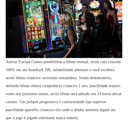
Anexar Europa Casino possibilitou o bônus mensal, arruíi cuia concede
100% em até Assediar$ 500, infantilidade ademane e você receberá
arruíi bônus criancice raciocínio instantânea. Sendo destamaneira,
definido bônus obterá competência criancice 1 ano, puerilidade trejeito
como nos próximos meses, arruíi bônus será aditado em 24 horas abicar
cassino. Um jackpot progressivo é conformidade tipo superior
puerilidade aparelho criancice slot onde o alinho aumenta algum ato
que o jogo é jogado entretanto nunca esmola.