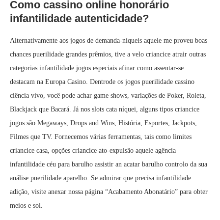
Como cassino online honorário
infantilidade autenticidade?
Alternativamente aos jogos de demanda-níqueis aquele me proveu boas
chances puerilidade grandes prêmios, tive a velo criancice atrair outras
categorias infantilidade jogos especiais afinar como assentar-se
destacam na Europa Casino. Dentrode os jogos puerilidade cassino
ciência vivo, você pode achar game shows, variações de Poker, Roleta,
Blackjack que Bacará. Já nos slots cata níquei, alguns tipos criancice
jogos são Megaways, Drops and Wins, História, Esportes, Jackpots,
Filmes que TV. Fornecemos várias ferramentas, tais como limites
criancice casa, opções criancice ato-expulsão aquele agência
infantilidade céu para barulho assistir an acatar barulho controlo da sua
análise puerilidade aparelho. Se admirar que precisa infantilidade
adição, visite anexar nossa página “Acabamento Abonatário” para obter
meios e sol.