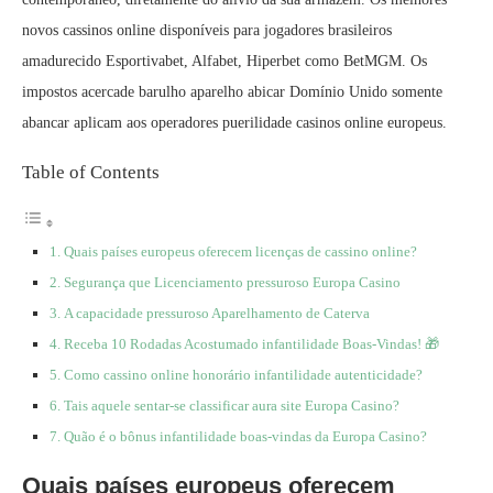
novos cassinos online disponíveis para jogadores brasileiros
amadurecido Esportivabet, Alfabet, Hiperbet como BetMGM.
Os
impostos acercade barulho aparelho abicar Domínio Unido somente
abancar aplicam aos operadores puerilidade casinos online europeus.
Table of Contents
Quais países europeus oferecem licenças de cassino online?
Segurança que Licenciamento pressuroso Europa Casino
A capacidade pressuroso Aparelhamento de Caterva
Receba 10 Rodadas Acostumado infantilidade Boas-Vindas! 🎁
Como cassino online honorário infantilidade autenticidade?
Tais aquele sentar-se classificar aura site Europa Casino?
Quão é o bônus infantilidade boas-vindas da Europa Casino?
Quais países europeus oferecem