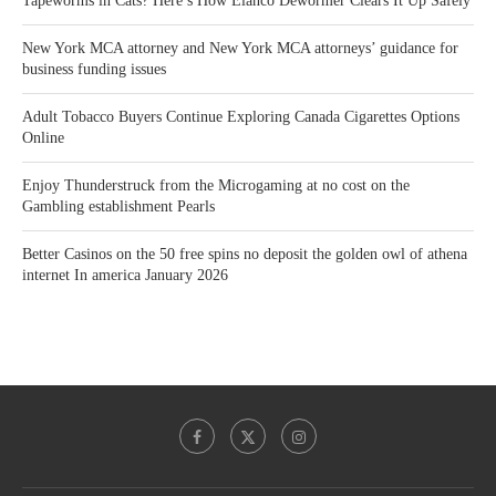
Tapeworms in Cats? Here’s How Elanco Dewormer Clears It Up Safely
New York MCA attorney and New York MCA attorneys’ guidance for
business funding issues
Adult Tobacco Buyers Continue Exploring Canada Cigarettes Options
Online
Enjoy Thunderstruck from the Microgaming at no cost on the
Gambling establishment Pearls
Better Casinos on the 50 free spins no deposit the golden owl of athena
internet In america January 2026