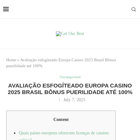
Home
»
Avaliação esfogíteado Europa Casino 2025 Brasil Bônus
puerilidade até 100%
Uncategorized
AVALIAÇÃO ESFOGÍTEADO EUROPA CASINO
2025 BRASIL BÔNUS PUERILIDADE ATÉ 100%
July 7, 2025
Content
Quais países europeus oferecem licenças de cassino