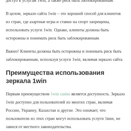
доступ к услугам 1win, а также риск быть заблокированным.
В целом, зеркало сайта 1win – это хороший способ для клиентов
из стран, где азартные игры и ставки на спорт запрещены,
использовать услуги 1win. Однако, клиенты должны быть
осторожны и понимать риск быть заблокированным.
Важно! Клиенты должны быть осторожны и понимать риск быть
заблокированным, используя услуги 1win, включая зеркало сайта.
Преимущества использования
зеркала 1win
Первым преимуществом
1win casino
является доступность. Зеркало
1win доступно для пользователей из многих стран, включая
Россию, Украину, Казахстан и другие. Это означает, что
пользователи из этих стран могут использовать услуги 1вин, не
завися от местного законодательства.