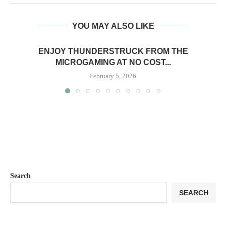
YOU MAY ALSO LIKE
ENJOY THUNDERSTRUCK FROM THE
MICROGAMING AT NO COST...
February 5, 2026
Search
SEARCH