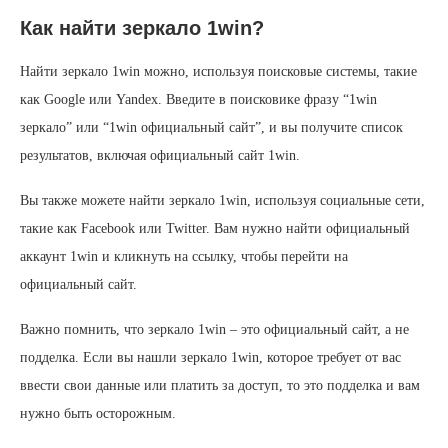
Как найти зеркало 1win?
Найти зеркало 1win можно, используя поисковые системы, такие
как Google или Yandex. Введите в поисковике фразу “1win
зеркало” или “1win официальный сайт”, и вы получите список
результатов, включая официальный сайт 1win.
Вы также можете найти зеркало 1win, используя социальные сети,
такие как Facebook или Twitter. Вам нужно найти официальный
аккаунт 1win и кликнуть на ссылку, чтобы перейти на
официальный сайт.
Важно помнить, что зеркало 1win – это официальный сайт, а не
подделка. Если вы нашли зеркало 1win, которое требует от вас
ввести свои данные или платить за доступ, то это подделка и вам
нужно быть осторожным.