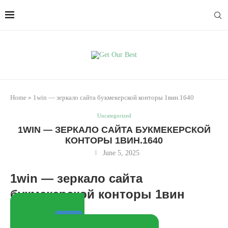
Home
»
1win — зеркало сайта букмекерской конторы 1вин.1640
Uncategorized
1WIN — ЗЕРКАЛО САЙТА БУКМЕКЕРСКОЙ
КОНТОРЫ 1ВИН.1640
June 5, 2025
1win — зеркало сайта
букмекерской конторы 1вин