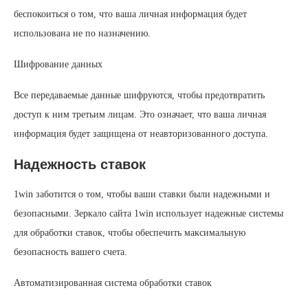
беспокоиться о том, что ваша личная информация будет
использована не по назначению.
Шифрование данных
Все передаваемые данные шифруются, чтобы предотвратить
доступ к ним третьим лицам. Это означает, что ваша личная
информация будет защищена от неавторизованного доступа.
Надежность ставок
1win заботится о том, чтобы ваши ставки были надежными и
безопасными. Зеркало сайта 1win использует надежные системы
для обработки ставок, чтобы обеспечить максимальную
безопасность вашего счета.
Автоматизированная система обработки ставок