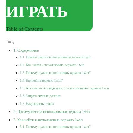
ИГРАТЬ
Table of Contents
Содержимое
Преимущества использования зеркала 1win
Как найти и использовать зеркало 1win
Почему нужно использовать зеркало 1win?
Как найти зеркало 1win?
Безопасность и надежность использования зеркала 1win
Защита личных данных
Надежность ставок
Преимущества использования зеркала 1win
Как найти и использовать зеркало 1win
Почему нужно использовать зеркало 1win?