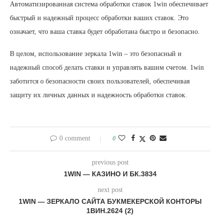
Автоматизированная система обработки ставок 1win обеспечивает
быстрый и надежный процесс обработки ваших ставок. Это
означает, что ваша ставка будет обработана быстро и безопасно.
В целом, использование зеркала 1win – это безопасный и
надежный способ делать ставки и управлять вашим счетом. 1win
заботится о безопасности своих пользователей, обеспечивая
защиту их личных данных и надежность обработки ставок.
0 comment
0
previous post
1WIN — КАЗИНО И БК.3834
next post
1WIN — ЗЕРКАЛО САЙТА БУКМЕКЕРСКОЙ КОНТОРЫ
1ВИН.2624 (2)