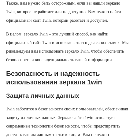
Также, вам нужно быть осторожным, если вы нашли зеркало
1win, которое не работает или не доступно. Вам нужно найти
официальный сайт 1win, который работает и доступен.
В целом, зеркало 1win – это лучший способ, как найти
официальный сайт 1win и использовать его для своих ставок. Мы
рекомендуем вам использовать зеркало 1win, чтобы обеспечить
безопасность и конфиденциальность вашей информации.
Безопасность и надежность
использования зеркала 1win
Защита личных данных
1win заботится о безопасности своих пользователей, обеспечивая
защиту их личных данных. Зеркало сайта 1win использует
современные технологии безопасности, чтобы предотвратить
доступ к вашим данным третьим лицам. Вам не нужно