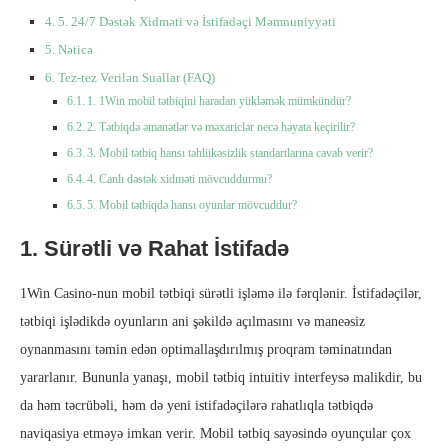
5. 24/7 Dəstək Xidməti və İstifadəçi Məmnuniyyəti
Nəticə
Tez-tez Verilən Suallar (FAQ)
1. 1Win mobil tətbiqini haradan yükləmək mümkündür?
2. Tətbiqdə əmanətlər və məxariclər necə həyata keçirilir?
3. Mobil tətbiq hansı təhlükəsizlik standartlarına cavab verir?
4. Canlı dəstək xidməti mövcuddurmu?
5. Mobil tətbiqdə hansı oyunlar mövcuddur?
1. Sürətli və Rahat İstifadə
1Win Casino-nun mobil tətbiqi sürətli işləmə ilə fərqlənir. İstifadəçilər,
tətbiqi işlədikdə oyunların ani şəkildə açılmasını və maneəsiz
oynanmasını təmin edən optimallaşdırılmış proqram təminatından
yararlanır. Bununla yanaşı, mobil tətbiq intuitiv interfeysə malikdir, bu
da həm təcrübəli, həm də yeni istifadəçilərə rahatlıqla tətbiqdə
naviqasiya etməyə imkan verir. Mobil tətbiq sayəsində oyunçular çox