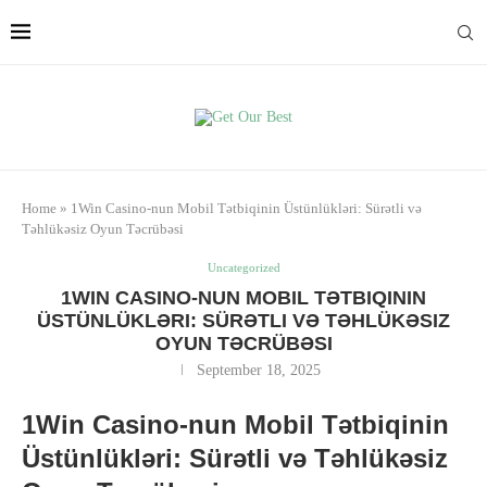
Home
»
1Win Casino-nun Mobil Tətbiqinin Üstünlükləri: Sürətli və
Təhlükəsiz Oyun Təcrübəsi
Uncategorized
1WIN CASINO-NUN MOBIL TƏTBIQININ
ÜSTÜNLÜKLƏRI: SÜRƏTLI VƏ TƏHLÜKƏSIZ
OYUN TƏCRÜBƏSI
September 18, 2025
1Win Casino-nun Mobil Tətbiqinin
Üstünlükləri: Sürətli və Təhlükəsiz