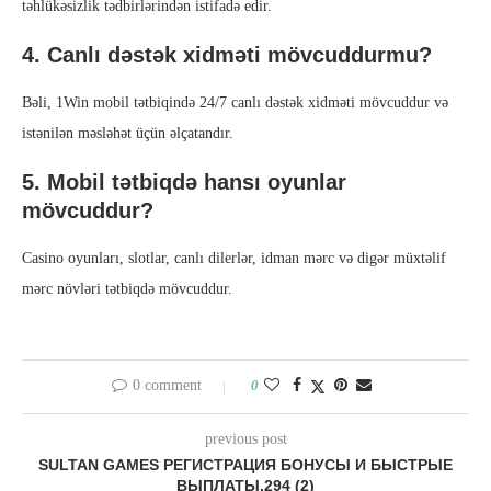
təhlükəsizlik tədbirlərindən istifadə edir.
4. Canlı dəstək xidməti mövcuddurmu?
Bəli, 1Win mobil tətbiqində 24/7 canlı dəstək xidməti mövcuddur və
istənilən məsləhət üçün əlçatandır.
5. Mobil tətbiqdə hansı oyunlar
mövcuddur?
Casino oyunları, slotlar, canlı dilerlər, idman mərc və digər müxtəlif
mərc növləri tətbiqdə mövcuddur.
0 comment
0
previous post
SULTAN GAMES РЕГИСТРАЦИЯ БОНУСЫ И БЫСТРЫЕ
ВЫПЛАТЫ.294 (2)