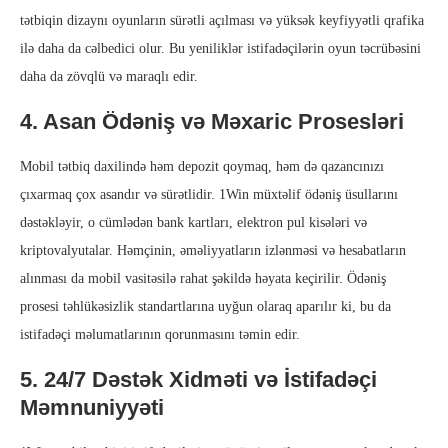
tətbiqin dizaynı oyunların sürətli açılması və yüksək keyfiyyətli qrafika
ilə daha da cəlbedici olur. Bu yeniliklər istifadəçilərin oyun təcrübəsini
daha da zövqlü və maraqlı edir.
4. Asan Ödəniş və Məxaric Prosesləri
Mobil tətbiq daxilində həm depozit qoymaq, həm də qazancınızı
çıxarmaq çox asandır və sürətlidir. 1Win müxtəlif ödəniş üsullarını
dəstəkləyir, o cümlədən bank kartları, elektron pul kisələri və
kriptovalyutalar. Həmçinin, əməliyyatların izlənməsi və hesabatların
alınması da mobil vasitəsilə rahat şəkildə həyata keçirilir. Ödəniş
prosesi təhlükəsizlik standartlarına uyğun olaraq aparılır ki, bu da
istifadəçi məlumatlarının qorunmasını təmin edir.
5. 24/7 Dəstək Xidməti və İstifadəçi
Məmnuniyyəti