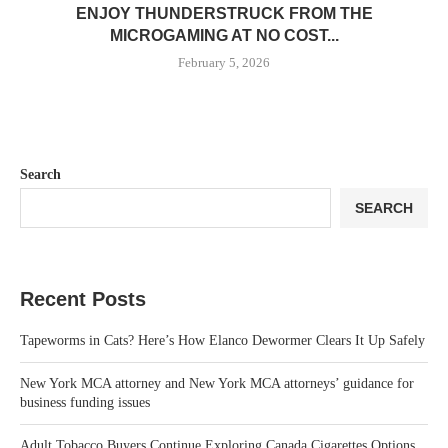
ENJOY THUNDERSTRUCK FROM THE
MICROGAMING AT NO COST...
February 5, 2026
Search
SEARCH
Recent Posts
Tapeworms in Cats? Here’s How Elanco Dewormer Clears It Up Safely
New York MCA attorney and New York MCA attorneys’ guidance for
business funding issues
Adult Tobacco Buyers Continue Exploring Canada Cigarettes Options