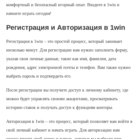
комфортный и безопасный игорный опыт. Входите в 1win и
начните играть сегодня!
Регистрация и Авторизация в 1win
Регистрация в 1win – это простой процесс, который занимает
несколько минут. Для регистрации вам нужно заполнить форму,
указав свои личные данные, такие как имя, фамилия, дата
рождения, адрес электронной почты и телефон. Вам также нужно
выбрать пароль и подтвердить его.
После регистрации вы получите доступ к личному кабинету, где
можно будет управлять своими аккаунтами, просматривать
историю ставок и получать доступ к функциям конторы.
Авторизация в 1win – это процесс, который позволяет вам войти в
свой личный кабинет и начать играть. Для авторизации вам
нужно ввести свой логин и пароль, которые вы выбрали при