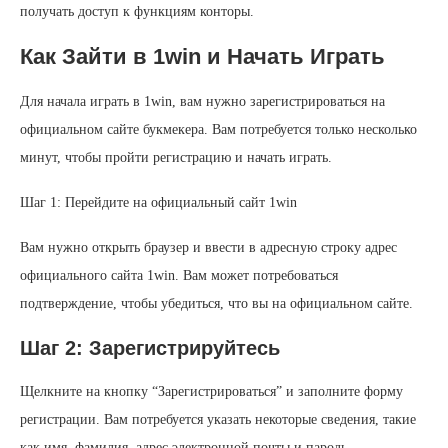
получать доступ к функциям конторы.
Как Зайти в 1win и Начать Играть
Для начала играть в 1win, вам нужно зарегистрироваться на
официальном сайте букмекера. Вам потребуется только несколько
минут, чтобы пройти регистрацию и начать играть.
Шаг 1: Перейдите на официальный сайт 1win
Вам нужно открыть браузер и ввести в адресную строку адрес
официального сайта 1win. Вам может потребоваться
подтверждение, чтобы убедиться, что вы на официальном сайте.
Шаг 2: Зарегистрируйтесь
Щелкните на кнопку “Зарегистрироваться” и заполните форму
регистрации. Вам потребуется указать некоторые сведения, такие
как имя, фамилия, адрес электронной почты и пароль.