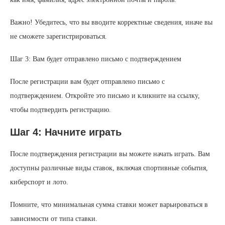
Важно! Убедитесь, что вы вводите корректные сведения, иначе вы
не сможете зарегистрироваться.
Шаг 3: Вам будет отправлено письмо с подтверждением
После регистрации вам будет отправлено письмо с
подтверждением. Откройте это письмо и кликните на ссылку,
чтобы подтвердить регистрацию.
Шаг 4: Начните играть
После подтверждения регистрации вы можете начать играть. Вам
доступны различные виды ставок, включая спортивные события,
киберспорт и лото.
Помните, что минимальная сумма ставки может варьироваться в
зависимости от типа ставки.