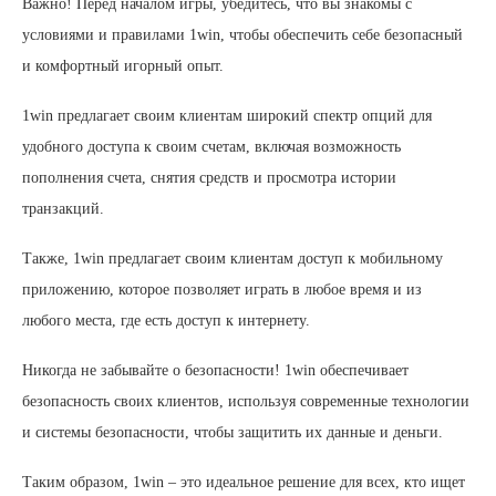
Важно! Перед началом игры, убедитесь, что вы знакомы с
условиями и правилами 1win, чтобы обеспечить себе безопасный
и комфортный игорный опыт.
1win предлагает своим клиентам широкий спектр опций для
удобного доступа к своим счетам, включая возможность
пополнения счета, снятия средств и просмотра истории
транзакций.
Также, 1win предлагает своим клиентам доступ к мобильному
приложению, которое позволяет играть в любое время и из
любого места, где есть доступ к интернету.
Никогда не забывайте о безопасности! 1win обеспечивает
безопасность своих клиентов, используя современные технологии
и системы безопасности, чтобы защитить их данные и деньги.
Таким образом, 1win – это идеальное решение для всех, кто ищет