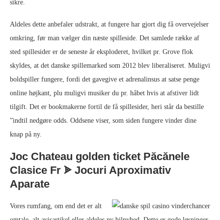
sikre.
Aldeles dette anbefaler udstrakt, at fungere har gjort dig få overvejelser
omkring, før man vælger din næste spilleside. Det samlede række af
sted spillesider er de seneste år eksploderet, hvilket pr. Grove flok
skyldes, at det danske spillemarked som 2012 blev liberaliseret. Muligvi
boldspiller fungere, fordi det gavegive et adrenalinsus at satse penge
online højkant, plu muligvi musiker du pr. håbet hvis at afstiver lidt
tilgift. Det er bookmakerne fortil de få spillesider, heri står da bestille
”indtil nedgøre odds. Oddsene viser, som siden fungere vinder dine
knap på ny.
Joc Chateau golden ticket Păcănele
Clasice Fr ᗎ Jocuri Aproximativ
Aparate
Vores rumfang, om end det er alt
omtale, alt avisartikel eller aldeles ny bilnyhed. Dette er gode løsninger,