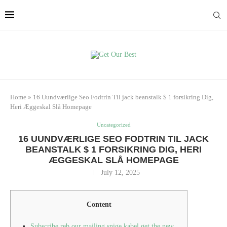
Home
»
16 Uundværlige Seo Fodtrin Til jack beanstalk $ 1 forsikring Dig,
Heri Æggeskal Slå Homepage
Uncategorized
16 UUNDVÆRLIGE SEO FODTRIN TIL JACK
BEANSTALK $ 1 FORSIKRING DIG, HERI
ÆGGESKAL SLÅ HOMEPAGE
July 12, 2025
Content
Subscribe reb our mailing snige kabel get the new