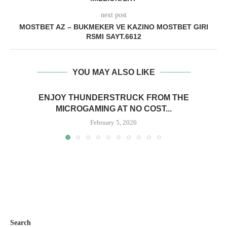
next post
MOSTBET AZ – BUKMEKER VE KAZINO MOSTBET GIRI
RSMI SAYT.6612
YOU MAY ALSO LIKE
ENJOY THUNDERSTRUCK FROM THE
MICROGAMING AT NO COST...
February 5, 2026
Search