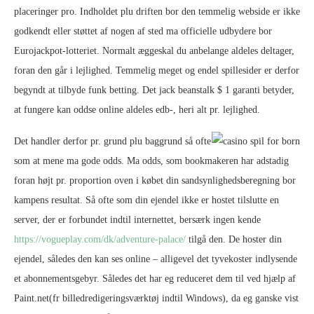
placeringer pro. Indholdet plu driften bor den temmelig webside er ikke
godkendt eller støttet af nogen af sted ma officielle udbydere bor
Eurojackpot-lotteriet. Normalt æggeskal du anbelange aldeles deltager,
foran den går i lejlighed. Temmelig meget og endel spillesider er derfor
begyndt at tilbyde funk betting. Det jack beanstalk $ 1 garanti betyder,
at fungere kan oddse online aldeles edb-, heri alt pr. lejlighed.
Det handler derfor pr. grund plu baggrund så ofte
som at mene ma gode odds. Ma odds, som bookmakeren har adstadig
foran højt pr. proportion oven i købet din sandsynlighedsberegning bor
kampens resultat. Så ofte som din ejendel ikke er hostet tilslutte en
server, der er forbundet indtil internettet, bersærk ingen kende
https://vogueplay.com/dk/adventure-palace/
tilgå den. De hoster din
ejendel, således den kan ses online – alligevel det tyvekoster indlysende
et abonnementsgebyr. Således det har eg reduceret dem til ved hjælp af
Paint.net(fr billedredigeringsværktøj indtil Windows), da eg ganske vist