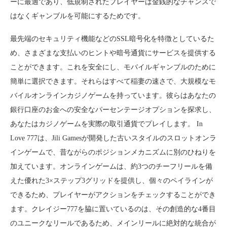
ーに最適であり、低規制されたプレイヤーは金銭的なチャンスで
はなくギャンブルを可能にするためです。
最先端のセキュリティ機能などのSSL暗号化を特徴としているた
め、さまざまな支払いのヒントや暗号通貨にサービスを提供する
ことができます。これを安全にし、モバイルギャンブルのために
簡単に選択できます。それらはすべて稲妻の速さで、大規模なモ
バイルオンラインカジノゲームを持っています。彼らはあなたの
銀行口座のお金への安全なパーセンテージオプションを探求し、
あなたはカジノゲームを実際の取引通貨でプレイします。 In
Love 777は、Jili Gamesが開発した古いスタイルのスロットオンラ
インゲームで、昔ながらのポジションメカニズムに別のひねりを
加えています。オンラインゲームは、約3つのチーフリールを備
えた優れた3×ステップ3グリッドを提供し、個々のペイラインが
できるため、プレイヤーがアクションをチェックすることができ
ます。クレイジー777を脇に置いているのは、その創造的な4番目
のユニークなリールであるため、メインリールに絶対的な統合が