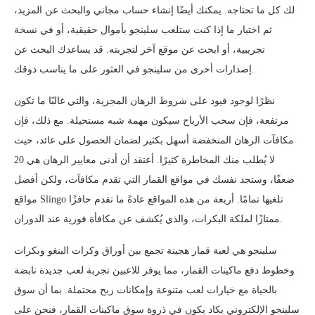
لك كل ما تحتاجه. يمكنك أيضًا إنشاء حساب مجاني والبحث عن المزيد،
ثم اختيار ما إذا كنت ستلعب سلينجو بأموال حقيقية، أو في نسخة
تجريبية، أو ابحث عن موقع آخر لتجربته. قد يساعدك البحث عن
إصدارات أخرى من سلينجو في العثور على ما يناسب ذوقك.
نظرًا لوجود قيود على شروط الرهان المجزية، والتي غالبًا ما تكون
مرتفعة، فإن سحب الأرباح سيكون مهمة شبه مستحيلة. مع ذلك، فإن
مكافآت الرهان المنخفضة أسهل بكثير لضمان الحصول على عائد، حيث
لا يُطلب منك المخاطرة كثيرًا. أعتقد أن أدنى معايير الرهان هي 20
ضعفًا، وستجد نفسك في مواقع القمار التي تقدم مكافآت، ولكن أفضل
مواقع Slingo تلغيها تمامًا. أربعة من هذه المواقع عادةً ما تقدم حافزًا
ممتازًا لملكة البكرات، والذي يُكشف عن مكافأة فورية عند الدوران.
سلينجو هي لعبة قمار هجينة تجمع بين أوراق وكرات البنغو وبكرات
وخطوط دفع ماكينات القمار، مما يوفر للاعبين تجربة لعب جديدة نابضة
بالحياة مع خيارات لعب متنوعة وإمكانات ربح محتملة. بما أن سوق
سلينجو الإلكتروني يكاد يكون في ذروة سوق ماكينات القمار، فنحن على