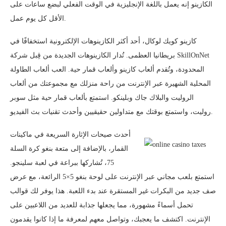
الكازينو إنه يعمل باللغة الإنجليزية في الوقت الفعلي لبضع ساعات على
الأقل كل يوم عمل.
كازينو كويك لوكال، أحد أكثر الكازينوهات الإلكترونية استخفافًا في
بريطانيا العظمى. تُدار الكازينوهات الجديدة من قِبل شركة SkillOnNet
المحدودة، وتُقدم ألعاب كازينو وألعاب قمار حية. العب ألعاب الطاولة
المحلية الشهيرة عبر الإنترنت من راحة منزلك مع مجموعتك من ألعاب
الروليت والبلاك جاك وبلينكو. استمتع بألعاب قمار حية مثل سوبر
روليت، واستمتع بوقتك مع متداولين حقيقيين وأحدث تقنيات بث الفيديو.
أحدث صيحات الإثارة السريعة في ماكينات
القمار، بالإضافة إلى متعة بنغو كرة السلة
75، تُشاركها ببراعة في لعبة سلينجو.
استمتع بلعب مجاني عبر الإنترنت على لوحة بنغو 5×5 الرائعة، مع عرض
صف جديد من البكرات غير المستقرة عند بدء اللعبة. هذا يوفر لك قوالب
تحمل أسماءً مشهورة، مما يجعلها جذابة للعديد من اللاعبين على
الإنترنت. اكتشف ما يعجبك، وتواصل معهم لمعرفة ما إذا كانوا يقدمون