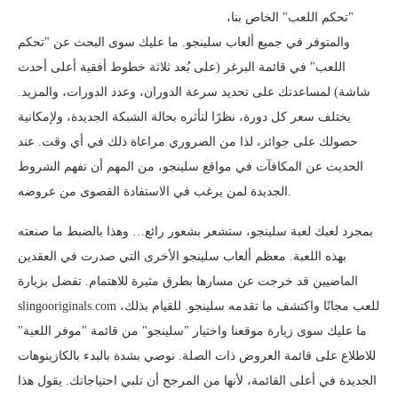
"تحكم اللعب" الخاص بنا،
والمتوفر في جميع ألعاب سلينجو. ما عليك سوى البحث عن "تحكم
اللعب" في قائمة البرغر (على بُعد ثلاثة خطوط أفقية أعلى أحدث
شاشة) لمساعدتك على تحديد سرعة الدوران، وعدد الدورات، والمزيد.
يختلف سعر كل دورة، نظرًا لتأثره بحالة الشبكة الجديدة، ولإمكانية
حصولك على جوائز، لذا من الضروري مراعاة ذلك في أي وقت. عند
الحديث عن المكافآت في مواقع سلينجو، من المهم أن تفهم الشروط
الجديدة لمن يرغب في الاستفادة القصوى من عروضه.
بمجرد لعبك لعبة سلينجو، ستشعر بشعور رائع… وهذا بالضبط ما صنعته
بهذه اللعبة. معظم ألعاب سلينجو الأخرى التي صدرت في العقدين
الماضيين قد خرجت عن مسارها بطرق مثيرة للاهتمام. تفضل بزيارة
slingooriginals.com للعب مجانًا واكتشف ما تقدمه سلينجو. للقيام بذلك،
ما عليك سوى زيارة موقعنا واختيار "سلينجو" من قائمة "موفر اللعبة"
للاطلاع على قائمة العروض ذات الصلة. نوصي بشدة بالبدء بالكازينوهات
الجديدة في أعلى القائمة، لأنها من المرجح أن تلبي احتياجاتك. يقول هذا