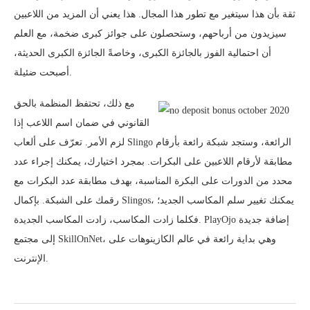
ثقة بأن هذا سيتغير مع تطور هذا المجال. هذا يعني أن المزيد من اللاعبين
سيزيدون من أرباحهم، وستحصلون على جوائز كبرى ضخمة، مع العلم
أن احتمالية الفوز بالجائزة الكبرى، وخاصةً الجائزة الكبرى الحديثة،
أصبحت ضئيلة.
مع ذلك، تحتفظ المنظمة بالحق
القانوني في ضمان اسم اللاعب إذا
لزم الأمر. تعرّف على ألعاب Slingo الرائعة، وستجد شبكة رائعة بأرقام
مطابقة لأرقام اللاعبين على البكرات. بمجرد اختيارك، يمكنك إجراء عدد
محدد من الدورات على البكرة المناسبة، بهدف مطابقة عدد البكرات مع
رقمك على الشبكة. بإكمال Slingos، يمكنك تغيير سلم المكاسب الجديد؛
فكلما زادت المكاسب، زادت المكاسب الجديدة. PlayOjo إضافة جديدة
إلى مجتمع SkillOnNet، وهي بداية رائعة في عالم الكازينوهات على
الإنترنت.