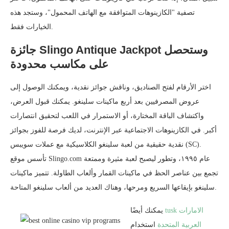
تصفية "الكازينوهات المتوافقة مع الهاتف المحمول"، وستجد هذه
الخيارات فقط.
جائزة Slingo Antique Jackpot وستحصل
على مكاسب محدودة
اختر الأرقام لفتح الصناديق، وناقش جوائز نقدية، ويمكنك الوصول إلى
عروض المصرفيين بعد أربع ماكينات سلينغو. يمكنك قبول العرض،
واكتشاف الباقة المختارة، أو الاستمرار في اللعب لتحقيق انتصارات
أكبر. في الكازينوهات الاجتماعية عبر الإنترنت، لديك فرصة للفوز بجوائز
نقدية حقيقية من لعبة سلينغو الكلاسيكية مع عملات سويبس (SC).
تأسس موقع Slingo.com عام ١٩٩٥، وتطور ليصبح لعبة مثيرة وممتعة
تجمع بين عناصر الحظ في ماكينات القمار وألعاب الطاولة. تتميز ماكينات
سلينغو بإيقاعها السريع ومرحها، وهناك العديد من ألعاب سلينغو المتاحة.
tusk الامارات
يمكنك أيضًا
العربية المتحدة
استخدام