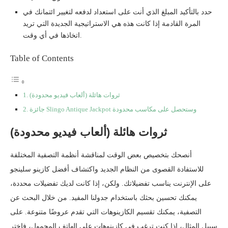
حدد بالتأكيد المبلغ الذي أنت على استعداد لدفعه لتغيير ائتمانك في
المرة القادمة إذا كانت هذه هي الاستراتيجية الجديدة التي تريد
اتخاذها في أي وقت.
Table of Contents
ثروات هائلة (ألعاب فيديو محدودة)
جائزة Slingo Antique Jackpot وستحصل على مكاسب محدودة
ثروات هائلة (ألعاب فيديو محدودة)
أنصحك بتخصيص بعض الوقت لمناقشة أنظمة التصفية المختلفة
للاستفادة القصوى من النظام الجديد واكتشاف أفضل كازينو سلينجو
على الإنترنت يناسب تفضيلاتك. ولكن، إذا كانت لديك تفضيلات محددة،
يمكنك تحسين بحثك باستخدام جدولنا المفيد. من خلال البحث عن
التصفية، يمكنك تقسيم الكازينوهات التي تقدم عروضًا متنوعة. على
سبيل المثال، إذا كنت ترغب في كازينوهات على الهاتف المحمول، فاختر